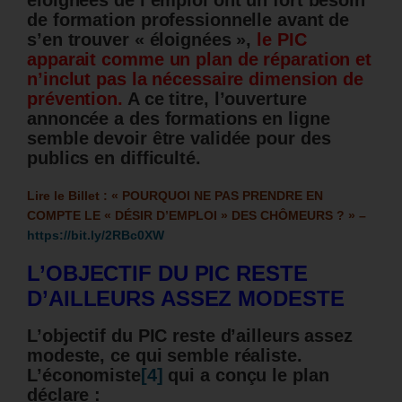
éloignées de l’emploi ont un fort besoin
de formation professionnelle avant de
s’en trouver « éloignées »,
le PIC
apparait comme un plan de réparation et
n’inclut pas la nécessaire dimension de
prévention.
A ce titre, l
’ouverture
annoncée a des formations en ligne
semble devoir être validée pour des
publics en difficulté.
Lire le Billet : « POURQUOI NE PAS PRENDRE EN
COMPTE LE « DÉSIR D’EMPLOI » DES CHÔMEURS ? » –
https://bit.ly/2RBc0XW
L’OBJECTIF DU PIC RESTE
D’AILLEURS ASSEZ MODESTE
L’objectif du PIC reste d’ailleurs assez
modeste, ce qui semble réaliste.
L’économiste
[4]
qui a conçu le plan
déclare :