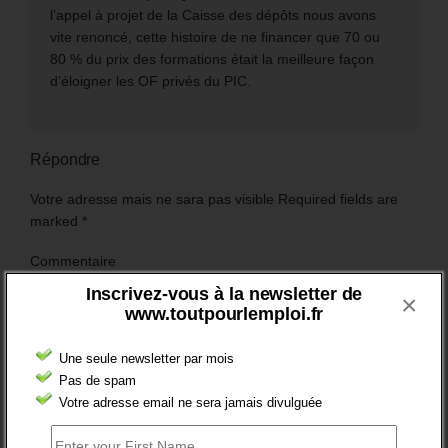
l’appel à projet de la Caisse des dépôts nous avons
vite renoncé, cette histoire de ne financer que 70 ou
80 % du prix des formations était la meilleure façon
d’éloigner les OF privés du PIC.
Répondre
Votre adresse mais ne sara pas visible Required fields are
marked
*
Commentaire
Inscrivez-vous à la newsletter de
×
www.toutpourlemploi.fr
Une seule newsletter par mois
Pas de spam
Votre adresse email ne sera jamais divulguée