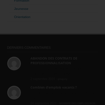
Formation
Jeunesse
Orientation
DERNIERS COMMENTAIRES
ABANDON DES CONTRATS DE
PROFESSIONNALISATION
bonjour, ce gouvernant fait vraiment
n'importe quoi, les contrats...
2 septembre 2024 -
gregory
Combien d’emplois vacants ?
[…] [3] Billet – « Combien d’emplois vacants
? » du 3...
24 septembre 2021 -
NOMBRE DES EMPLOIS NON