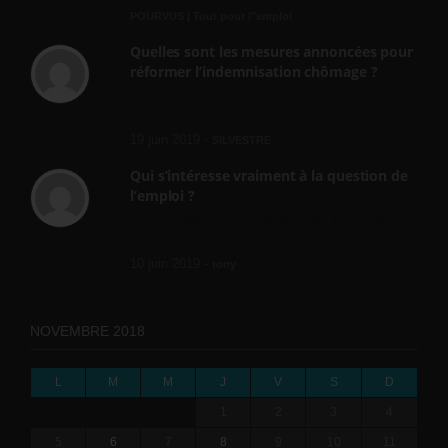
POURVUS | Tout pour l"emploi
Quelles sont les mesures annoncées pour
réformer l’indemnisation chômage ?
Cette réforme vise à diaboliser le chômeur et
ne va rien régler....
19 juin 2019 -
SILVESTRE
Qui s’intéresse vraiment à la question de
l’emploi ?
l'amélioration des conditions de travail dans
le BTP (Le taux de...
10 juin 2019 -
tony
NOVEMBRE 2018
L
M
M
J
V
S
D
1
2
3
4
5
6
7
8
9
10
11