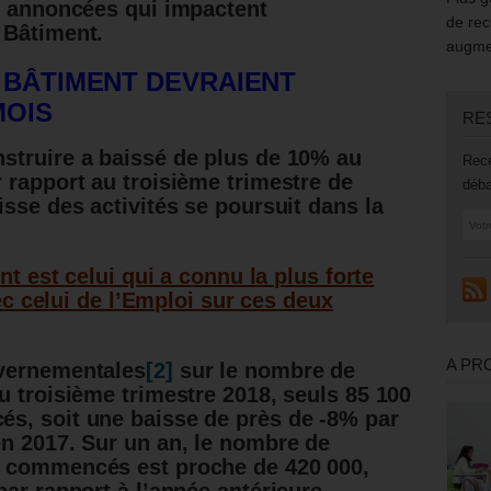
u annoncées qui impactent
de rec
 Bâtiment.
augmen
 BÂTIMENT DEVRAIENT
MOIS
RE
struire a baissé de plus de 10% au
Rece
 rapport au troisième trimestre de
déba
sse des activités se poursuit dans la
 est celui qui a connu la plus forte
c celui de l’Emploi sur ces deux
A PR
uvernementales
[2]
s
ur le nombre de
 troisième trimestre 2018, seuls 85 100
s, soit une baisse de près de -8% par
n 2017. Sur un an, le nombre de
s commencés est proche de 420 000,