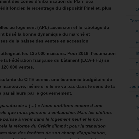
ement des zones d’urbanisation du Plan local
dit foncier, le recentrage du dispositif Pinel et, plus
O
.
Form
les au logement (APL) accession et le rabotage du
A
 ont brisé la bonne dynamique du marché et
ses de la baisse des ventes en accession.
F
In
 atteignait les 135 000 maisons. Pour 2018, l’estimation
e la Fédération française du bâtiment (LCA-FFB) se
P
 120 000 ventes.
R
 isolante du CITE permet une économie budgétaire de
Jeun
la manœuvre, même si elle ne va pas dans le sens de la
 par ailleurs par le gouvernement.
E
paradoxale » (…)
« Nous profitons encore d’une
J
tels que nous peinons à embaucher. Mais les chiffres
J
e baisse à venir dans le logement neuf et le non-
cela la réforme du Crédit d’impôt pour la transition
J
ression des fenêtres de son champ d’application,