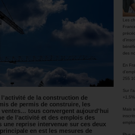
Les ch
France
précéd
d’insc
bénéfi
des no
En Fr
d’empl
255 1
Sur l’
l’activité de la construction de
+1,5%
mis de permis de construire, les
Mais s
s ventes… tous convergent aujourd’hui
inscri
e de l’activité et des emplois des
emploi
s une reprise intervenue sur ces deux
principale en est les mesures de
Plus g