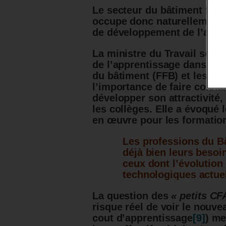
Le secteur du bâtiment form
occupe donc naturellement u
de développement de l’appr
La ministre du Travail souha
de l’apprentissage dans le 
du bâtiment (FFB) et les aut
l’importance de faire connai
développer son attractivité,
les collèges. Elle a évoqué 
en œuvre pour les formatio
Les professions du Bâ
déjà bien leurs besoi
ceux dont l’évolution 
technologiques actue
La question des
« petits CF
risque réel de voir le nouv
cout d’apprentissage
[9]
) me