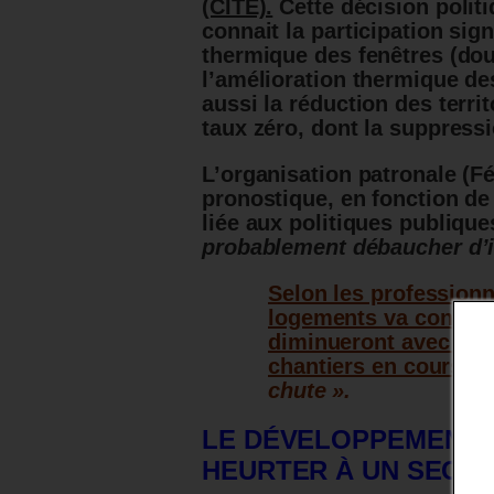
(CITE).
Cette décision polit
connait la participation sign
thermique des fenêtres (doub
l’amélioration thermique d
aussi la réduction des terri
taux zéro, dont la suppress
L’organisation patronale (F
pronostique, en fonction de
liée aux politiques publique
probablement débaucher d’i
Selon les professionn
logements va continuer
diminueront avec un t
chantiers en cours s
chute ».
LE DÉVELOPPEMENT D
HEURTER À UN SECTE