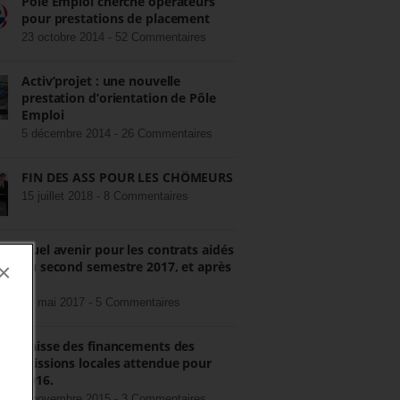
Pôle Emploi cherche opérateurs
pour prestations de placement
23 octobre 2014 -
52 Commentaires
Activ’projet : une nouvelle
prestation d’orientation de Pôle
Emploi
5 décembre 2014 -
26 Commentaires
FIN DES ASS POUR LES CHÔMEURS
15 juillet 2018 -
8 Commentaires
Quel avenir pour les contrats aidés
au second semestre 2017, et après
×
?
22 mai 2017 -
5 Commentaires
Baisse des financements des
missions locales attendue pour
2016.
3 novembre 2015 -
3 Commentaires