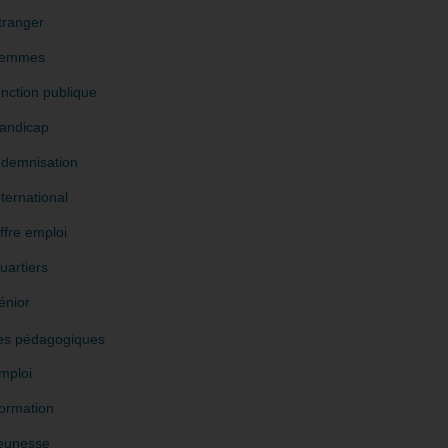
tranger
emmes
onction publique
andicap
ndemnisation
nternational
ffre emploi
uartiers
énior
es pédagogiques
mploi
ormation
eunesse