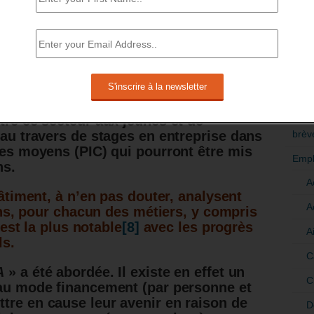
e 20 % des apprentis en France. Il
ne place importante dans la politique
RÉDI
entissage.
POLI
ite initier un « plan massif » en faveur
>Décri
bâtiment
[7]
avec la Fédération française
res organisations. Elle a insisté sur
CATÉ
tre ce secteur aux jeunes et de
brèv
 au travers de stages en entreprise dans
les moyens (PIC) qui pourront être mis
Empl
ns.
A
timent, à n’en pas douter, analysent
A
ns, pour chacun des métiers, y compris
est la plus notable
[8]
avec les progrès
A
ls.
C
A
» a été abordée. Il existe en effet un
C
eau mode financement (par personne et
ttre en cause leur avenir en raison de
D