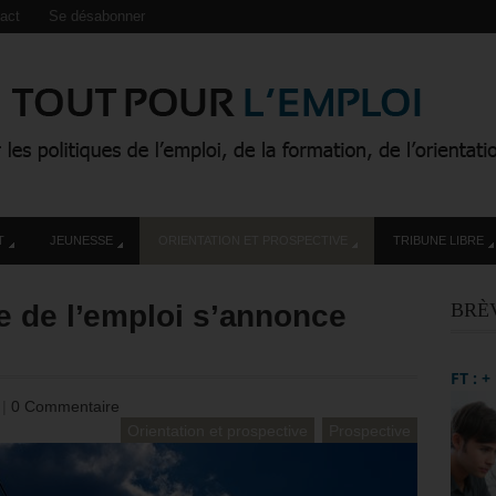
act
Se désabonner
T
JEUNESSE
ORIENTATION ET PROSPECTIVE
TRIBUNE LIBRE
e de l’emploi s’annonce
BRÈ
FT : 
8
|
0 Commentaire
Orientation et prospective
Prospective