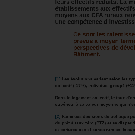
leurs effectifs réduits. La 
établissements aux effectifs
moyens aux CFA ruraux renv
une compétence d’investis
Ce sont les ralentisse
prévus à moyen terme,
perspectives de déve
Bâtiment.
[1]
Les évolutions varient selon les typ
collectif (-17%), individuel groupé (+
Dans le logement collectif, le taux d’a
supérieur à sa valeur moyenne qui n’e
[2]
Parmi ces décisions de politique p
du prêt à taux zéro (PTZ) et sa disp
et périurbaines et zones rurales, la s