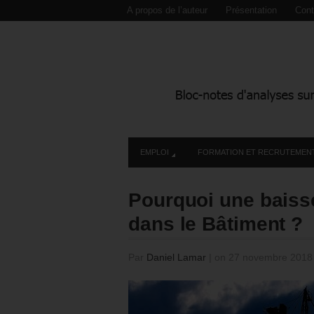
A propos de l’auteur
Présentation
Cont
EMPLOI
FORMATION ET RECRUTEMEN
Pourquoi une baiss
dans le Bâtiment ?
Par
Daniel Lamar
|
on 27 novembre 201