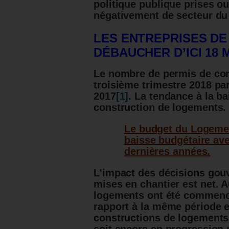
politique publique prises o
négativement de secteur du
LES ENTREPRISES DE
DÉBAUCHER D’ICI 18 
Le nombre de permis de con
troisième trimestre 2018
par
2017
[1]
.
La tendance à la bai
construction de logements.
Le budget du Logement
baisse budgétaire ave
dernières années.
L’impact des décisions go
mises en chantier
est net.
Au
logements ont été commencé
rapport à la même période e
constructions de logement