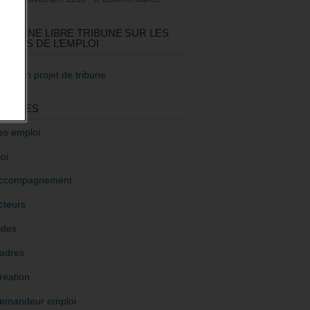
GEZ UNE LIBRE TRIBUNE SUR LES
TIQUES DE L’EMPLOI
re mon projet de tribune
GORIES
es emploi
oi
ccompagnement
cteurs
ides
adres
réation
emandeur emploi