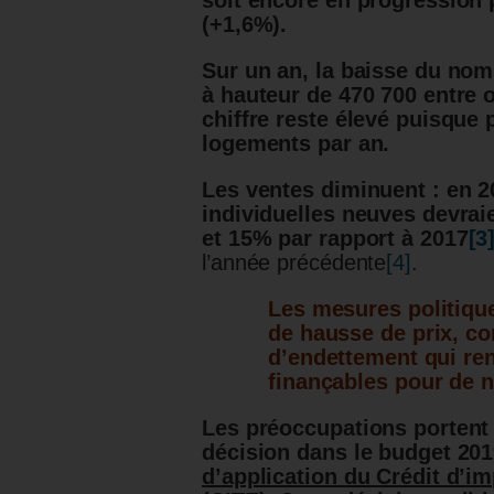
soit encore en progression 
(+1,6%).
Sur un an, la baisse du nom
à hauteur de 470 700 entre 
chiffre reste élevé puisque 
logements par an.
Les ventes diminuent
: en 2
individuelles neuves devrai
et 15% par rapport à 2017
[3
l’année précédente
[4]
.
Les mesures politiqu
de hausse de prix, co
d’endettement qui ren
finançables pour de 
Les préoccupations portent 
décision dans le budget 20
d’application du Crédit d’im