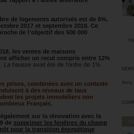
par rapport à l’année antérieure
bre de logements autorisés est de 6%,
octobre 2017 et septembre 2018. Ce
proche de l’objectif des 500 000
018, les ventes de maisons
ent afficher un recul compris entre 12%
]
. La hausse avait été de l’ordre de 1%
DERN
Sorry,
es prises, combinées avec un contexte
nduisent à des niveaux de taux
dent les projets immobiliers non
COMM
nombreux Français.
également sur la rénovation avec la
Pop
19 de
supprimer les fenêtres du champ
pôt pour la transition énergétique