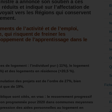
ministre a annoncé son soutien à ces
E
 réduits et indiqué sur l’affectation de
oyait vers les Régions qui conservent
F
sement.
f
ments de l’activité et de l’emploi,
H
 qui risquent de freiner les
loppement de l’apprentissage dans le
I
I
O
es de logement : l’individuel pur (-11%), le logement
Q
11%) et des logements en résidence (+20,5 %).
S
nnulation des projets est de l’ordre de 27%, bien
Fich
st que de 19%.
E
ublique s
ont cités, en vrac :
le resserrement progressif
F
arition programmée pour 2020 dans communes moyennes
uppression des aides personnelles au logement en
J