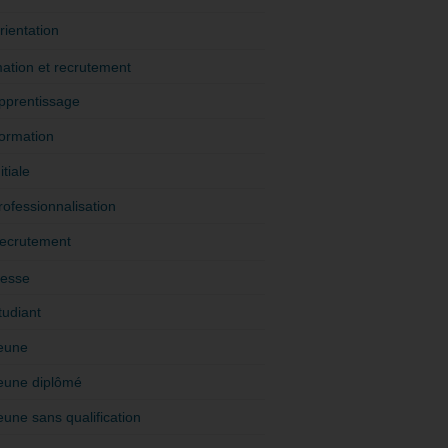
rientation
ation et recrutement
pprentissage
ormation
itiale
rofessionnalisation
ecrutement
esse
tudiant
eune
eune diplômé
eune sans qualification