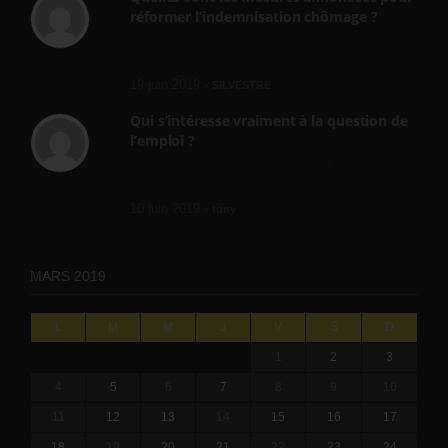
réformer l’indemnisation chômage ?
Cette réforme vise à diaboliser le chômeur et
ne va rien régler....
19 juin 2019 -
SILVESTRE
Qui s’intéresse vraiment à la question de
l’emploi ?
l'amélioration des conditions de travail dans
le BTP (Le taux de...
10 juin 2019 -
tony
MARS 2019
L
M
M
J
V
S
D
1
2
3
4
5
6
7
8
9
10
11
12
13
14
15
16
17
18
19
20
21
22
23
24