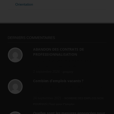
Orientation
DERNIERS COMMENTAIRES
ABANDON DES CONTRATS DE
PROFESSIONNALISATION
bonjour, ce gouvernant fait vraiment
n'importe quoi, les contrats...
2 septembre 2024 -
gregory
Combien d’emplois vacants ?
[…] [3] Billet – « Combien d’emplois vacants
? » du 3...
24 septembre 2021 -
NOMBRE DES EMPLOIS NON
POURVUS | Tout pour l"emploi
Quelles sont les mesures annoncées pour