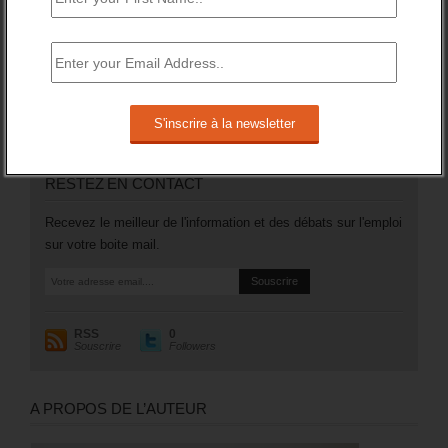
emploi et tenus de rechercher un emploi) a augmenté de
106 200 (soit +3,5%).
Plus généralement, le nombre des inscrits tenus de
rechercher un emploi (A, B ou C) aura augmenté de 97 200
sur un an (soit +1,8%).
RESTEZ EN CONTACT
Recevez le meilleur de l'information et des débats sur l'emploi
sur votre boite mail.
RSS
0
Souscrire
Followers
A PROPOS DE L’AUTEUR