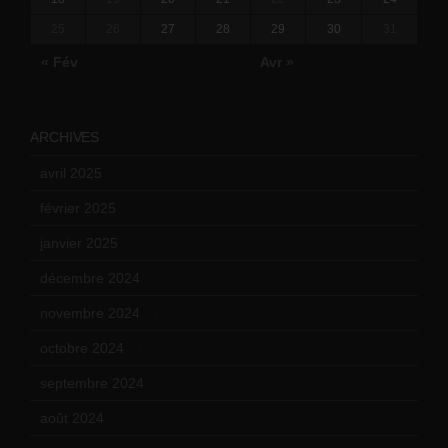
25
26
27
28
29
30
31
« Fév
Avr »
ARCHIVES
avril 2025
(2)
février 2025
(3)
janvier 2025
(6)
décembre 2024
(4)
novembre 2024
(7)
octobre 2024
(10)
septembre 2024
(6)
août 2024
(10)