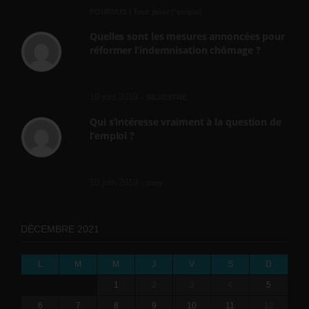
POURVUS | Tout pour l"emploi
Quelles sont les mesures annoncées pour
réformer l’indemnisation chômage ?
Cette réforme vise à diaboliser le chômeur et
ne va rien régler....
19 juin 2019 -
SILVESTRE
Qui s’intéresse vraiment à la question de
l’emploi ?
l'amélioration des conditions de travail dans
le BTP (Le taux de...
10 juin 2019 -
tony
DÉCEMBRE 2021
L
M
M
J
V
S
D
1
2
3
4
5
6
7
8
9
10
11
12