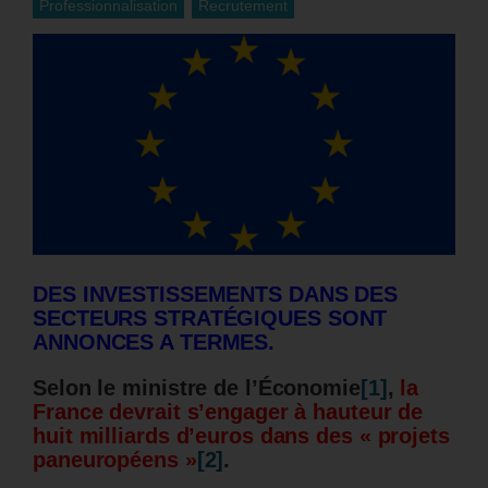
Professionnalisation
Recrutement
DES INVESTISSEMENTS DANS DES
SECTEURS STRATÉGIQUES SONT
ANNONCES A TERMES.
Selon le ministre de l’Économie
[1]
,
la
France devrait s’engager à hauteur de
huit milliards d’euros dans des « projets
paneuropéens »
[2]
.