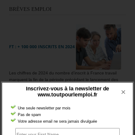
BRÈVES EMPLOI
FT : + 100 000 INSCRITS EN 2024
Les chiffres de 2024 du nombre d’inscrit à France travail
marquent la fin de la période précédant le lancement des
procédures d’inscription automatique, des jeunes
Inscrivez-vous à la newsletter de
×
bénéficiaires d’une prestation (Pacea et CEJ) et des
www.toutpourlemploi.fr
nouveaux allocataires du RSA.
Une seule newsletter par mois
En France entière, le nombre de demandeurs d’emploi,
Pas de spam
inscrits à France travail, s’élève à 6 255 100 au 4ème
Votre adresse email ne sera jamais divulguée
trimestre 2024.