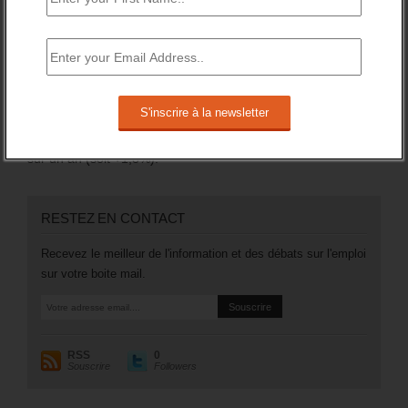
Sur l’année 2024, il a globalement augmenté de +1,5%.
Mais surtout, en catégorie A, le nombre des inscrits (sans
emploi et tenus de rechercher un emploi) a augmenté de
106 200 (soit +3,5%).
Plus généralement, le nombre des inscrits tenus de
rechercher un emploi (A, B ou C) aura augmenté de 97 200
sur un an (soit +1,8%).
RESTEZ EN CONTACT
Recevez le meilleur de l'information et des débats sur l'emploi
sur votre boite mail.
RSS
0
Souscrire
Followers