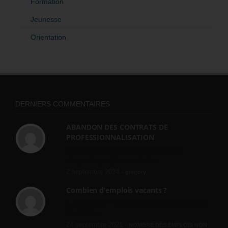
Formation
Jeunesse
Orientation
DERNIERS COMMENTAIRES
ABANDON DES CONTRATS DE
PROFESSIONNALISATION
bonjour, ce gouvernant fait vraiment
n'importe quoi, les contrats...
2 septembre 2024 -
gregory
Combien d’emplois vacants ?
[…] [3] Billet – « Combien d’emplois vacants
? » du 3...
24 septembre 2021 -
NOMBRE DES EMPLOIS NON