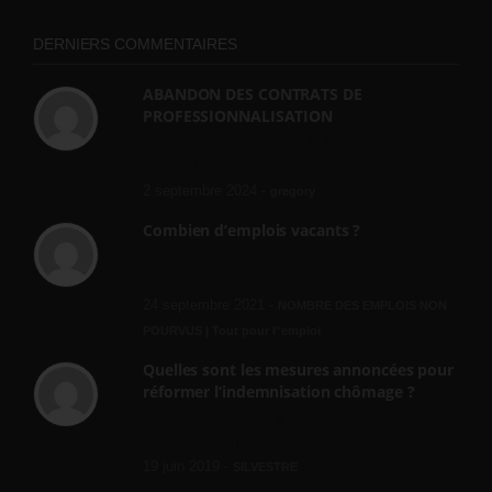
DERNIERS COMMENTAIRES
ABANDON DES CONTRATS DE
PROFESSIONNALISATION
bonjour, ce gouvernant fait vraiment
n'importe quoi, les contrats...
2 septembre 2024 -
gregory
Combien d’emplois vacants ?
[…] [3] Billet – « Combien d’emplois vacants
? » du 3...
24 septembre 2021 -
NOMBRE DES EMPLOIS NON
POURVUS | Tout pour l"emploi
Quelles sont les mesures annoncées pour
réformer l’indemnisation chômage ?
Cette réforme vise à diaboliser le chômeur et
ne va rien régler....
19 juin 2019 -
SILVESTRE