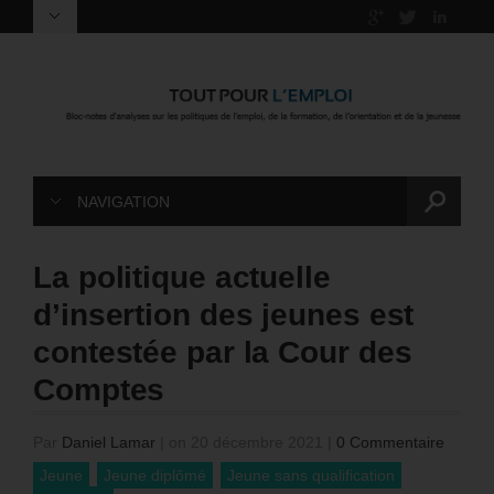
NAVIGATION
La politique actuelle
d’insertion des jeunes est
contestée par la Cour des
Comptes
Par
Daniel Lamar
|
on 20 décembre 2021
|
0 Commentaire
Jeune
Jeune diplômé
Jeune sans qualification