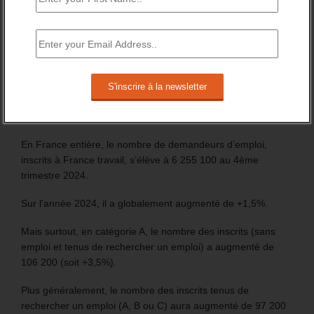
Les chiffres de 2024 du nombre d’inscrit à France travail
marquent la fin de la période précédant le lancement des
procédures d’inscription automatique, des jeunes
bénéficiaires d’une prestation (Pacea et CEJ) et des
nouveaux allocataires du RSA.
En France entière, le nombre de demandeurs d’emploi,
inscrits à France travail, s’élève à 6 255 100 au 4ème
trimestre 2024.
Sur l’année 2024, il a globalement augmenté de +1,5%.
Mais surtout, en catégorie A, le nombre des inscrits (sans
emploi et tenus de rechercher un emploi) a augmenté de
106 200 (soit +3,5%).
Plus généralement, le nombre des inscrits tenus de
rechercher un emploi (A, B ou C) aura augmenté de 97 200