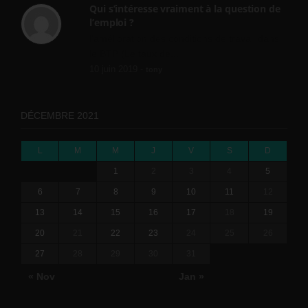
Qui s’intéresse vraiment à la question de
l’emploi ?
l'amélioration des conditions de travail dans
le BTP (Le taux de...
10 juin 2019 -
tony
DÉCEMBRE 2021
L
M
M
J
V
S
D
1
2
3
4
5
6
7
8
9
10
11
12
13
14
15
16
17
18
19
20
21
22
23
24
25
26
27
28
29
30
31
« Nov
Jan »