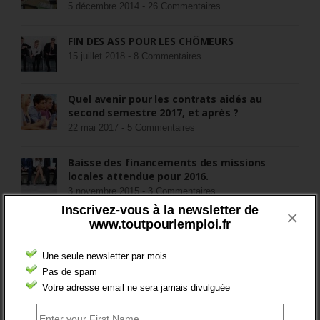
5 décembre 2014 -
26 Commentaires
FIN DES ASS POUR LES CHÔMEURS
15 juillet 2018 -
8 Commentaires
Quel avenir pour les contrats aidés au
second semestre 2017, et après ?
22 mai 2017 -
5 Commentaires
Baisse des financements des missions
locales attendue pour 2016.
3 novembre 2015 -
3 Commentaires
Inscrivez-vous à la newsletter de
×
www.toutpourlemploi.fr
RÉDIGEZ UNE LIBRE TRIBUNE SUR LES POLITIQUES
DE L’EMPLOI
Une seule newsletter par mois
>Décrire mon projet de tribune
Pas de spam
Votre adresse email ne sera jamais divulguée
CATÉGORIES