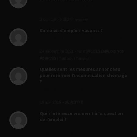
bonjour, ce gouvernant fait vraiment
n'importe quoi, les contrats...
2 septembre 2024 -
gregory
Combien d’emplois vacants ?
[…] [3] Billet – « Combien d’emplois vacants
? » du 3...
24 septembre 2021 -
NOMBRE DES EMPLOIS NON
POURVUS | Tout pour l"emploi
Quelles sont les mesures annoncées
pour réformer l’indemnisation chômage
?
Cette réforme vise à diaboliser le chômeur et
ne va rien régler....
19 juin 2019 -
SILVESTRE
Qui s’intéresse vraiment à la question
de l’emploi ?
l'amélioration des conditions de travail dans
le BTP (Le taux de...