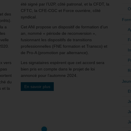
été signé par l’U2P, côté patronal, et la CFDT, la
O
CFTC, la CFE-CGC et Force ouvrière, côté
et des
syndical.
Form
rêts).
la a
Cet ANI propose un dispositif de formation d’un
A
les
an, nommé « période de reconversion »,
F
velle
fusionnant les dispositifs de transitions
 2020.
professionnelles (FNE formation et Transco) et
In
de Pro-A (promotion par alternance).
,
P
ux vers
Les signataires espèrent que cet accord sera
 pas
bien pris en compte dans le projet de loi
R
portent
annoncé pour l’automne 2024.
Jeun
rché du
En savoir plus
 et la
E
J
J
J