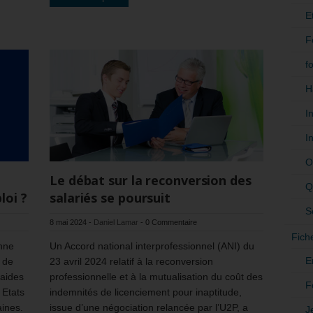
E
F
f
H
I
I
O
Le débat sur la reconversion des
Q
loi ?
salariés se poursuit
S
8 mai 2024
-
Daniel Lamar
-
0 Commentaire
Fich
nne
Un Accord national interprofessionnel (ANI) du
E
 de
23 avril 2024 relatif à la reconversion
’aides
professionnelle et à la mutualisation du coût des
F
 Etats
indemnités de licenciement pour inaptitude,
ines.
issue d’une négociation relancée par l’U2P, a
J