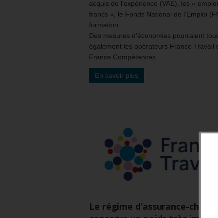
acquis de l’expérience (VAE), les « emplo
francs », le Fonds National de l’Emploi (
formation.
Des mesures d’économies pourraient tou
également les opérateurs France Travail 
France Compétences.
En savoir plus
Le régime d’assurance-chôm