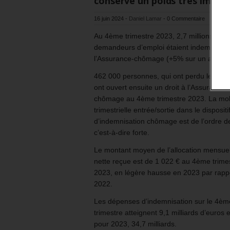
conserve un poids très impor
16 juin 2024
-
Daniel Lamar
-
0 Commentaire
Au 4ème trimestre 2023, 2,7 millions
demandeurs d’emploi étaient indemnisée
l’Assurance-chômage (+5% sur un an).
462 000 personnes, qui ont perdu leur em
ont ouvert ensuite un droit à l’Assurance
chômage au 4ème trimestre 2023. La mobi
trimestrielle entrée/sortie dans le dispositi
d’indemnisation chômage est de l’ordre 
c’est-à-dire forte.
Le montant moyen de l’allocation mensuel
nette reçue est de 1 022 € au 4ème trime
2023, en légère hausse en 2023 par rapp
2022.
Les dépenses d’indemnisation sur le 4èm
trimestre atteignent 9,1 milliards d’euros e
pour 2023, 34,7 milliards.