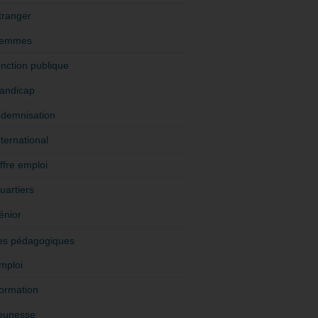
tranger
emmes
onction publique
andicap
ndemnisation
nternational
ffre emploi
uartiers
énior
es pédagogiques
mploi
ormation
eunesse