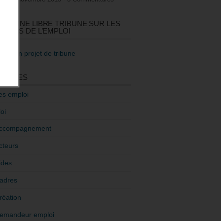
GEZ UNE LIBRE TRIBUNE SUR LES
TIQUES DE L’EMPLOI
re mon projet de tribune
GORIES
es emploi
oi
ccompagnement
cteurs
ides
adres
réation
emandeur emploi