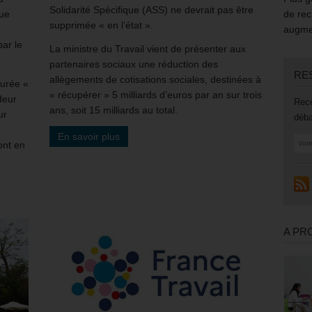
Solidarité Spécifique (ASS) ne devrait pas être
que
de rec
supprimée « en l’état ».
augmen
ar le
La ministre du Travail vient de présenter aux
partenaires sociaux une réduction des
RE
allègements de cotisations sociales, destinées à
durée «
« récupérer » 5 milliards d’euros par an sur trois
deur
Rece
ans, soit 15 milliards au total.
ur
déba
En savoir plus
ront en
A PR