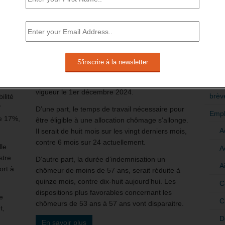
tant.
l’indemnisation chômage en
décembre 2024.
RÉDI
POLI
28 mai 2024
-
Daniel Lamar
-
0 Commentaire
s par
Quatrième réduction du régime de l’assurance
>Décri
chômage depuis 2017. La réforme sera connue,
dans le détail, en juin. Un décret sera pris le 1er
ploi,
CATÉ
juillet 2024 et la réforme devrait entrer en
vigueur le 1er décembre 2024.
brèv
lité
f
D’une part, le temps de travail nécessaire pour
Empl
de 17%,
être éligible à une allocation chômage s’allonge.
A
Il serait de huit mois sur les vingt derniers mois,
contre 6 mois sur 24 actuellement.
le
A
stre
D’autre part, la durée d’indemnisation un
A
ort à
chômeur de moins de 57 ans, serait réduite à
quinze mois, contre dix-huit aujourd’hui. Les
C
dispositions plus favorables concernant les
e
C
chômeurs de 53 ans à 57 ans vont disparaitre.
t,
D
En savoir plus