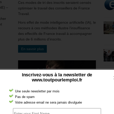
is
Ces modes de tri des inscrits seraient censés
FNE) –
optimiser le travail des conseillers de France
Travail.
cher
Hors effet de mode intelligence artificielle (IA), le
et
recours à ces méthodes illustre l’insuffisance
des effectifs de France travail à accompagner
plus de 6 millions d’inscrits.
En savoir plus
Inscrivez-vous à la newsletter de
www.toutpourlemploi.fr
Une seule newsletter par mois
Pas de spam
Votre adresse email ne sera jamais divulguée
age
Nouvelle réduction de