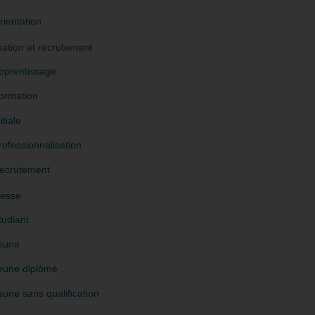
rientation
ation et recrutement
pprentissage
ormation
itiale
rofessionnalisation
ecrutement
esse
tudiant
eune
eune diplômé
eune sans qualification