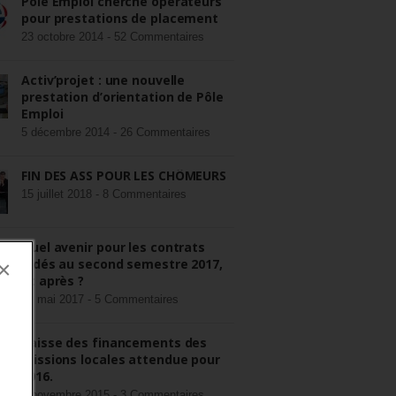
Pôle Emploi cherche opérateurs
pour prestations de placement
23 octobre 2014 -
52 Commentaires
Activ’projet : une nouvelle
prestation d’orientation de Pôle
Emploi
5 décembre 2014 -
26 Commentaires
FIN DES ASS POUR LES CHÔMEURS
15 juillet 2018 -
8 Commentaires
Quel avenir pour les contrats
aidés au second semestre 2017,
×
et après ?
22 mai 2017 -
5 Commentaires
Baisse des financements des
missions locales attendue pour
2016.
3 novembre 2015 -
3 Commentaires