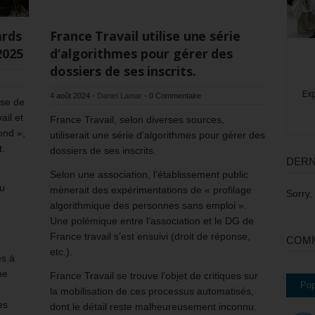
ards
France Travail utilise une série
2025
d’algorithmes pour gérer des
dossiers de ses inscrits.
4 août 2024
-
Daniel Lamar
-
0 Commentaire
ose de
ail et
France Travail, selon diverses sources,
ond »,
utiliserait une série d’algorithmes pour gérer des
t.
dossiers de ses inscrits.
DERN
Selon une association, l’établissement public
au
mènerait des expérimentations de « profilage
Sorry,
algorithmique des personnes sans emploi ».
Une polémique entre l’association et le DG de
France travail s’est ensuivi (droit de réponse,
COMM
etc.).
es à
he
France Travail se trouve l’objet de critiques sur
Pop
la mobilisation de ces processus automatisés,
es
dont le détail reste malheureusement inconnu.