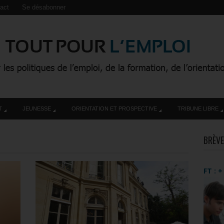
act
Se désabonner
T
JEUNESSE
ORIENTATION ET PROSPECTIVE
TRIBUNE LIBRE
BRÈVE
FT : 