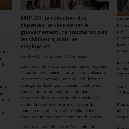
EMPLOI : la réduction des
Les ch
dépenses, souhaitée par le
France
gouvernement, ne toucherait pas
précéd
les chômeurs, mais les
d’insc
bénéfi
employeurs.
des no
gorie
6 octobre 2024
-
Daniel Lamar
-
0 Commentaire
de
En Fr
 du
La ministre du Travail a déclaré laisser négocier
d’empl
les partenaires sociaux sur règles actuelles de
255 1
l’assurance-chômage, sans nouvelle lettre de
le
cadrage de l’Etat. Les dispositions actuelles
Sur l’
nt à
pourraient être prolongées de quelques
+1,5%
it
semaines. Reste aux partenaires sociaux à
pre à
s’entendre sur les mesures en faveur du
Mais s
maintien des seniors dans l’emploi et d’un
inscri
sme
encouragement des recrutements de seniors.
emploi
La ministre a confirmé que l’Allocation de
u
Plus g