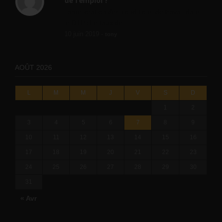
de l’emploi ?
l'amélioration des conditions de travail dans
le BTP (Le taux de...
10 juin 2019 -
tony
AOÛT 2026
L
M
M
J
V
S
D
1
2
3
4
5
6
7
8
9
10
11
12
13
14
15
16
17
18
19
20
21
22
23
24
25
26
27
28
29
30
31
« Avr