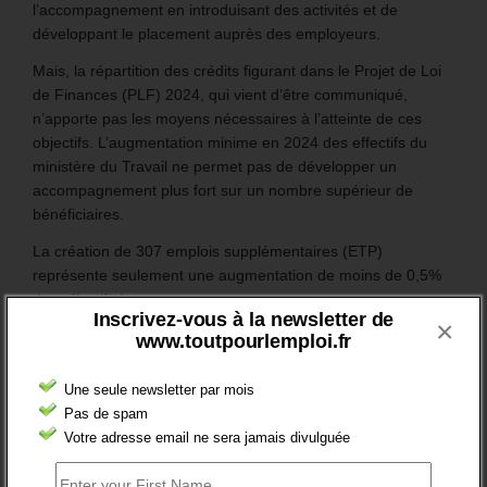
l’accompagnement en introduisant des activités et de
développant le placement auprès des employeurs.
Mais, la répartition des crédits figurant dans le Projet de Loi
de Finances (PLF) 2024, qui vient d’être communiqué,
n’apporte pas les moyens nécessaires à l’atteinte de ces
objectifs. L’augmentation minime en 2024 des effectifs du
ministère du Travail ne permet pas de développer un
accompagnement plus fort sur un nombre supérieur de
bénéficiaires.
La création de 307 emplois supplémentaires (ETP)
représente seulement une augmentation de moins de 0,5%
des effectifs !
Inscrivez-vous à la newsletter de
×
www.toutpourlemploi.fr
En savoir plus
Une seule newsletter par mois
Pas de spam
Votre adresse email ne sera jamais divulguée