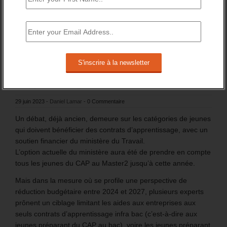
Quels jeunes doivent bénéficier de contrats
d’apprentissage ?
29 juin 2023
-
Daniel Lamar
-
0 Commentaire
Un débat, déjà ancien, demeure sur les catégories de jeunes
qui doivent bénéficier des contrats d’apprentissage, avec un
soutien financier du ministère du Travail.
L’option actuelle du ministère aura été de prendre en compte
tous les jeunes du CAP au Master2 jusqu’à cette année.
Mais dans la mesure où se profile une perspective de
réduction budgétaire entre 2024 et 2027, plusieurs experts
prônent un ciblage limitant les aides aux entreprises aux
seuls contrats d’apprentissage infra bac (c’est-à-dire aux
jeunes préparant du CAP au bac), voire les jeunes préparant