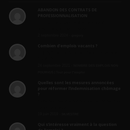
ABANDON DES CONTRATS DE
PROFESSIONNALISATION
bonjour, ce gouvernant fait vraiment
n'importe quoi, les contrats...
2 septembre 2024 -
gregory
Combien d’emplois vacants ?
[…] [3] Billet – « Combien d’emplois vacants
? » du 3...
24 septembre 2021 -
NOMBRE DES EMPLOIS NON
POURVUS | Tout pour l"emploi
Quelles sont les mesures annoncées
pour réformer l’indemnisation chômage
?
Cette réforme vise à diaboliser le chômeur et
ne va rien régler....
19 juin 2019 -
SILVESTRE
Qui s’intéresse vraiment à la question