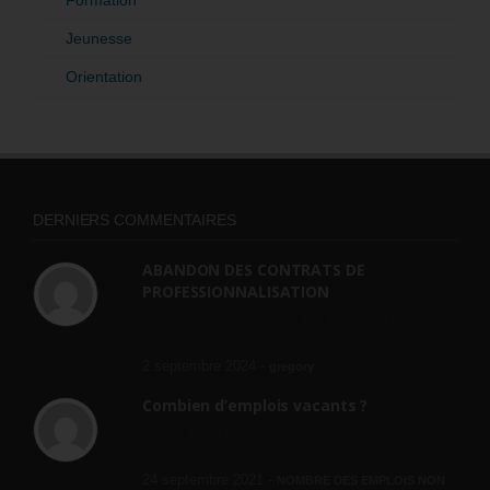
Formation
Jeunesse
Orientation
DERNIERS COMMENTAIRES
ABANDON DES CONTRATS DE
PROFESSIONNALISATION
bonjour, ce gouvernant fait vraiment
n'importe quoi, les contrats...
2 septembre 2024 -
gregory
Combien d’emplois vacants ?
[…] [3] Billet – « Combien d’emplois vacants
? » du 3...
24 septembre 2021 -
NOMBRE DES EMPLOIS NON