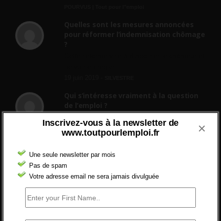
POURVUS | Tout pour l"emploi
Quelles sont les mesures annoncées
pour réformer l’indemnisation chômage
?
Cette réforme vise à diaboliser le chômeur et
ne va rien régler....
19 juin 2019 -
SILVESTRE
Qui s’intéresse vraiment à la question
de l’emploi ?
l'amélioration des conditions de travail dans
Inscrivez-vous à la newsletter de
×
le BTP (Le taux de...
www.toutpourlemploi.fr
10 juin 2019 -
tony
Une seule newsletter par mois
Pas de spam
AOÛT 2026
Votre adresse email ne sera jamais divulguée
L
M
M
J
V
S
D
1
2