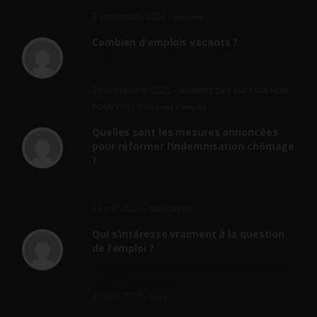
n'importe quoi, les contrats...
2 septembre 2024 -
gregory
Combien d’emplois vacants ?
[…] [3] Billet – « Combien d’emplois vacants
? » du 3...
24 septembre 2021 -
NOMBRE DES EMPLOIS NON
POURVUS | Tout pour l"emploi
Quelles sont les mesures annoncées
pour réformer l’indemnisation chômage
?
Cette réforme vise à diaboliser le chômeur et
ne va rien régler....
19 juin 2019 -
SILVESTRE
Qui s’intéresse vraiment à la question
de l’emploi ?
l'amélioration des conditions de travail dans
le BTP (Le taux de...
10 juin 2019 -
tony