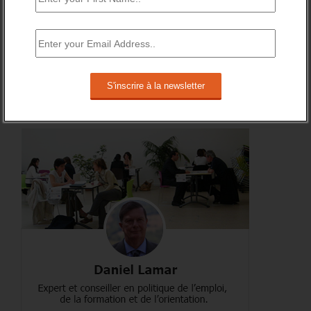
RSS
0
Souscrire
Followers
A PROPOS DE L’AUTEUR