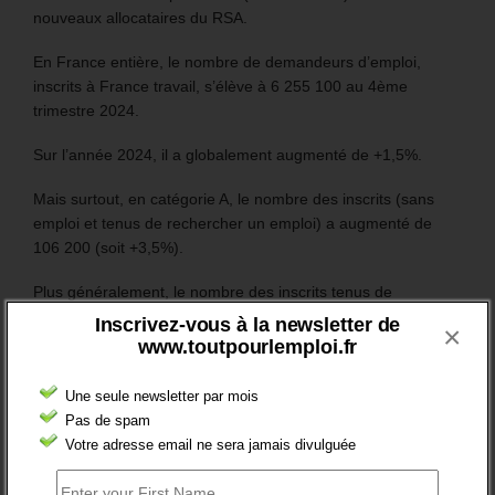
nouveaux allocataires du RSA.
En France entière, le nombre de demandeurs d’emploi,
inscrits à France travail, s’élève à 6 255 100 au 4ème
trimestre 2024.
Sur l’année 2024, il a globalement augmenté de +1,5%.
Mais surtout, en catégorie A, le nombre des inscrits (sans
emploi et tenus de rechercher un emploi) a augmenté de
106 200 (soit +3,5%).
Plus généralement, le nombre des inscrits tenus de
rechercher un emploi (A, B ou C) aura augmenté de 97 200
Inscrivez-vous à la newsletter de
×
sur un an (soit +1,8%).
www.toutpourlemploi.fr
Une seule newsletter par mois
RESTEZ EN CONTACT
Pas de spam
Votre adresse email ne sera jamais divulguée
Recevez le meilleur de l'information et des débats sur l'emploi
sur votre boite mail.