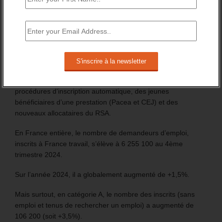
FT : + 100 000 INSCRITS EN 2024
Les chiffres de 2024 du nombre d’inscrit à France travail
marquent la fin de la période précédant le lancement des
procédures d’inscription automatique, des jeunes
bénéficiaires d’une prestation (Pacea et CEJ) et des
nouveaux allocataires du RSA.
En France entière, le nombre de demandeurs d’emploi,
inscrits à France travail, s’élève à 6 255 100 au 4ème
trimestre 2024.
Sur l’année 2024, il a globalement augmenté de +1,5%.
Mais surtout, en catégorie A, le nombre des inscrits (sans
emploi et tenus de rechercher un emploi) a augmenté de
106 200 (soit +3,5%).