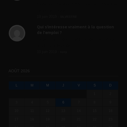
Cette réforme vise à diaboliser le chômeur et
ne va rien régler....
19 juin 2019 -
SILVESTRE
Qui s’intéresse vraiment à la question
de l’emploi ?
l'amélioration des conditions de travail dans
le BTP (Le taux de...
10 juin 2019 -
tony
AOÛT 2026
L
M
M
J
V
S
D
1
2
3
4
5
6
7
8
9
10
11
12
13
14
15
16
17
18
19
20
21
22
23