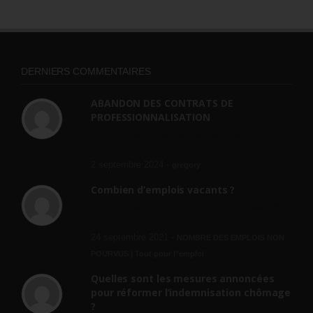
DERNIERS COMMENTAIRES
ABANDON DES CONTRATS DE
PROFESSIONNALISATION
bonjour, ce gouvernant fait vraiment
n'importe quoi, les contrats...
2 septembre 2024 -
gregory
Combien d’emplois vacants ?
[…] [3] Billet – « Combien d’emplois vacants
? » du 3...
24 septembre 2021 -
NOMBRE DES EMPLOIS NON
POURVUS | Tout pour l"emploi
Quelles sont les mesures annoncées
pour réformer l’indemnisation chômage
?