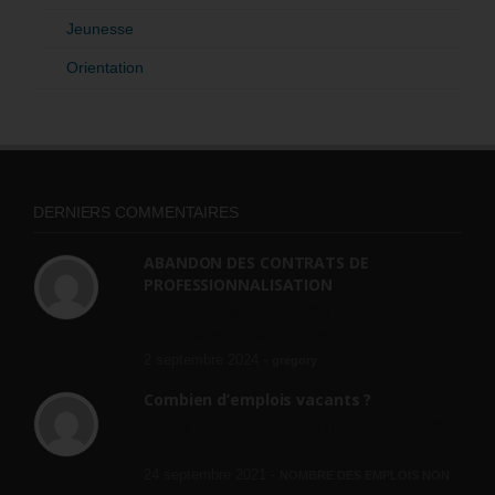
Jeunesse
Orientation
DERNIERS COMMENTAIRES
ABANDON DES CONTRATS DE
PROFESSIONNALISATION
bonjour, ce gouvernant fait vraiment
n'importe quoi, les contrats...
2 septembre 2024 -
gregory
Combien d’emplois vacants ?
[…] [3] Billet – « Combien d’emplois vacants
? » du 3...
24 septembre 2021 -
NOMBRE DES EMPLOIS NON