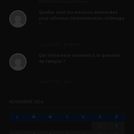
POURVUS | Tout pour l"emploi
Quelles sont les mesures annoncées
pour réformer l’indemnisation chômage
?
Cette réforme vise à diaboliser le chômeur et
ne va rien régler....
19 juin 2019 -
SILVESTRE
Qui s’intéresse vraiment à la question
de l’emploi ?
l'amélioration des conditions de travail dans
le BTP (Le taux de...
10 juin 2019 -
tony
NOVEMBRE 2014
L
M
M
J
V
S
D
1
2