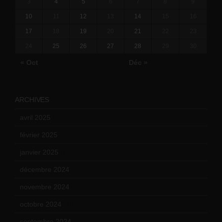
3
4
5
6
7
8
9
10
11
12
13
14
15
16
17
18
19
20
21
22
23
24
25
26
27
28
29
30
« Oct
Déc »
ARCHIVES
avril 2025
(2)
février 2025
(3)
janvier 2025
(6)
décembre 2024
(4)
novembre 2024
(7)
octobre 2024
(10)
septembre 2024
(6)