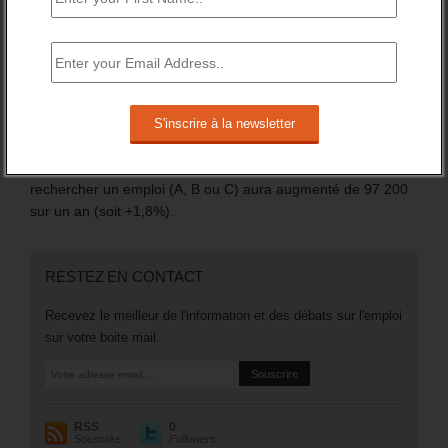
trimestre 2024.
Sur l’année 2024, il a globalement augmenté de +1,5%.
Mais surtout, en catégorie A, le nombre des inscrits (sans
emploi et tenus de rechercher un emploi) a augmenté de
106 200 (soit +3,5%).
Plus généralement, le nombre des inscrits tenus de
rechercher un emploi (A, B ou C) aura augmenté de 97 200
sur un an (soit +1,8%).
RESTEZ EN CONTACT
Recevez le meilleur de l'information et des débats sur l'emploi
sur votre boite mail.
RSS
0
Souscrire
Followers