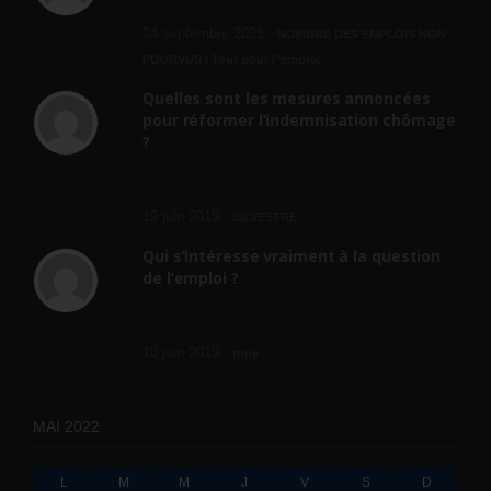
? » du 3...
24 septembre 2021 -
NOMBRE DES EMPLOIS NON
POURVUS | Tout pour l"emploi
Quelles sont les mesures annoncées
pour réformer l’indemnisation chômage
?
Cette réforme vise à diaboliser le chômeur et
ne va rien régler....
19 juin 2019 -
SILVESTRE
Qui s’intéresse vraiment à la question
de l’emploi ?
l'amélioration des conditions de travail dans
le BTP (Le taux de...
10 juin 2019 -
tony
MAI 2022
L
M
M
J
V
S
D