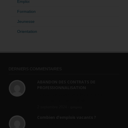
Emploi
Formation
Jeunesse
Orientation
DERNIERS COMMENTAIRES
ABANDON DES CONTRATS DE
PROFESSIONNALISATION
bonjour, ce gouvernant fait vraiment
n'importe quoi, les contrats...
2 septembre 2024 -
gregory
Combien d’emplois vacants ?
[…] [3] Billet – « Combien d’emplois vacants