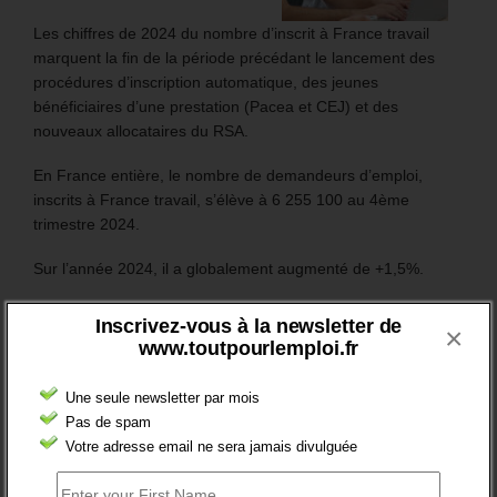
Les chiffres de 2024 du nombre d’inscrit à France travail
marquent la fin de la période précédant le lancement des
procédures d’inscription automatique, des jeunes
bénéficiaires d’une prestation (Pacea et CEJ) et des
nouveaux allocataires du RSA.
En France entière, le nombre de demandeurs d’emploi,
inscrits à France travail, s’élève à 6 255 100 au 4ème
trimestre 2024.
Sur l’année 2024, il a globalement augmenté de +1,5%.
Mais surtout, en catégorie A, le nombre des inscrits (sans
Inscrivez-vous à la newsletter de
×
emploi et tenus de rechercher un emploi) a augmenté de
www.toutpourlemploi.fr
106 200 (soit +3,5%).
Une seule newsletter par mois
Plus généralement, le nombre des inscrits tenus de
Pas de spam
rechercher un emploi (A, B ou C) aura augmenté de 97 200
Votre adresse email ne sera jamais divulguée
sur un an (soit +1,8%).