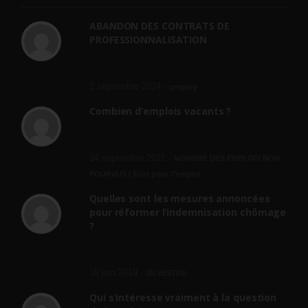
ABANDON DES CONTRATS DE
PROFESSIONNALISATION
bonjour, ce gouvernant fait vraiment
n'importe quoi, les contrats...
2 septembre 2024 -
gregory
Combien d’emplois vacants ?
[…] [3] Billet – « Combien d’emplois vacants
? » du 3...
24 septembre 2021 -
NOMBRE DES EMPLOIS NON
POURVUS | Tout pour l"emploi
Quelles sont les mesures annoncées
pour réformer l’indemnisation chômage
?
Cette réforme vise à diaboliser le chômeur et
ne va rien régler....
19 juin 2019 -
SILVESTRE
Qui s’intéresse vraiment à la question