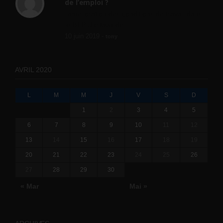
de l’emploi ?
l'amélioration des conditions de travail dans
le BTP (Le taux de...
10 juin 2019 -
tony
AVRIL 2020
L
M
M
J
V
S
D
1
2
3
4
5
6
7
8
9
10
11
12
13
14
15
16
17
18
19
20
21
22
23
24
25
26
27
28
29
30
« Mar
Mai »