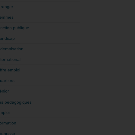
tranger
emmes
onction publique
andicap
ndemnisation
nternational
ffre emploi
uartiers
énior
es pédagogiques
mploi
ormation
eunesse