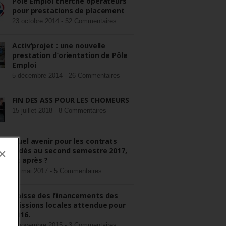
Pôle Emploi cherche opérateurs
pour prestations de placement
23 octobre 2014 -
52 Commentaires
Activ’projet : une nouvelle
prestation d’orientation de Pôle
Emploi
5 décembre 2014 -
26 Commentaires
FIN DES ASS POUR LES CHÔMEURS
15 juillet 2018 -
8 Commentaires
Quel avenir pour les contrats
aidés au second semestre 2017,
×
et après ?
22 mai 2017 -
5 Commentaires
Baisse des financements des
missions locales attendue pour
2016.
3 novembre 2015 -
3 Commentaires