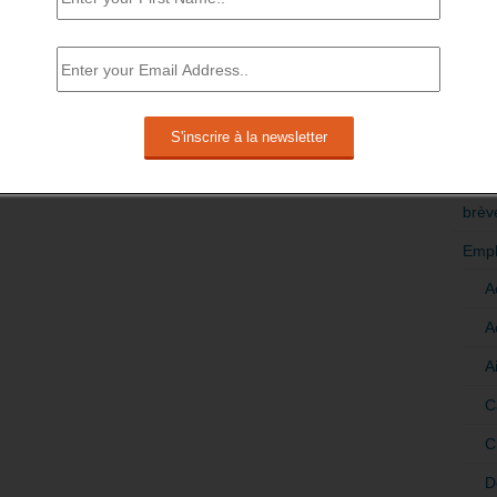
RÉDI
POLI
>Décri
CATÉ
brèv
Empl
A
A
A
C
C
D