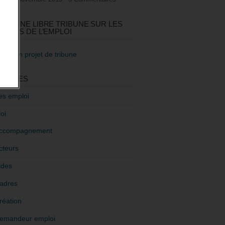
GEZ UNE LIBRE TRIBUNE SUR LES
TIQUES DE L’EMPLOI
re mon projet de tribune
GORIES
es emploi
oi
ccompagnement
cteurs
ides
adres
réation
emandeur emploi