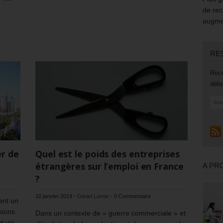
a
de rec
augmen
RE
Rece
déba
r de
Quel est le poids des entreprises
étrangères sur l’emploi en France
A PR
?
10 janvier 2019
-
Daniel Lamar
-
0 Commentaire
ent un
sions
Dans un contexte de « guerre commerciale » et
t via