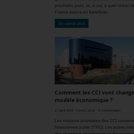
prochains jours, et, si oui, à quel niveau l
France pourra en bénéficier.
En savoir plus
Comment les CCI vont change
modèle économique ?
17 avril 2019
-
Daniel Lamar
-
0 Commentaire
Les missions prioritaires des CCI conserv
financement public (TFC). Les autres mis
des chambres chercheront un financemen