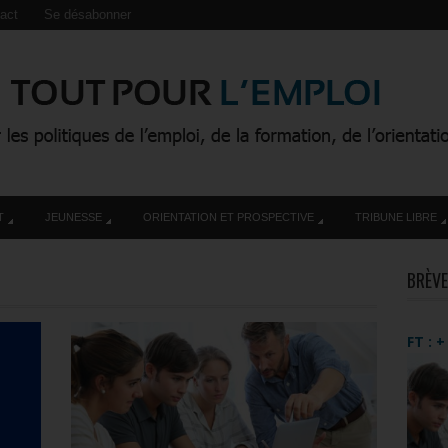
act
Se désabonner
T
JEUNESSE
ORIENTATION ET PROSPECTIVE
TRIBUNE LIBRE
BRÈVE
FT : 