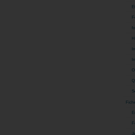
E
F
f
H
I
I
O
Q
S
Fich
E
F
J