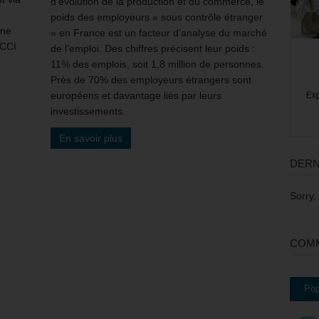
d’évolution de la production et du commerce, le
poids des employeurs « sous contrôle étranger
Une
» en France est un facteur d’analyse du marché
 CCI
de l’emploi. Des chiffres précisent leur poids :
11% des emplois, soit 1,8 million de personnes.
Près de 70% des employeurs étrangers sont
européens et davantage liés par leurs
investissements.
En savoir plus
DERN
Sorry,
COMM
Pop