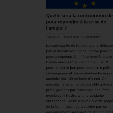
Quelle sera la contribution de
pour répondre à la crise de
l’emploi ?
4 avril 2020
-
Daniel Lamar
-
0 Commentaire
La sauvegarde de l’emploi par le chômag
partiel devrait avoir un cout élevé pour to
pays européens. Un mécanisme financier
l’Union européenne, dénommé « SURE »
pourrait voir le jour pour soutenir la politi
chômage partiel. Le montant mobilisé pou
atteindre les 100 milliards d’euros. Ce
mécanisme serait rendu possible grâce à
prêts, garantis par l’ensemble des États
membres. Il illustrerait une solidarité
européenne. Reste à savoir si cette propo
de la Commission sera validée par les
gouvernements des pays de l’Union, dans