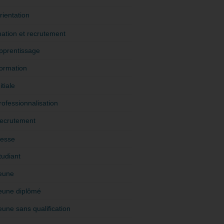
rientation
ation et recrutement
pprentissage
ormation
itiale
rofessionnalisation
ecrutement
esse
tudiant
eune
eune diplômé
eune sans qualification