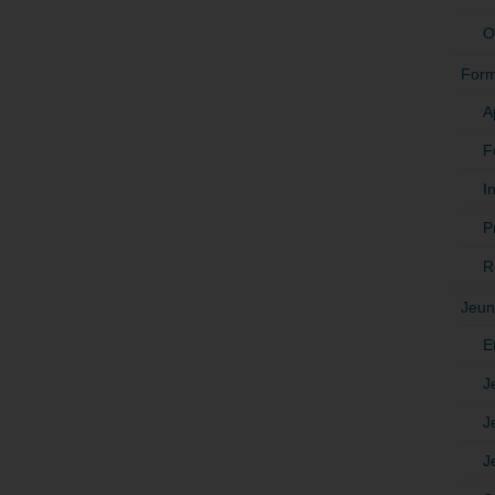
O
Form
A
F
In
P
R
Jeun
E
J
J
J