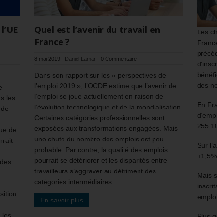
 l’UE
Quel est l’avenir du travail en
Les ch
France ?
France
précéd
8 mai 2019
-
Daniel Lamar
-
0 Commentaire
d’insc
bénéfi
Dans son rapport sur les « perspectives de
des no
l’emploi 2019 », l’OCDE estime que l’avenir de
e
l’emploi se joue actuellement en raison de
us les
En Fr
l’évolution technologique et de la mondialisation.
 de
d’empl
Certaines catégories professionnelles sont
,
255 1
exposées aux transformations engagées. Mais
que de
une chute du nombre des emplois est peu
rrait
Sur l’
probable. Par contre, la qualité des emplois
+1,5%
pourrait se détériorer et les disparités entre
 des
travailleurs s’aggraver au détriment des
Mais s
catégories intermédiaires.
inscri
sition
emploi
En savoir plus
 les
Plus g