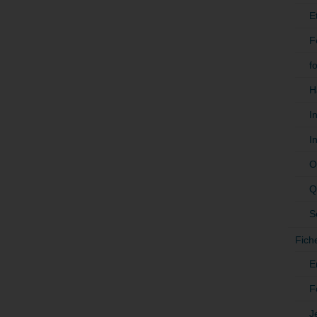
E
F
f
H
I
I
O
Q
S
Fich
E
F
J