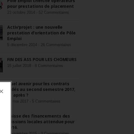
Pôle Emploi cherche opérateurs
pour prestations de placement
23 octobre 2014 -
52 Commentaires
Activ’projet : une nouvelle
prestation d’orientation de Pôle
Emploi
5 décembre 2014 -
26 Commentaires
FIN DES ASS POUR LES CHÔMEURS
15 juillet 2018 -
8 Commentaires
Quel avenir pour les contrats
aidés au second semestre 2017,
×
et après ?
22 mai 2017 -
5 Commentaires
Baisse des financements des
missions locales attendue pour
2016.
3 novembre 2015 -
3 Commentaires