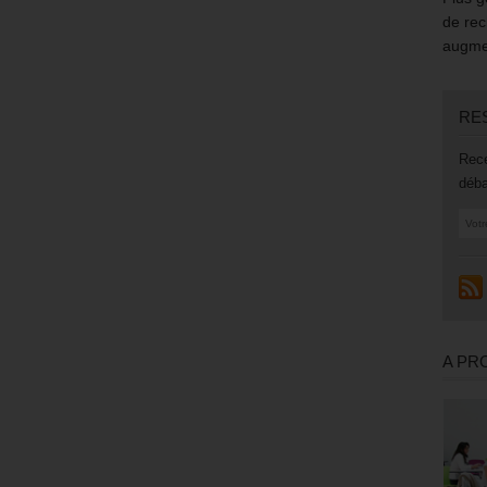
de rec
augmen
RE
Rece
déba
A PR