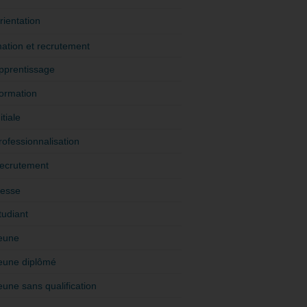
rientation
ation et recrutement
pprentissage
ormation
itiale
rofessionnalisation
ecrutement
esse
tudiant
eune
eune diplômé
eune sans qualification