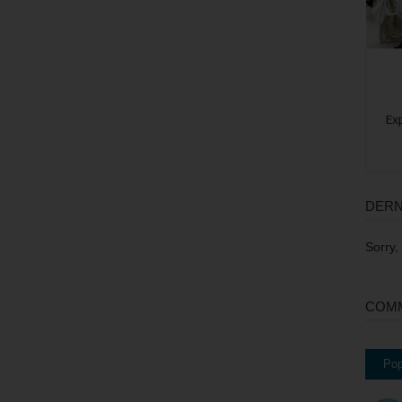
DERN
Sorry,
COMM
Pop