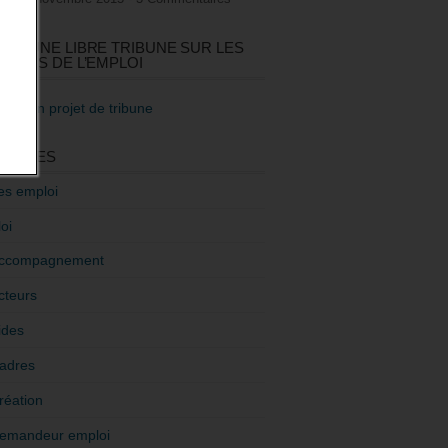
GEZ UNE LIBRE TRIBUNE SUR LES
TIQUES DE L’EMPLOI
re mon projet de tribune
GORIES
es emploi
oi
ccompagnement
cteurs
ides
adres
réation
emandeur emploi