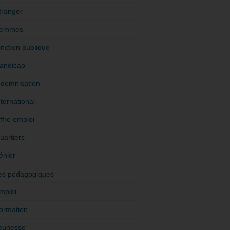
tranger
emmes
onction publique
andicap
ndemnisation
nternational
ffre emploi
uartiers
énior
es pédagogiques
mploi
ormation
eunesse