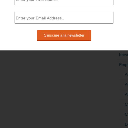
RÉDI
POLI
>Décri
CATÉ
brèv
Empl
A
A
A
C
C
D