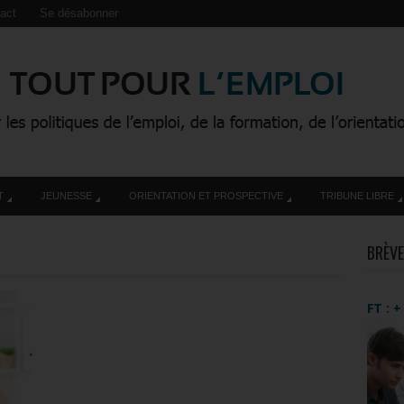
act
Se désabonner
T
JEUNESSE
ORIENTATION ET PROSPECTIVE
TRIBUNE LIBRE
BRÈVE
FT : 