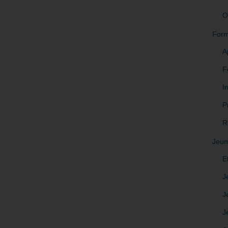
O
Form
A
F
In
P
R
Jeun
E
J
J
J