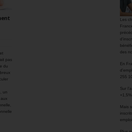
ment
Les ch
France
précéd
d’insc
bénéfi
des no
et
ait pas
En Fr
re du
d’empl
mbreux
255 1
culer
Sur l’
s, un
+1,5%
e aux
nnelle,
Mais s
onnelle
inscri
emploi
Plus g