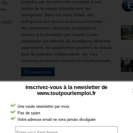
inspirées par la recherche constante d’une
. En
baisse de la masse salariale pour les
rim,
entreprises. Dans cet ordre d’idée, des
entreprises ont recours à diverses formules :
ur 2017
des entreprises classiques privilégient le
recours à la prestation par rapport à une
embauche, les effectifs de travailleurs détachés
augmentent, les plateformes génèrent du travail
pour de pseudos indépendants, etc. Ces
initiatives produisent souvent un travail précaire.
En savoir plus
Inscrivez-vous à la newsletter de
www.toutpourlemploi.fr
Une seule newsletter par mois
Pas de spam
Votre adresse email ne sera jamais divulguée