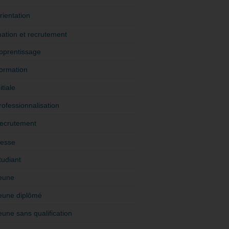
rientation
ation et recrutement
pprentissage
ormation
itiale
rofessionnalisation
ecrutement
esse
tudiant
eune
eune diplômé
eune sans qualification