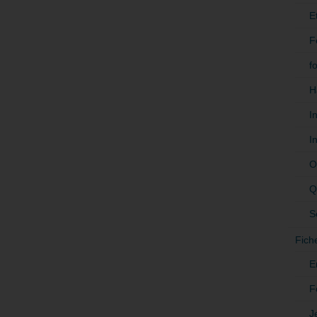
E
F
f
H
I
I
O
Q
S
Fich
E
F
J