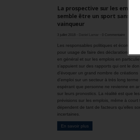
La prospective sur les emploi
semble être un sport sans
vainqueur
3 juillet 2018
-
Daniel Lamar
-
0 Commentaire
Les responsables politiques et économiq
pour usage de faire des déclarations opti
en général et sur les emplois en particulier
s’appuient sur des rapports qui ont le don
d’évoquer un grand nombre de créations
d’emploi sur un secteur à très long terme
espérant que personne ne revienne en ar
sur leurs pronostics. La réalité est que les
prévisions sur les emplois, même à court
dépendent de tant de facteurs qu’elles so
incertaines.
En savoir plus