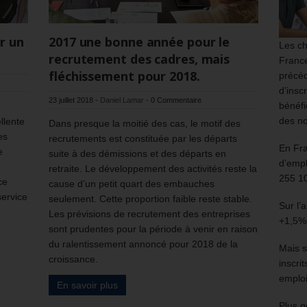
r un
2017 une bonne année pour le
Les ch
recrutement des cadres, mais
France
fléchissement pour 2018.
précéd
d’insc
23 juillet 2018
-
Daniel Lamar
-
0 Commentaire
bénéfi
des no
llente
Dans presque la moitié des cas, le motif des
es
recrutements est constituée par les départs
En Fr
e
suite à des démissions et des départs en
d’empl
retraite. Le développement des activités reste la
255 1
ce
cause d’un petit quart des embauches
service
seulement. Cette proportion faible reste stable.
Sur l’
Les prévisions de recrutement des entreprises
+1,5%
sont prudentes pour la période à venir en raison
du ralentissement annoncé pour 2018 de la
Mais s
croissance.
inscri
emploi
En savoir plus
Plus g