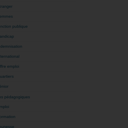
tranger
emmes
onction publique
andicap
ndemnisation
nternational
ffre emploi
uartiers
énior
es pédagogiques
mploi
ormation
eunesse