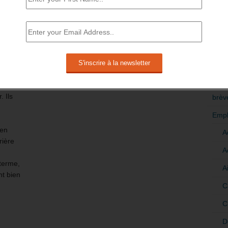
s
RÉDI
POLI
>Décri
ues ont
CATÉ
mistes
. Ils
brèv
Empl
 en
A
rière
A
 terme,
A
nt bien
C
C
D