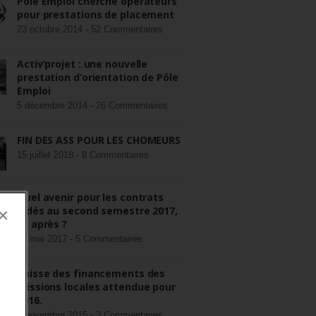
Pôle Emploi cherche opérateurs
pour prestations de placement
23 octobre 2014 -
52 Commentaires
Activ’projet : une nouvelle
prestation d’orientation de Pôle
Emploi
5 décembre 2014 -
26 Commentaires
FIN DES ASS POUR LES CHÔMEURS
15 juillet 2018 -
8 Commentaires
Quel avenir pour les contrats
aidés au second semestre 2017,
×
et après ?
22 mai 2017 -
5 Commentaires
Baisse des financements des
missions locales attendue pour
2016.
3 novembre 2015 -
3 Commentaires