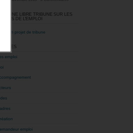
GEZ UNE LIBRE TRIBUNE SUR LES
TIQUES DE L’EMPLOI
re mon projet de tribune
GORIES
es emploi
oi
ccompagnement
cteurs
ides
adres
réation
emandeur emploi