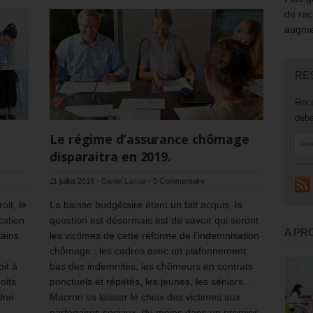
de rec
augmen
RE
Rece
déba
Le régime d’assurance chômage
disparaitra en 2019.
11 juillet 2018
-
Daniel Lamar
-
0 Commentaire
oit, le
La baisse budgétaire étant un fait acquis, la
cation
question est désormais est de savoir qui seront
A PR
tains
les victimes de cette réforme de l’indemnisation
chômage : les cadres avec un plafonnement
oit à
bas des indemnités, les chômeurs en contrats
oits
ponctuels et répétés, les jeunes, les séniors…
 Une
Macron va laisser le choix des victimes aux
e …
partenaires sociaux, du moins dans un premier