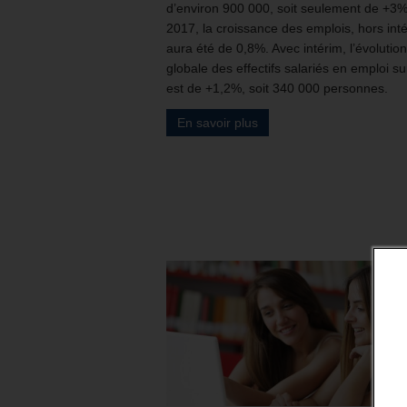
d’environ 900 000, soit seulement de +3%
2017, la croissance des emplois, hors inté
aura été de 0,8%. Avec intérim, l’évolution
globale des effectifs salariés en emploi s
est de +1,2%, soit 340 000 personnes.
En savoir plus