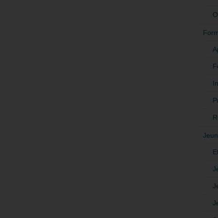
O
Form
A
F
In
P
R
Jeun
E
J
J
J