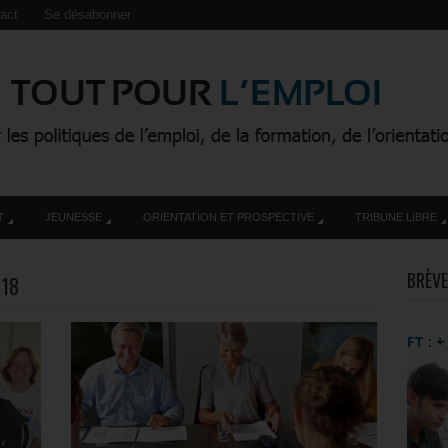
act
Se désabonner
T
JEUNESSE
ORIENTATION ET PROSPECTIVE
TRIBUNE LIBRE
BRÈVE
018
FT : 