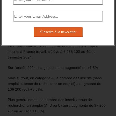
Les chiffres de 2024 du nombre d’inscrit à France travail
marquent la fin de la période précédant le lancement des
procédures d’inscription automatique, des jeunes
bénéficiaires d’une prestation (Pacea et CEJ) et des
nouveaux allocataires du RSA.
En France entière, le nombre de demandeurs d’emploi,
inscrits à France travail, s’élève à 6 255 100 au 4ème
trimestre 2024.
Sur l’année 2024, il a globalement augmenté de +1,5%.
Mais surtout, en catégorie A, le nombre des inscrits (sans
emploi et tenus de rechercher un emploi) a augmenté de
106 200 (soit +3,5%).
Plus généralement, le nombre des inscrits tenus de
rechercher un emploi (A, B ou C) aura augmenté de 97 200
sur un an (soit +1,8%).