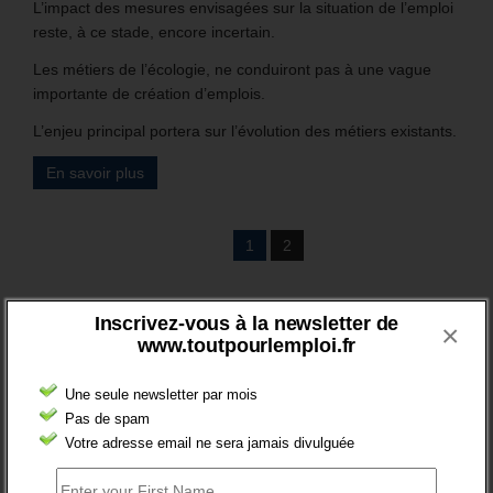
L’impact des mesures envisagées sur la situation de l’emploi
reste, à ce stade, encore incertain.
Les métiers de l’écologie, ne conduiront pas à une vague
importante de création d’emplois.
L’enjeu principal portera sur l’évolution des métiers existants.
En savoir plus
1
2
BRÈVES EMPLOI
Inscrivez-vous à la newsletter de
×
www.toutpourlemploi.fr
Une seule newsletter par mois
Pas de spam
Votre adresse email ne sera jamais divulguée
FT : + 100 000 INSCRITS EN 2024