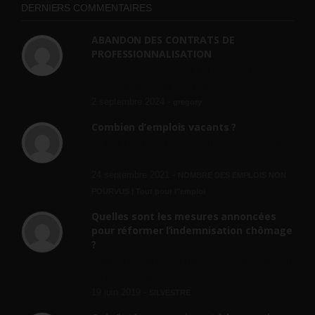
DERNIERS COMMENTAIRES
ABANDON DES CONTRATS DE
PROFESSIONNALISATION
bonjour, ce gouvernant fait vraiment
n'importe quoi, les contrats...
2 septembre 2024 -
gregory
Combien d’emplois vacants ?
[…] [3] Billet – « Combien d’emplois vacants
? » du 3...
24 septembre 2021 -
NOMBRE DES EMPLOIS NON
POURVUS | Tout pour l"emploi
Quelles sont les mesures annoncées
pour réformer l’indemnisation chômage
?
Cette réforme vise à diaboliser le chômeur et
ne va rien régler....
19 juin 2019 -
SILVESTRE