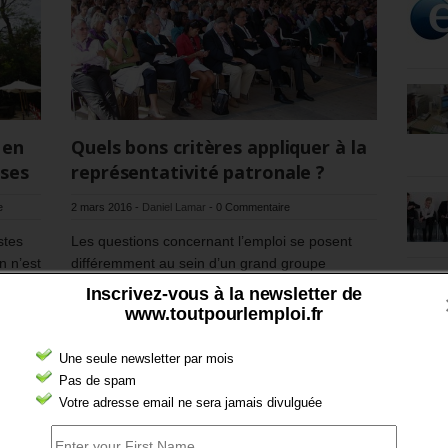
 en
Quels bons critères appliquer à la
ises
représentativité patronale ?
e
2 mars 2016
-
Daniel Lamar
-
0 Commentaire
stes
Les questions concernant l’emploi se posent
n n’est
différemment au sein d’un grand groupe
industriel, dans une entreprise moyenne, chez
Inscrivez-vous à la newsletter de
un artisan, dans une association ou dans un
www.toutpourlemploi.fr
office notarial. Il semble de bon sens d’en tenir
compte au mieux.
Une seule newsletter par mois
Pas de spam
En savoir plus
Votre adresse email ne sera jamais divulguée