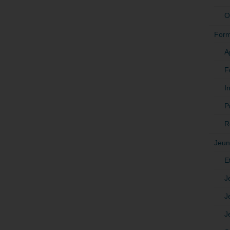
O
Form
A
F
In
P
R
Jeun
E
J
J
J