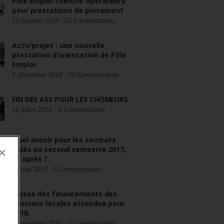
Pôle Emploi cherche opérateurs
pour prestations de placement
23 octobre 2014 -
52 Commentaires
Activ’projet : une nouvelle
prestation d’orientation de Pôle
Emploi
5 décembre 2014 -
26 Commentaires
FIN DES ASS POUR LES CHÔMEURS
15 juillet 2018 -
8 Commentaires
Quel avenir pour les contrats
aidés au second semestre 2017,
×
et après ?
22 mai 2017 -
5 Commentaires
Baisse des financements des
missions locales attendue pour
2016.
3 novembre 2015 -
3 Commentaires