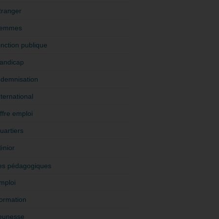
tranger
emmes
onction publique
andicap
ndemnisation
nternational
ffre emploi
uartiers
énior
es pédagogiques
mploi
ormation
eunesse