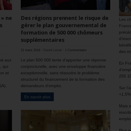
 » ne
Des régions prennent le risque de
Les ch
s
gérer le plan gouvernemental de
France
formation de 500 000 chômeurs
précéd
supplémentaires
d’insc
bénéfi
21 mars 2016
-
Daniel Lamar
-
1 Commentaire
des no
iné aux
Le plan 500 000 tente d’apporter une réponse
En Fr
, qui
conjoncturelle, avec une enveloppe financière
d’empl
on et
exceptionnelle, sans résoudre le problème
255 1
structurel du financement de la formation des
SA).
demandeurs d’emploi.
Sur l’
+1,5%
En savoir plus
Mais s
inscri
emploi
Plus g