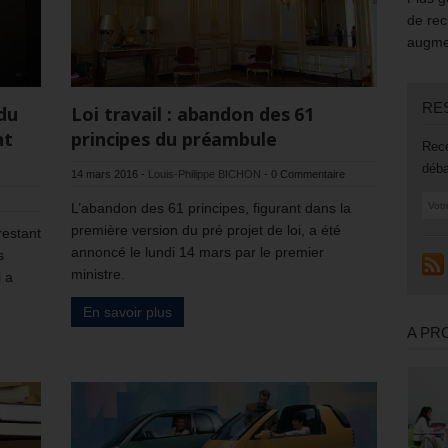
de rec
augmen
RE
 du
Loi travail : abandon des 61
nt
principes du préambule
Rece
déba
14 mars 2016
-
Louis-Philippe BICHON
-
0 Commentaire
L’abandon des 61 principes, figurant dans la
première version du pré projet de loi, a été
restant
annoncé le lundi 14 mars par le premier
s
ministre.
 a
En savoir plus
A PR