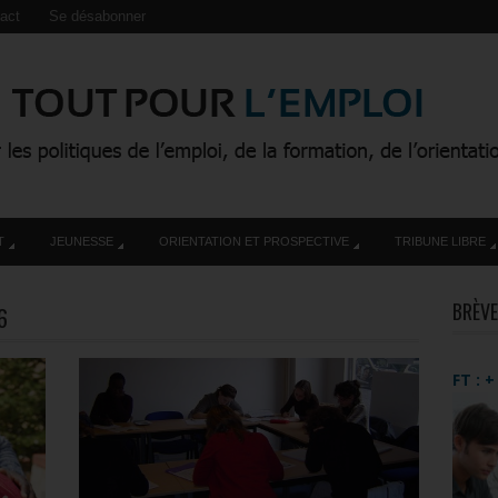
act
Se désabonner
T
JEUNESSE
ORIENTATION ET PROSPECTIVE
TRIBUNE LIBRE
BRÈVE
6
FT : 