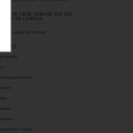
GEZ UNE LIBRE TRIBUNE SUR LES
TIQUES DE L’EMPLOI
re mon projet de tribune
GORIES
es emploi
oi
ccompagnement
cteurs
ides
adres
réation
emandeur emploi