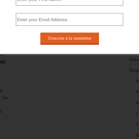
RÉDI
POLI
>Décri
CATÉ
ès
brèv
oi
Empl
A
té
A
. Ce
A
s.
C
C
D