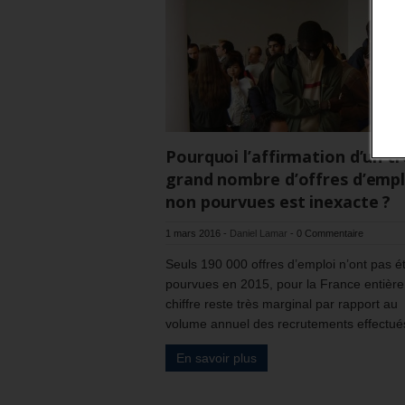
Pourquoi l’affirmation d’un tr
grand nombre d’offres d’empl
non pourvues est inexacte ?
1 mars 2016
-
Daniel Lamar
-
0 Commentaire
Seuls 190 000 offres d’emploi n’ont pas é
pourvues en 2015, pour la France entière
chiffre reste très marginal par rapport au
volume annuel des recrutements effectué
En savoir plus