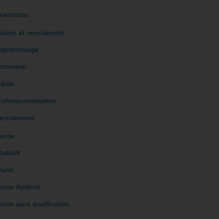
rientation
ation et recrutement
pprentissage
ormation
itiale
rofessionnalisation
ecrutement
esse
tudiant
eune
eune diplômé
eune sans qualification