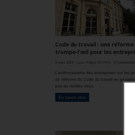
Code du travail : une réforme
trompe-l’œil pour les entrepr
3 mars 2016
-
Louis-Philippe BICHON
-
0 Commentair
L’enthousiasme des entreprises sur les pi
de réforme du Code du travail en gestatio
pas au rendez-vous.
En savoir plus