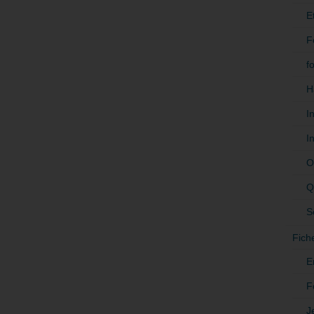
E
F
f
H
I
I
O
Q
S
Fich
E
F
J