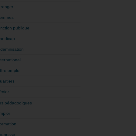
tranger
emmes
onction publique
andicap
ndemnisation
nternational
ffre emploi
uartiers
énior
es pédagogiques
mploi
ormation
eunesse