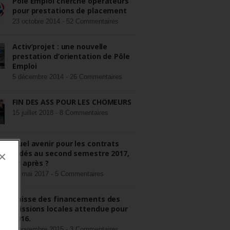
Pôle Emploi cherche opérateurs
pour prestations de placement
23 octobre 2014 -
52 Commentaires
Activ’projet : une nouvelle
prestation d’orientation de Pôle
Emploi
5 décembre 2014 -
26 Commentaires
FIN DES ASS POUR LES CHÔMEURS
15 juillet 2018 -
8 Commentaires
Quel avenir pour les contrats
aidés au second semestre 2017,
×
et après ?
22 mai 2017 -
5 Commentaires
Baisse des financements des
missions locales attendue pour
2016.
3 novembre 2015 -
3 Commentaires