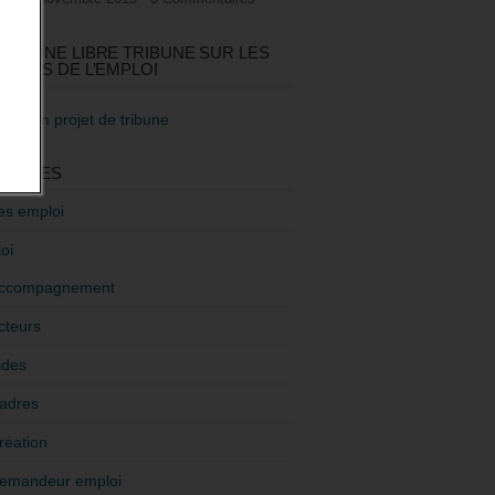
GEZ UNE LIBRE TRIBUNE SUR LES
TIQUES DE L’EMPLOI
re mon projet de tribune
GORIES
es emploi
oi
ccompagnement
cteurs
ides
adres
réation
emandeur emploi