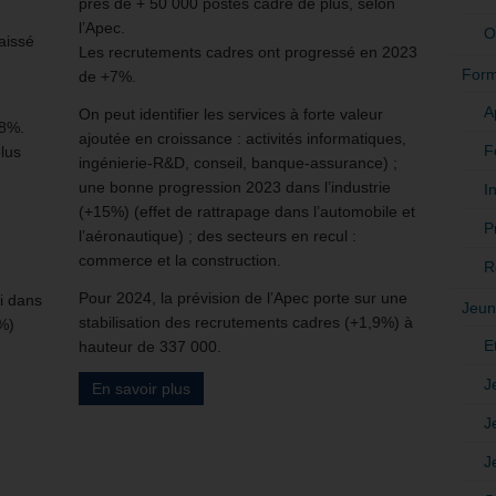
près de + 50 000 postes cadre de plus, selon
l’Apec.
O
aissé
Les recrutements cadres ont progressé en 2023
Form
de +7%.
A
On peut identifier les services à forte valeur
,8%.
ajoutée en croissance : activités informatiques,
F
lus
ingénierie-R&D, conseil, banque-assurance) ;
une bonne progression 2023 dans l’industrie
In
(+15%) (effet de rattrapage dans l’automobile et
P
l’aéronautique) ; des secteurs en recul :
commerce et la construction.
R
Pour 2024, la prévision de l’Apec porte sur une
li dans
Jeun
stabilisation des recrutements cadres (+1,9%) à
0%)
E
hauteur de 337 000.
J
En savoir plus
J
J