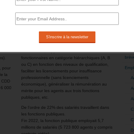
 de
Le ministre de la Fonction publique a lancé une
e, à
concertation avec les organisations syndicales
RÉDI
représentatives de la fonction publique autour
POLI
ux
d’une réforme de la fonction publique. Il devrait
présenter un projet de loi à la rentrée 2024.
>Décri
un
Il serait question de revoir les modes de
de
recrutement des personnels, titulaires et
CATÉ
ns ou
contractuels, supprimer la classification des
brèv
ns).
fonctionnaires en catégorie hiérarchiques (A, B
ou C) en fonction des niveaux de qualification,
Empl
, pour
faciliter les licenciements pour insuffisance
e la
professionnelle (sans licenciements
A
un CDD
économique), généraliser la rémunération au
 6 000
A
mérite pour les agents aux trois fonctions
publiques, etc.
A
De l’ordre de 22% des salariés travaillent dans
C
les fonctions publiques.
C
Fin 2022, la fonction publique employait 5,7
millions de salariés (5 723 800 agents y compris
D
contrats aidés).