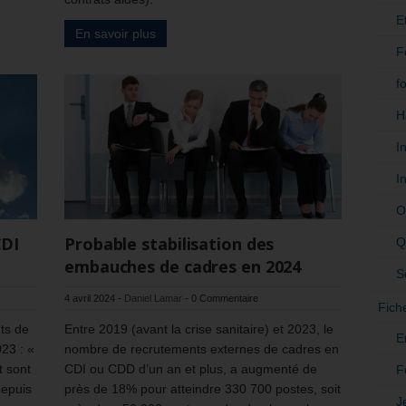
E
En savoir plus
F
f
H
I
I
O
CDI
Probable stabilisation des
Q
embauches de cadres en 2024
S
4 avril 2024
-
Daniel Lamar
-
0 Commentaire
Fich
ts de
Entre 2019 (avant la crise sanitaire) et 2023, le
E
23 : «
nombre de recrutements externes de cadres en
t sont
CDI ou CDD d’un an et plus, a augmenté de
F
depuis
près de 18% pour atteindre 330 700 postes, soit
J