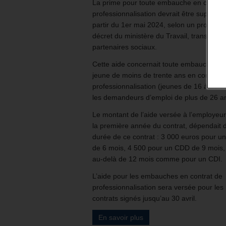
La prime pour toute embauche en contrat
professionnalisation devrait être supprimé
partir du 1er mai 2024, selon un projet de
décret du ministère du Travail, transmis a
partenaires sociaux.
Cette aide concernait toute embauche d’
jeune de moins de trente ans en contrat 
professionnalisation (jeunes de 16 à 25 a
les demandeurs d’emploi de plus de 26 a
Le montant de l’aide versée à l’employeur
la première année du contrat, dépendait d
durée de ce contrat : 3 000 euros pour 
de 6 mois, 4 500 pour un CDD de 9 mois,
au-delà de 12 mois comme pour un CDI.
L’aide pour les embauches en contrat de
professionnalisation sera versée pour les
contrats signés jusqu’au 30 avril.
En savoir plus