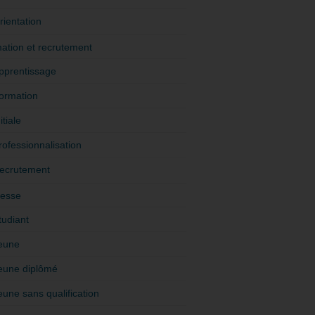
rientation
ation et recrutement
pprentissage
ormation
itiale
rofessionnalisation
ecrutement
esse
tudiant
eune
eune diplômé
eune sans qualification