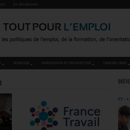
act
Se désabonner
T
JEUNESSE
ORIENTATION ET PROSPECTIVE
TRIBUNE LIBRE
BRÈVE
4
FT : 