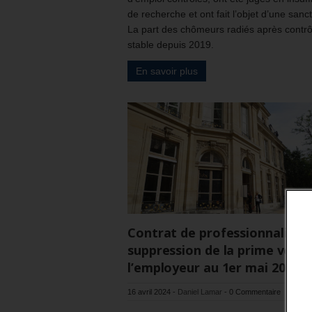
de recherche et ont fait l’objet d’une sanct
La part des chômeurs radiés après contrô
stable depuis 2019.
En savoir plus
Contrat de professionnalisati
suppression de la prime versé
l’employeur au 1er mai 2024
16 avril 2024
-
Daniel Lamar
-
0 Commentaire