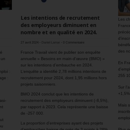
Les intentions de recrutement
Les ch
des employeurs diminuent en
France
nombre et en qualité en 2024.
précéd
d’insc
27 avril 2024
-
Daniel Lamar
-
0 Commentaire
bénéfi
des no
ré
France Travail vient de publier son enquête
 un
annuelle « Besoins en main-d’œuvre (BMO) »
En Fr
sur les intentions d’embauche en 2024.
d’empl
ploi :
L’enquête a identifié 2,78 millions intentions de
255 1
age :
recrutement pour 2024, dont 1,95 millions hors
projets saisonniers.
Sur l’
+1,5%
BMO 2024 conclut que les intentions de
asi-
recrutement des employeurs diminuent (-8,5%),
Mais s
nt
par rapport à 2023. Cela représente une baisse
inscri
de -257 000.
emploi
ut
La proportion d’entreprises ayant des projets
ou
d’embauches baisse de près de 3 points à 28%.
Plus g