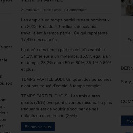
21 avril 2024
-
Daniel Lamar
-
0 Commentaire
Les emplois en temps partiel restent nombreux
en 2023. Près de 4,1 millions de salariés
travaillaient à temps partiel. Ce qui représente
17,4% des salariés.
ls sont
La durée des temps partiels est très variable :
24,2% inférieur à un mi-temps, 15,5% égal à un
ar le
mi-temps, 25,2% entre 50 et 80%, 35,1% à 80%
DERN
et plus.
00
TEMPS PARTIEL SUBI. Un quart des personnes
Sorry,
i, soit
n’ont pas trouvé d’emploi à temps complet.
TEMPS PARTIEL CHOISI. Les trois autres
sont
COMM
quarts (75%) évoquent diverses raisons. La plus
ont
fréquente est de vouloir s’occuper de ses
deur
enfants ou d’un proche (25%).
tion
Pop
rs
En savoir plus
fisance