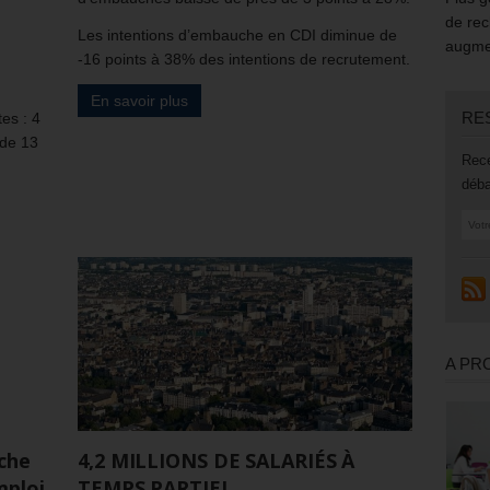
de rec
Les intentions d’embauche en CDI diminue de
augmen
-16 points à 38% des intentions de recrutement.
En savoir plus
RE
tes : 4
 de 13
Rece
déba
A PR
rche
4,2 MILLIONS DE SALARIÉS À
mploi
TEMPS PARTIEL