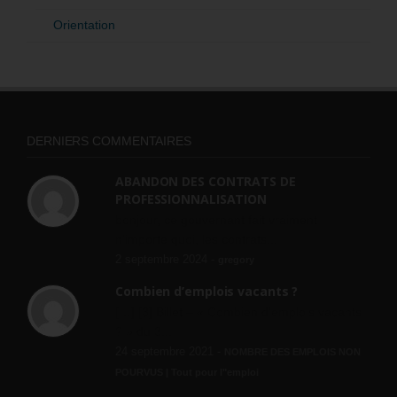
Orientation
DERNIERS COMMENTAIRES
ABANDON DES CONTRATS DE
PROFESSIONNALISATION
bonjour, ce gouvernant fait vraiment
n'importe quoi, les contrats...
2 septembre 2024 -
gregory
Combien d’emplois vacants ?
[…] [3] Billet – « Combien d’emplois vacants
? » du 3...
24 septembre 2021 -
NOMBRE DES EMPLOIS NON
POURVUS | Tout pour l"emploi