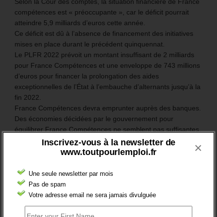
Selon la Cour des comptes, la situation financière de France
compétences est « préoccupante », car le déficit pourrait
atteindre 5,9 milliards d’euros cette année.
Ce déficit est dû à l’absence de financement des initiatives
mises en place durant le précédent quinquennat.
Le PLFR 2022 prévoit un montant insuffisant de 2 milliards
pour France Compétences et une enveloppe de 743 millions
d’euros pour financer la prolongation des aides
exceptionnelles de l’État à l’embauche d’alternants jusqu’à la
fin 2022.
France Compétences devra emprunter auprès des banques.
Des économies décidées par le gouvernement pour
équilibrer France Compétences ne semblent pas suffisantes.
Inscrivez-vous à la newsletter de
×
En savoir plus
www.toutpourlemploi.fr
Une seule newsletter par mois
1
2
Pas de spam
Votre adresse email ne sera jamais divulguée
BRÈVES EMPLOI