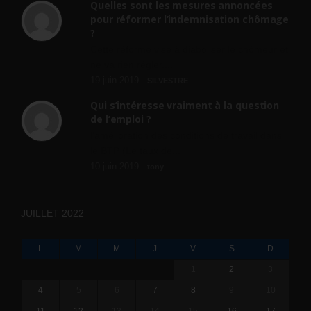
Quelles sont les mesures annoncées
pour réformer l’indemnisation chômage
?
Cette réforme vise à diaboliser le chômeur et
ne va rien régler....
19 juin 2019 -
SILVESTRE
Qui s’intéresse vraiment à la question
de l’emploi ?
l'amélioration des conditions de travail dans
le BTP (Le taux de...
10 juin 2019 -
tony
JUILLET 2022
L
M
M
J
V
S
D
1
2
3
4
5
6
7
8
9
10
11
12
13
14
15
16
17