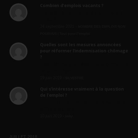
Combien d’emplois vacants ?
[…] [3] Billet – « Combien d’emplois vacants
? » du 3...
24 septembre 2021 -
NOMBRE DES EMPLOIS NON
POURVUS | Tout pour l"emploi
Quelles sont les mesures annoncées
pour réformer l’indemnisation chômage
?
Cette réforme vise à diaboliser le chômeur et
ne va rien régler....
19 juin 2019 -
SILVESTRE
Qui s’intéresse vraiment à la question
de l’emploi ?
l'amélioration des conditions de travail dans
le BTP (Le taux de...
10 juin 2019 -
tony
JUILLET 2018