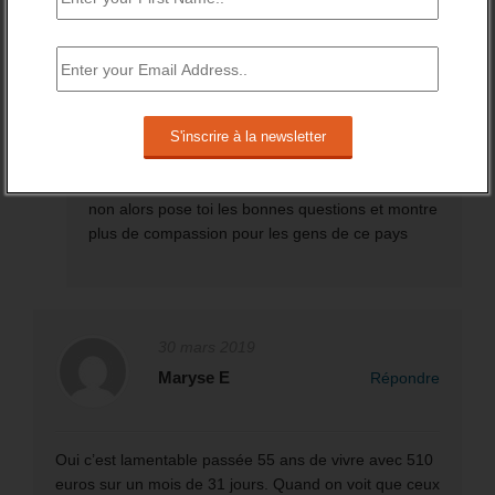
que la seule chose qui intéresse ceux qui ont le
pouvoir est de faire travailler le plus possible les
gens en les payant le plus bas possible …voir
presque autant qu un minimum vital …alors stop
ton égoïsme de dire que tu es pour qu on
supprime des minimas et demande toi si tu
accepterais de faire ton boulot pour 500€ de
moins …à moins d être menteur ta réponse sera
non alors pose toi les bonnes questions et montre
plus de compassion pour les gens de ce pays
30 mars 2019
Maryse E
Répondre
Oui c’est lamentable passée 55 ans de vivre avec 510
euros sur un mois de 31 jours. Quand on voit que ceux