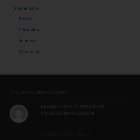
Tribune Libre
Emploi
Formation
Jeunesse
Orientation
DERNIERS COMMENTAIRES
ABANDON DES CONTRATS DE
PROFESSIONNALISATION
bonjour, ce gouvernant fait vraiment
n'importe quoi, les contrats...
2 septembre 2024 -
gregory