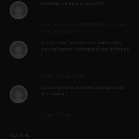
Combien d’emplois vacants ?
[…] [3] Billet – « Combien d’emplois vacants
? » du 3...
24 septembre 2021 -
NOMBRE DES EMPLOIS NON
POURVUS | Tout pour l"emploi
Quelles sont les mesures annoncées
pour réformer l’indemnisation chômage
?
Cette réforme vise à diaboliser le chômeur et
ne va rien régler....
19 juin 2019 -
SILVESTRE
Qui s’intéresse vraiment à la question
de l’emploi ?
l'amélioration des conditions de travail dans
le BTP (Le taux de...
10 juin 2019 -
tony
MAI 2024