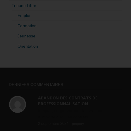
Tribune Libre
Emploi
Formation
Jeunesse
Orientation
DERNIERS COMMENTAIRES
ABANDON DES CONTRATS DE
PROFESSIONNALISATION
bonjour, ce gouvernant fait vraiment
n'importe quoi, les contrats...
2 septembre 2024 -
gregory