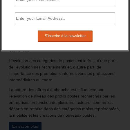
5 mai 2024
-
Daniel Lamar
-
0 Commentaire
La répartition des personnes en emploi, selon le groupe
socioprofessionnel a beaucoup évolué. Parmi les personnes
en emploi (salariés ou indépendants) en 2022, 46% étaient
des cadres ou des professions intermédiaires, 45% des
employées ou des ouvriers et 8% des agriculteurs
exploitants, des artisans, des commerçants et des chefs
d’entreprise.
L’évolution des catégories de postes est le fruit, d’une part,
de l’évolution des recrutements et, d’autre part, de
l’importance des promotions internes vers les professions
intermédiaires ou cadre.
La nature des offres d’embauche est influencée par
l’élévation de niveau des profils postes recherchés par les
entreprises en fonction de plusieurs facteurs, comme les
départs en retraite dans des catégories moins représentées,
la mobilité et les créations de nouveaux postes.
En savoir plus