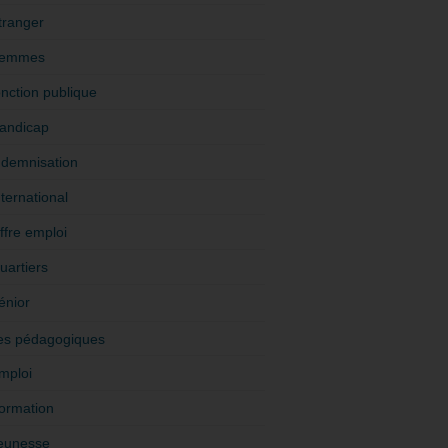
tranger
emmes
onction publique
andicap
ndemnisation
nternational
ffre emploi
uartiers
énior
es pédagogiques
mploi
ormation
eunesse