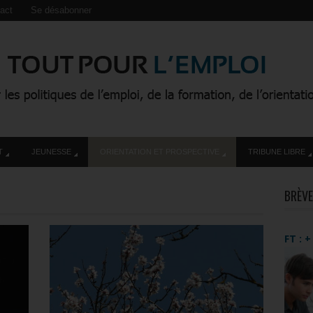
act
Se désabonner
T
JEUNESSE
ORIENTATION ET PROSPECTIVE
TRIBUNE LIBRE
BRÈVE
FT : 