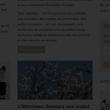
pour
et aux extensions d’activités d’autres.
de rec
 soit
augmen
Sont attendus : un changement des activités,
n
une évolution des modes de production, des
outils nouveaux… et, par conséquent, une
s de 51
RE
recherche de compétences nouvelles via la
f pour
formation initiale et professionnelle des jeunes
Rece
et des salariés en activité.
déba
En savoir plus
A PR
L’illettrisme demeure une réalité