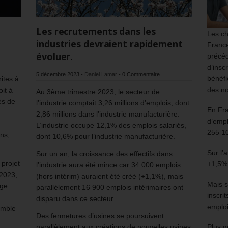
Les recrutements dans les
Les ch
industries devraient rapidement
France
évoluer.
précéd
d’insc
5 décembre 2023
-
Daniel Lamar
-
0 Commentaire
bénéfi
ites à
des no
oit à
Au 3ème trimestre 2023, le secteur de
ès de
l’industrie comptait 3,26 millions d’emplois, dont
En Fr
2,86 millions dans l’industrie manufacturière.
d’empl
L’industrie occupe 12,1% des emplois salariés,
255 1
ons,
dont 10,6% pour l’industrie manufacturière.
Sur l’
Sur un an, la croissance des effectifs dans
projet
+1,5%
l’industrie aura été mince car 34 000 emplois
 2023,
(hors intérim) auraient été créé (+1,1%), mais
Mais s
age
parallèlement 16 900 emplois intérimaires ont
inscri
disparu dans ce secteur.
emploi
emble
Des fermetures d’usines se poursuivent
parallèlement aux créations de nouvelles usines
Plus g