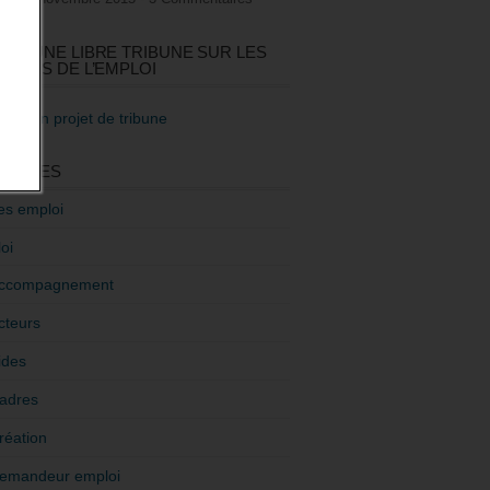
GEZ UNE LIBRE TRIBUNE SUR LES
TIQUES DE L’EMPLOI
re mon projet de tribune
GORIES
es emploi
oi
ccompagnement
cteurs
ides
adres
réation
emandeur emploi