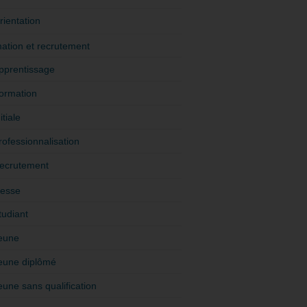
rientation
ation et recrutement
pprentissage
ormation
itiale
rofessionnalisation
ecrutement
esse
tudiant
eune
eune diplômé
eune sans qualification