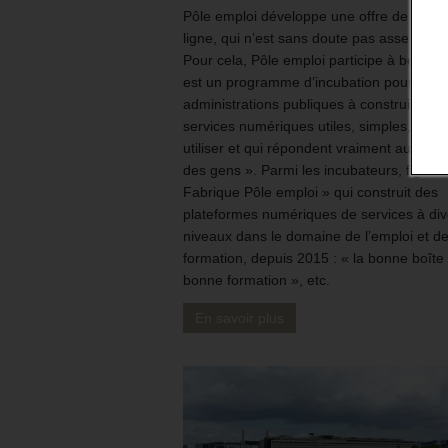
Pôle emploi développe une offre de servi
ligne, qui n’est sans doute pas assez con
Pour cela, Pôle emploi participe à beta.go
est un programme d’incubation pour aider
administrations publiques à construire de
services numériques utiles, simples, facil
utiliser et qui répondent vraiment aux bes
des gens ». Parmi les incubateurs, figure
Fabrique Pôle emploi » qui construit des
plateformes numériques de services à div
niveaux dans le domaine de l’emploi et de
formation, depuis 2015 : « la bonne boîte 
bonne formation », etc.
En savoir plus