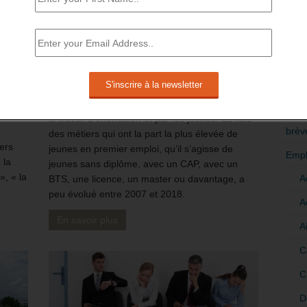
14 novembre 2021
-
Daniel Lamar
-
0 Commentaire
ces en
nue.
La nature des métiers qui emploient le plus de
RÉDI
uv qui
POLI
jeunes à la sortie de leurs études initiales
 « les
différent beaucoup, selon le niveau de diplôme,
s
selon une étude de la Dares. Le rapport entre
>Décri
es à
formation initiale et métiers occupés n’est
oins
probablement pas assez connue pour alimenter
CATÉ
 « La
le travail d’orientation et par les jeunes. La liste
brèv
des métiers qui ont la part la plus élevée de
ers
jeunes en premier emploi, qu’il s’agisse de
Empl
 la
jeunes sans diplôme, avec un CAP, avec un
», « la
A
BTS, une licence, un master ou davantage, a
peu évolué entre 2007 et 2018.
A
En savoir plus
A
C
C
D