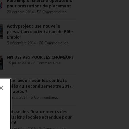
Pôle Emploi cherche opérateurs
pour prestations de placement
23 octobre 2014 -
52 Commentaires
Activ’projet : une nouvelle
prestation d’orientation de Pôle
Emploi
5 décembre 2014 -
26 Commentaires
FIN DES ASS POUR LES CHÔMEURS
15 juillet 2018 -
8 Commentaires
Quel avenir pour les contrats
aidés au second semestre 2017,
×
et après ?
22 mai 2017 -
5 Commentaires
Baisse des financements des
missions locales attendue pour
2016.
3 novembre 2015 -
3 Commentaires