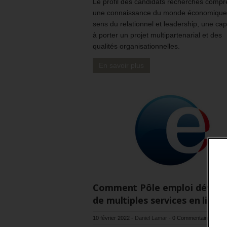
Le profil des candidats recherchés comp
une connaissance du monde économique
sens du relationnel et leadership, une cap
à porter un projet multipartenarial et des
qualités organisationnelles.
En savoir plus
Comment Pôle emploi dévelo
de multiples services en ligne
10 février 2022
-
Daniel Lamar
-
0 Commentaire