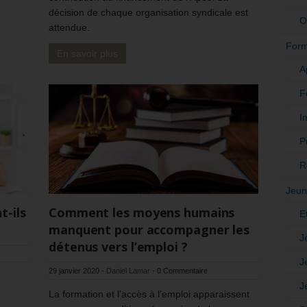
décision de chaque organisation syndicale est
O
attendue.
Form
En savoir plus
A
F
In
P
R
Jeun
t-ils
Comment les moyens humains
E
manquent pour accompagner les
J
détenus vers l’emploi ?
J
29 janvier 2020
-
Daniel Lamar
-
0 Commentaire
J
La formation et l’accès à l’emploi apparaissent