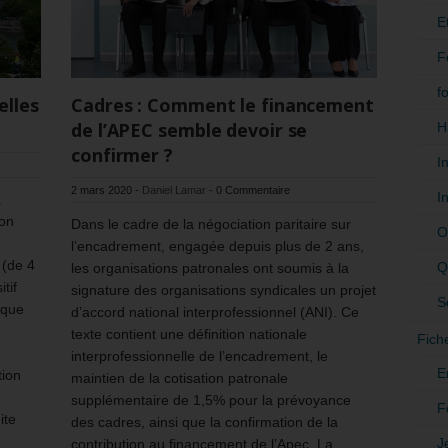
E
F
f
elles
Cadres : Comment le financement
de l’APEC semble devoir se
H
confirmer ?
I
2 mars 2020
-
Daniel Lamar
-
0 Commentaire
I
a
ion
Dans le cadre de la négociation paritaire sur
O
l’encadrement, engagée depuis plus de 2 ans,
 (de 4
Q
les organisations patronales ont soumis à la
tif
signature des organisations syndicales un projet
S
 que
d’accord national interprofessionnel (ANI). Ce
texte contient une définition nationale
Fich
interprofessionnelle de l’encadrement, le
E
tion
maintien de la cotisation patronale
supplémentaire de 1,5% pour la prévoyance
F
ite
des cadres, ainsi que la confirmation de la
J
contribution au financement de l’Apec. La