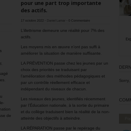
pour une part trop importante
des actifs.
17 octobre 2022
-
Daniel Lamar
-
0 Commentaire
L’illettrisme demeure une réalité pour 7% des
actifs.
Les moyens mis en œuvre n’ont pas suffi à
s
améliorer la situation de manière suffisante.
LA PRÉVENTION passe chez les jeunes par un
t.
DERN
choix des priorités se traduisant par
sagé
l’amélioration des méthodes pédagogiques et
es.
Sorry,
par un contrôle réellement efficace et
indépendant du niveaux de chacun.
du
Les niveaux des jeunes, identifiés récemment
COMM
le-
par l’Éducation nationale, à la sortie du primaire
mation
et du collège traduisent bien la réalité de la non-
isse de
atteinte des objectifs à atteindre.
Pop
LA RÉPARATION passe par le repérage du