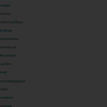
tranger
emmes
onction publique
andicap
ndemnisation
nternational
ffre emploi
uartiers
énior
es pédagogiques
mploi
ormation
eunesse