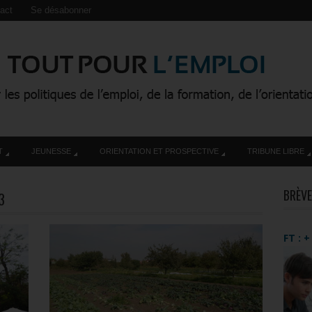
act
Se désabonner
T
JEUNESSE
ORIENTATION ET PROSPECTIVE
TRIBUNE LIBRE
BRÈVE
3
FT : 