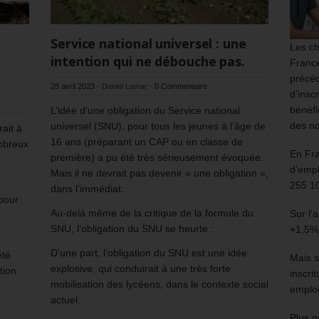
Service national universel : une
Les ch
intention qui ne débouche pas.
France
précéd
28 avril 2023
-
Daniel Lamar
-
0 Commentaire
d’insc
bénéfi
L’idée d’une obligation du Service national
des no
universel (SNU), pour tous les jeunes à l’âge de
rait à
16 ans (préparant un CAP ou en classe de
ombreux
En Fr
première) a pu été très sérieusement évoquée.
d’empl
Mais il ne devrait pas devenir « une obligation »,
255 1
dans l’immédiat.
 pour
Au-delà même de la critique de la formule du
Sur l’
SNU, l’obligation du SNU se heurte :
+1,5%
D’une part, l’obligation du SNU est une idée
été
Mais s
explosive, qui conduirait à une très forte
tion
inscri
mobilisation des lycéens, dans le contexte social
emploi
actuel.
Plus g