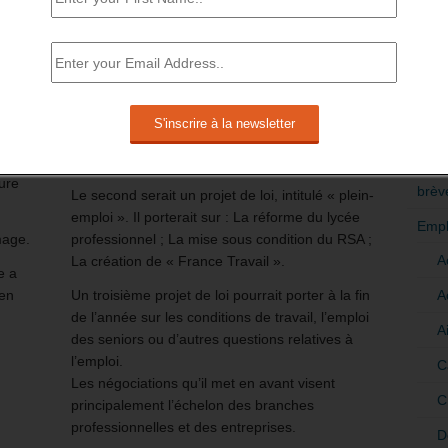
don de
travail, l’emploi et la formation. Rien de nouveau
 avril
n’apparait par rapport aux projets de réforme
RÉDI
i du 21
déjà annoncées.
POLI
Un projet de loi sur le partage de la valeur
>Décri
avail
devrait généraliser des dispositifs
 une
d’intéressement ou de participation dans les
CATÉ
sumé
entreprises au bénéfice de leurs salariés.
ture
brèv
Le second serait un projet de loi, intitulé « plein-
emploi ». Il porterait sur : La réforme du lycée
Empl
mage.
professionnel ; La mise sous condition du RSA ;
A
La création de « France Travail ».
e a
A
 en
Un troisième projet de loi pourrait porter à la fin
de l’année sur les conditions de travail, l’emploi
A
des seniors ou d’autres questions relatives à
l’emploi.
C
Les négociations qu’il met en avant visent
C
principalement l’échelon des branches
professionnelles et des entreprises.
D