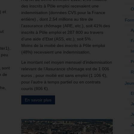
des inscrits à Pôle emploi recevaient une
O
) et
indemnisation (données CVS pour la France
entière) , dont 2,54 millions au titre de
Form
l’assurance chômage (ARE, etc.), soit 41% des
A
ut
inscrits à Pôle emploi et 287 800 au travers
d’une aide d’Etat (ASS, etc.), soit 5% .
F
Moins de la moitié des inscrits à Pôle emploi
ter1),
In
(48%) recevaient une indemnisation.
n peu
P
Le montant net moyen mensuel d’indemnisation
, sont
relevant de l’Assurance chômage est de 1 006
R
n de
euros ; pour moitié est sans emploi (1 106 €),
pour l’autre à temps partiel ou en contrats
Jeun
che,
courts (806 €).
E
En savoir plus
J
J
J