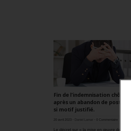
Fin de l’indemnisation chôma
après un abandon de poste, s
si motif justifié.
20 avril 2023
-
Daniel Lamar
-
0 Commentaire
Le décret sur « la mise en œuvre de la