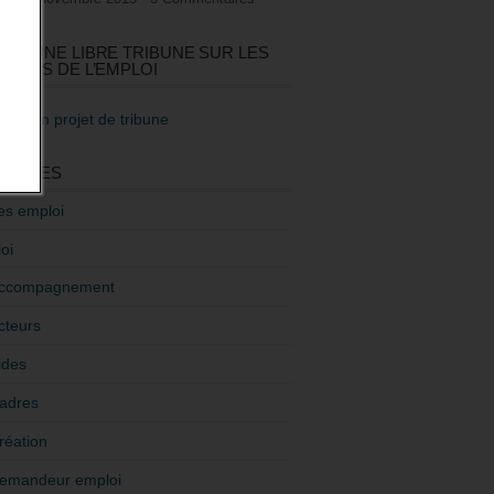
GEZ UNE LIBRE TRIBUNE SUR LES
TIQUES DE L’EMPLOI
re mon projet de tribune
GORIES
es emploi
oi
ccompagnement
cteurs
ides
adres
réation
emandeur emploi