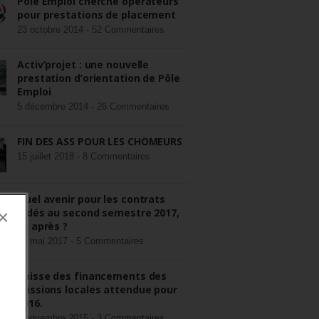
Pôle Emploi cherche opérateurs
pour prestations de placement
23 octobre 2014 -
52 Commentaires
Activ’projet : une nouvelle
prestation d’orientation de Pôle
Emploi
5 décembre 2014 -
26 Commentaires
FIN DES ASS POUR LES CHÔMEURS
15 juillet 2018 -
8 Commentaires
Quel avenir pour les contrats
aidés au second semestre 2017,
×
et après ?
22 mai 2017 -
5 Commentaires
Baisse des financements des
missions locales attendue pour
2016.
3 novembre 2015 -
3 Commentaires