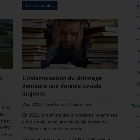
En savoir plus
E
F
f
H
I
I
O
N
L’indemnisation du chômage
Q
demeure une donnée sociale
majeure.
S
13 avril 2023
-
Daniel Lamar
-
0 Commentaire
Fich
, 4 ou
leur
En 2022, le nombre des allocataires indemnises
E
 s’est
a été stable, avec une très faible baisse de
F
l’APEC
-0,6% sur une année courante.
s début
J
A la fin du 3ème trimestre 2022, 2,96 millions