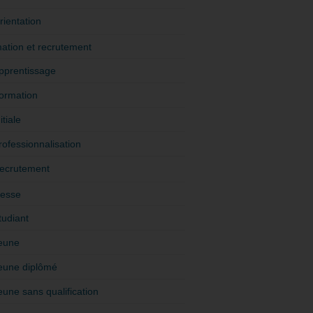
rientation
ation et recrutement
pprentissage
ormation
itiale
rofessionnalisation
ecrutement
esse
tudiant
eune
eune diplômé
eune sans qualification