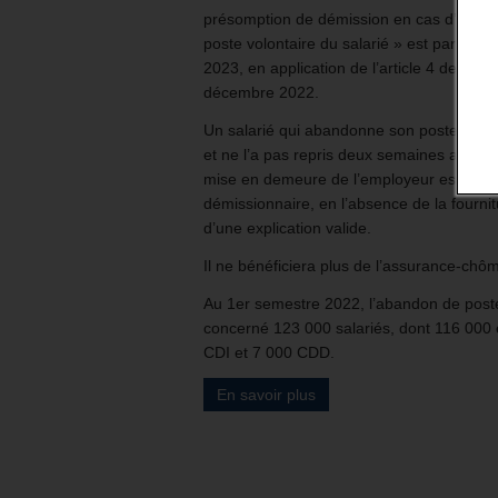
présomption de démission en cas d’aban
poste volontaire du salarié » est paru le 17
2023, en application de l’article 4 de la lo
décembre 2022.
Un salarié qui abandonne son poste de tr
et ne l’a pas repris deux semaines après
mise en demeure de l’employeur est pré
démissionnaire, en l’absence de la fourni
d’une explication valide.
Il ne bénéficiera plus de l’assurance-chô
Au 1er semestre 2022, l’abandon de post
concerné 123 000 salariés, dont 116 000
CDI et 7 000 CDD.
En savoir plus