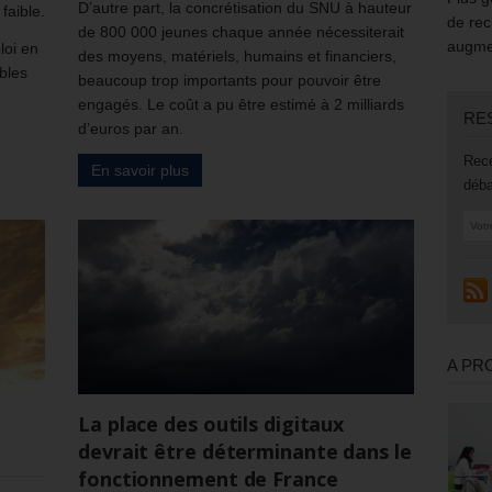
D’autre part, la concrétisation du SNU à hauteur
faible.
de rec
de 800 000 jeunes chaque année nécessiterait
augmen
loi en
des moyens, matériels, humains et financiers,
bles
beaucoup trop importants pour pouvoir être
engagés. Le coût a pu être estimé à 2 milliards
RE
d’euros par an.
Rece
En savoir plus
déba
A PR
La place des outils digitaux
devrait être déterminante dans le
fonctionnement de France