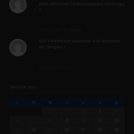
pour réformer l’indemnisation chômage
?
Cette réforme vise à diaboliser le chômeur et
ne va rien régler....
19 juin 2019 -
SILVESTRE
Qui s’intéresse vraiment à la question
de l’emploi ?
l'amélioration des conditions de travail dans
le BTP (Le taux de...
10 juin 2019 -
tony
JANVIER 2020
L
M
M
J
V
S
D
1
2
3
4
5
6
7
8
9
10
11
12
13
14
15
16
17
18
19