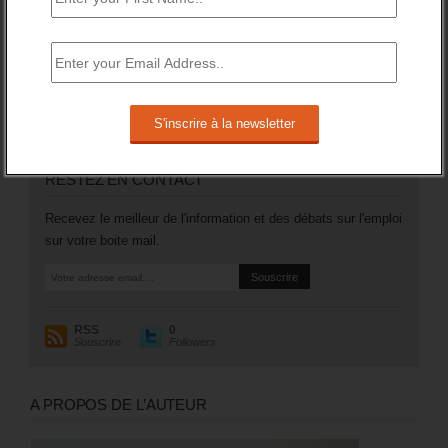
emploi et tenus de rechercher un emploi) a augmenté de
106 200 (soit +3,5%).
Plus généralement, le nombre des inscrits tenus de
rechercher un emploi (A, B ou C) aura augmenté de 97 200
sur un an (soit +1,8%).
RESTEZ EN CONTACT
Recevez le meilleur de l'information et des débats sur l'emploi
sur votre boite mail.
RSS
0
Souscrire
Followers
A PROPOS DE L’AUTEUR