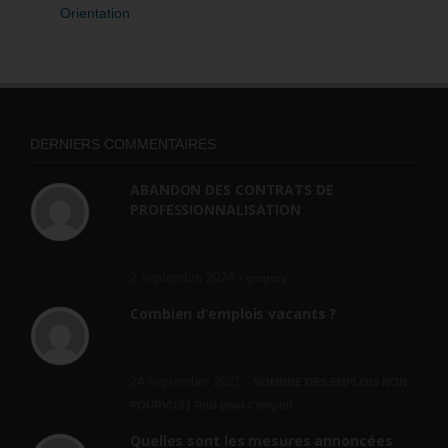
Orientation
DERNIERS COMMENTAIRES
ABANDON DES CONTRATS DE
PROFESSIONNALISATION
bonjour, ce gouvernant fait vraiment
n'importe quoi, les contrats...
2 septembre 2024 -
gregory
Combien d’emplois vacants ?
[…] [3] Billet – « Combien d’emplois vacants
? » du 3...
24 septembre 2021 -
NOMBRE DES EMPLOIS NON
POURVUS | Tout pour l"emploi
Quelles sont les mesures annoncées