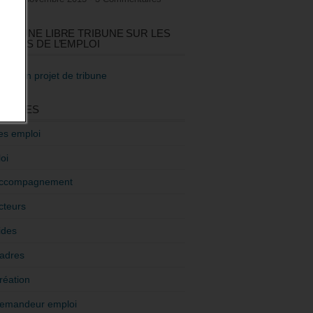
GEZ UNE LIBRE TRIBUNE SUR LES
TIQUES DE L’EMPLOI
re mon projet de tribune
GORIES
es emploi
oi
ccompagnement
cteurs
ides
adres
réation
emandeur emploi