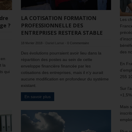
dre
LA COTISATION FORMATION
Les ch
ge ?
PROFESSIONNELLE DES
France
ENTREPRISES RESTERA STABLE
précéd
d’insc
18 février 2018
-
Daniel Lamar
-
0 Commentaire
bénéfi
des no
Des évolutions pourraient avoir lieu dans la
 en
répartition des postes au sein de cette
En Fr
t la
enveloppe financière financée par les
d’empl
ts qui
cotisations des entreprises, mais il n’y aurait
255 1
aucune modification en profondeur du système
existant.
Sur l’
+1,5%
En savoir plus
Mais s
inscri
emploi
Plus g