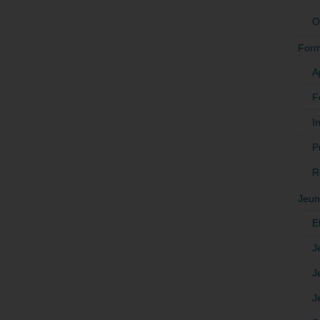
O
Form
A
F
In
P
R
Jeun
E
J
J
J