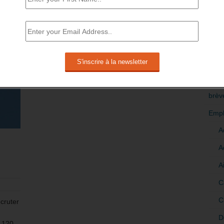
En savoir plus
RÉDI
POLI
>Décri
CATÉ
brèv
Empl
A
A
A
C
C
cruter
D
e 120