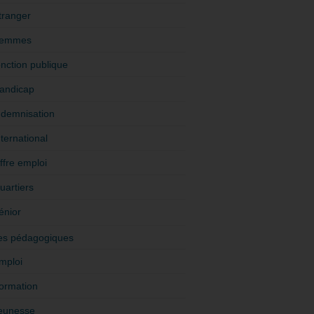
tranger
emmes
onction publique
andicap
ndemnisation
nternational
ffre emploi
uartiers
énior
es pédagogiques
mploi
ormation
eunesse