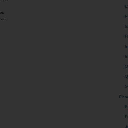
E
les
F
voir.
f
H
I
I
O
Q
S
Fich
E
F
J