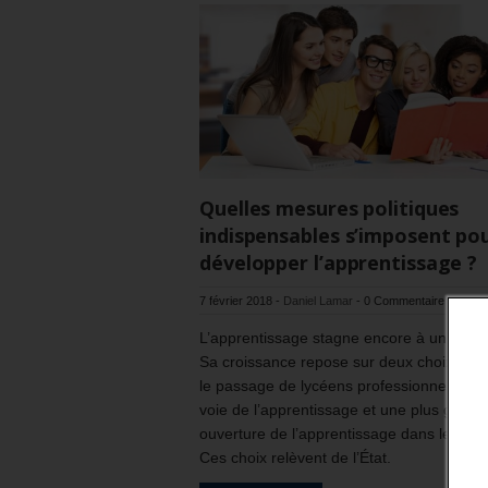
Quelles mesures politiques
indispensables s’imposent po
développer l’apprentissage ?
7 février 2018
-
Daniel Lamar
-
0 Commentaire
L’apprentissage stagne encore à un nivea
Sa croissance repose sur deux choix polit
le passage de lycéens professionnels par 
voie de l’apprentissage et une plus grand
ouverture de l’apprentissage dans le supé
Ces choix relèvent de l’État.