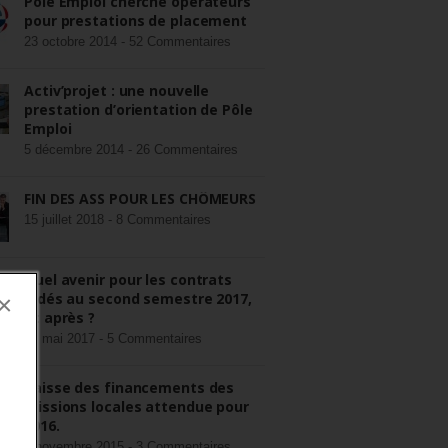
Pôle Emploi cherche opérateurs
pour prestations de placement
23 octobre 2014 -
52 Commentaires
Activ’projet : une nouvelle
prestation d’orientation de Pôle
Emploi
5 décembre 2014 -
26 Commentaires
FIN DES ASS POUR LES CHÔMEURS
15 juillet 2018 -
8 Commentaires
Quel avenir pour les contrats
aidés au second semestre 2017,
×
et après ?
22 mai 2017 -
5 Commentaires
Baisse des financements des
missions locales attendue pour
2016.
3 novembre 2015 -
3 Commentaires