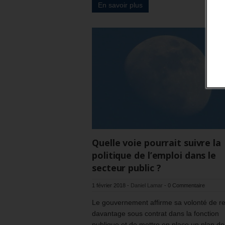
En savoir plus
Quelle voie pourrait suivre la
politique de l’emploi dans le
secteur public ?
1 février 2018
-
Daniel Lamar
-
0 Commentaire
Le gouvernement affirme sa volonté de re
davantage sous contrat dans la fonction
publique et de mettre en place un plan d