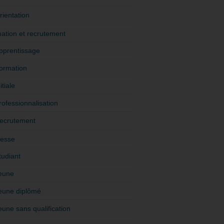
rientation
ation et recrutement
pprentissage
ormation
itiale
rofessionnalisation
ecrutement
esse
tudiant
eune
eune diplômé
eune sans qualification