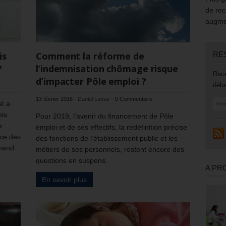
de rec
augmen
RE
is
Comment la réforme de
?
l’indemnisation chômage risque
Rece
d’impacter Pôle emploi ?
déba
13 février 2018
-
Daniel Lamar
-
0 Commentaire
vé a
is.
Pour 2019, l’avenir du financement de Pôle
 :
emploi et de ses effectifs, la redéfinition précise
nce des
des fonctions de l’établissement public et les
chand
métiers de ses personnels, restent encore des
questions en suspens.
A PR
En savoir plus