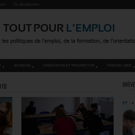
act
Se désabonner
T
JEUNESSE
ORIENTATION ET PROSPECTIVE
TRIBUNE LIBRE
BRÈVE
018
FT : 