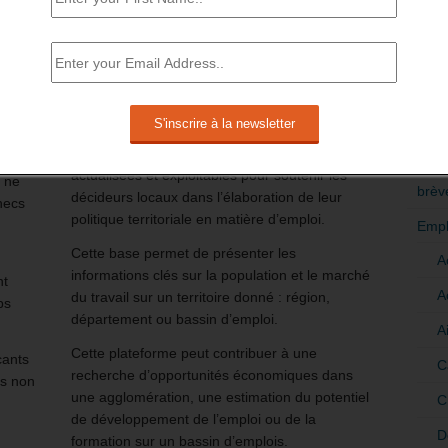
locale du marché de l’emploi.
uls 6%
17 septembre 2022
-
Daniel Lamar
-
0 Commentaire
RÉDI
ute de
POLI
is.
Data emploi est destinée aux décideurs locaux
et aux acteurs de l’emploi, de l’insertion et de la
es
>Décri
formation sur le marché du travail.
crues.
Cette plateforme concentre des données
CATÉ
actualisées et exploitables pour soutenir les
s ne
brèv
décideurs locaux dans l’élaboration de leur
hecs
politique territoriale en matière d’emploi.
Empl
Cette base permet de présenter les
A
informations clés sur la population et le marché
nt
A
du travail sur un territoire donné : région,
ps
département ou bassin d’emploi.
A
Cette plateforme peut contribuer à une
cants
C
recherche d’opportunités économiques dans
is non
une agglomération, une estimation du potentiel
C
de développement de l’emploi ou de la
D
formation sur un bassin d’emplois.