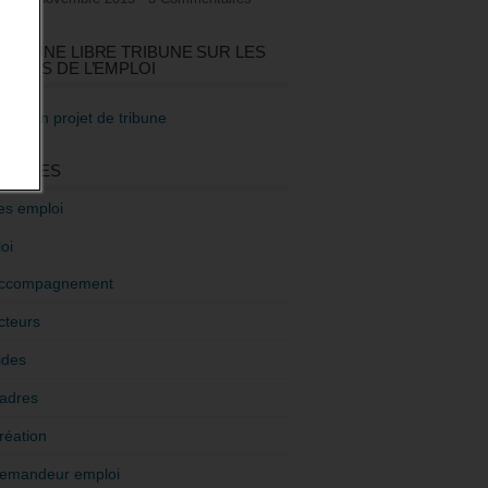
GEZ UNE LIBRE TRIBUNE SUR LES
TIQUES DE L’EMPLOI
re mon projet de tribune
GORIES
es emploi
oi
ccompagnement
cteurs
ides
adres
réation
emandeur emploi