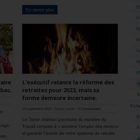
E
En savoir plus
F
f
H
I
I
O
taire
L’exécutif relance la réforme des
Q
-bac.
retraites pour 2023, mais sa
S
forme demeure incertaine.
Fich
14 septembre 2022
-
Daniel Lamar
-
0 Commentaire
un
E
Le 7ème chantier prioritaire du ministre du
ssage.
Travail consiste à « soutenir l’emploi des seniors
F
et garantir l’avenir de notre système de retraite
fres
J
».