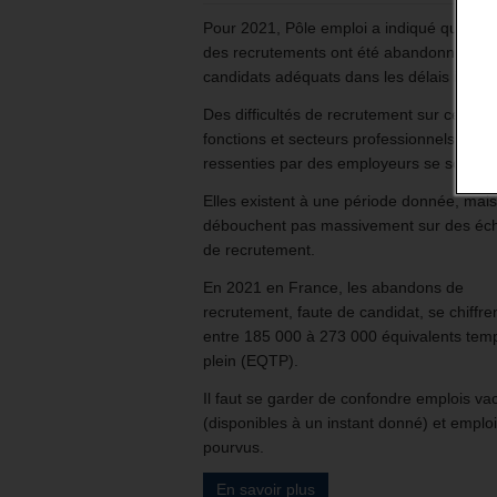
Pour 2021, Pôle emploi a indiqué que se
des recrutements ont été abandonnés, fa
candidats adéquats dans les délais impart
Des difficultés de recrutement sur certain
fonctions et secteurs professionnels sont
ressenties par des employeurs se sont ac
Elles existent à une période donnée, mai
débouchent pas massivement sur des éc
de recrutement.
En 2021 en France, les abandons de
recrutement, faute de candidat, se chiffre
entre 185 000 à 273 000 équivalents tem
plein (EQTP).
Il faut se garder de confondre emplois va
(disponibles à un instant donné) et emplo
pourvus.
En savoir plus