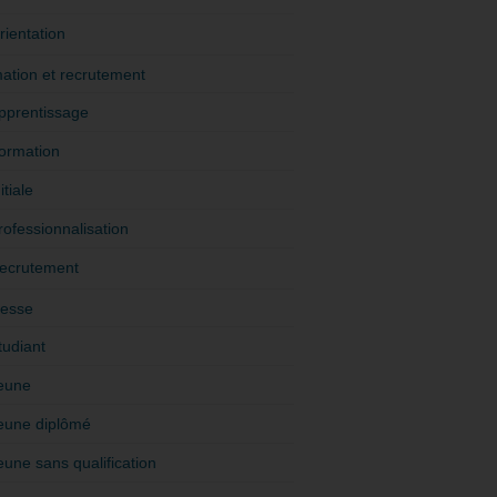
rientation
ation et recrutement
pprentissage
ormation
itiale
rofessionnalisation
ecrutement
esse
tudiant
eune
eune diplômé
eune sans qualification