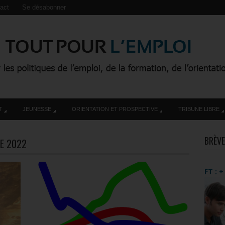
act
Se désabonner
T
JEUNESSE
ORIENTATION ET PROSPECTIVE
TRIBUNE LIBRE
BRÈVE
E 2022
FT : 