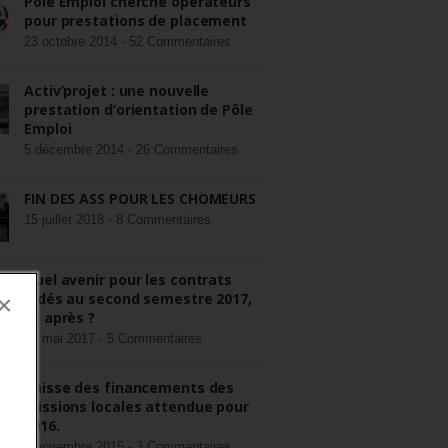
Pôle Emploi cherche opérateurs
pour prestations de placement
23 octobre 2014 -
52 Commentaires
Activ’projet : une nouvelle
prestation d’orientation de Pôle
Emploi
5 décembre 2014 -
26 Commentaires
FIN DES ASS POUR LES CHÔMEURS
15 juillet 2018 -
8 Commentaires
Quel avenir pour les contrats
aidés au second semestre 2017,
×
et après ?
22 mai 2017 -
5 Commentaires
Baisse des financements des
missions locales attendue pour
2016.
3 novembre 2015 -
3 Commentaires