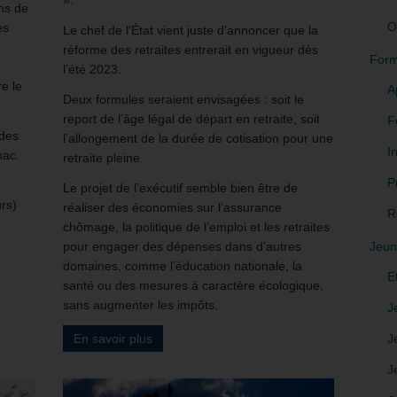
ns de
O
es
Le chef de l’État vient juste d’annoncer que la
réforme des retraites entrerait en vigueur dès
Form
l’été 2023.
re le
A
Deux formules seraient envisagées : soit le
report de l’âge légal de départ en retraite, soit
F
 des
l’allongement de la durée de cotisation pour une
In
bac.
retraite pleine.
P
Le projet de l’exécutif semble bien être de
rs)
réaliser des économies sur l’assurance
R
chômage, la politique de l’emploi et les retraites
Jeun
pour engager des dépenses dans d’autres
domaines, comme l’éducation nationale, la
E
santé ou des mesures à caractère écologique,
sans augmenter les impôts.
J
J
En savoir plus
J