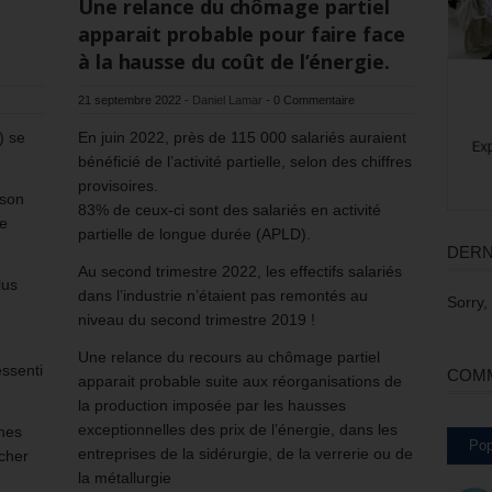
Une relance du chômage partiel
apparait probable pour faire face
à la hausse du coût de l’énergie.
21 septembre 2022
-
Daniel Lamar
-
0 Commentaire
) se
En juin 2022, près de 115 000 salariés auraient
bénéficié de l’activité partielle, selon des chiffres
provisoires.
 son
83% de ceux-ci sont des salariés en activité
le
partielle de longue durée (APLD).
DERN
Au second trimestre 2022, les effectifs salariés
lus
dans l’industrie n’étaient pas remontés au
Sorry,
niveau du second trimestre 2019 !
Une relance du recours au chômage partiel
ssenti
COMM
apparait probable suite aux réorganisations de
la production imposée par les hausses
exceptionnelles des prix de l’énergie, dans les
ines
Pop
entreprises de la sidérurgie, de la verrerie ou de
cher
la métallurgie