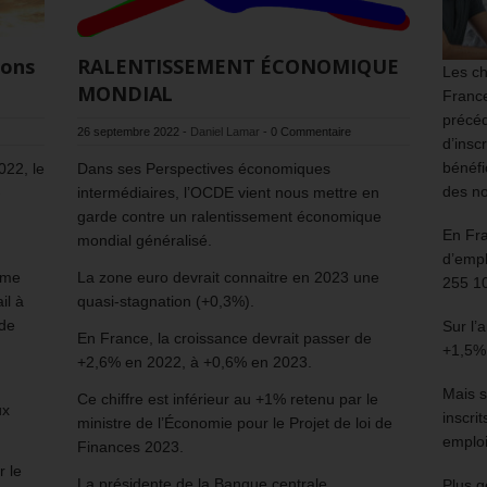
ions
RALENTISSEMENT ÉCONOMIQUE
Les ch
MONDIAL
France
précéd
26 septembre 2022
-
Daniel Lamar
-
0 Commentaire
d’insc
bénéfi
022, le
Dans ses Perspectives économiques
des no
-
intermédiaires, l’OCDE vient nous mettre en
garde contre un ralentissement économique
En Fr
mondial généralisé.
d’empl
mme
La zone euro devrait connaitre en 2023 une
255 1
il à
quasi-stagnation (+0,3%).
 de
Sur l’
En France, la croissance devrait passer de
+1,5%
+2,6% en 2022, à +0,6% en 2023.
Mais s
Ce chiffre est inférieur au +1% retenu par le
ux
inscri
ministre de l’Économie pour le Projet de loi de
emploi
Finances 2023.
r le
La présidente de la Banque centrale
Plus g