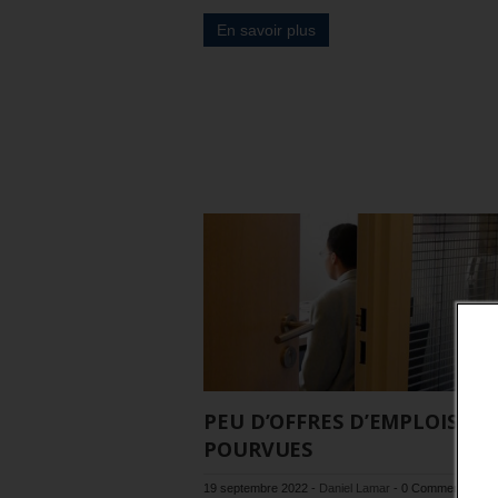
En savoir plus
PEU D’OFFRES D’EMPLOIS N
POURVUES
19 septembre 2022
-
Daniel Lamar
-
0 Commentaire