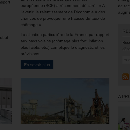
nsport
européenne (BCE) a récemment déclaré : « A
de rec
l’avenir, le ralentissement de l’économie a des
augmen
chances de provoquer une hausse du taux de
chômage »
RE
La situation particulière de la France par rapport
début
aux pays voisins (chômage plus fort, inflation
Rece
plus faible, etc.) complique le diagnostic et les
déba
prévisions.
En savoir plus
A PR