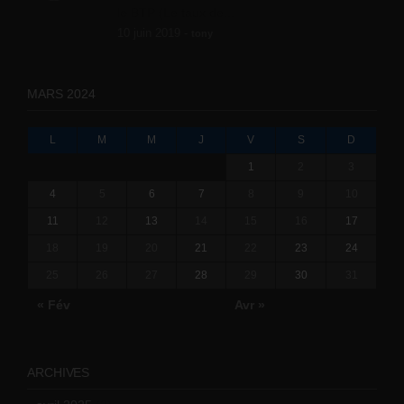
le BTP (Le taux de...
10 juin 2019 -
tony
MARS 2024
L
M
M
J
V
S
D
1
2
3
4
5
6
7
8
9
10
11
12
13
14
15
16
17
18
19
20
21
22
23
24
25
26
27
28
29
30
31
« Fév
Avr »
ARCHIVES