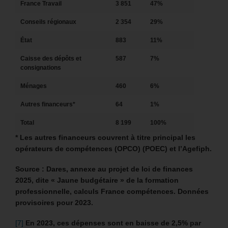
France Travail
3 851
47%
Conseils régionaux
2 354
29%
État
883
11%
Caisse des dépôts et
587
7%
consignations
Ménages
460
6%
Autres financeurs*
64
1%
Total
8 199
100%
* Les autres financeurs couvrent à titre principal les
opérateurs de compétences (OPCO) (POEC) et l’Agefiph.
Source : Dares, annexe au projet de loi de finances
2025, dite « Jaune budgétaire » de la formation
professionnelle, calculs France compétences. Données
provisoires pour 2023.
[7]
En 2023, ces dépenses sont en baisse de 2,5% par