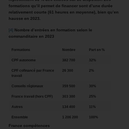
formations qu’il permet de financer sont d’une durée
relativement courte (61 heures en moyenne), bien qu’en
hausse en 2023.
[4]
Nombre d’entrées en formation selon le
commanditaire en 2023
Formations
Nombre
Part en %
CPF autonome
382 700
32%
CPF cofinancé par France
26 300
2%
travail
Conseils régionaux
359 500
30%
France travail (hors CPF)
303 300
25%
Autres
134 400
11%
Ensemble
1 206 200
100%
France compétences