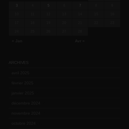
3
4
5
6
7
8
9
10
11
12
13
14
15
16
17
18
19
20
21
22
23
24
25
26
27
28
« Jan
Avr »
ARCHIVES
avril 2025
(2)
février 2025
(3)
janvier 2025
(6)
décembre 2024
(4)
novembre 2024
(7)
octobre 2024
(10)