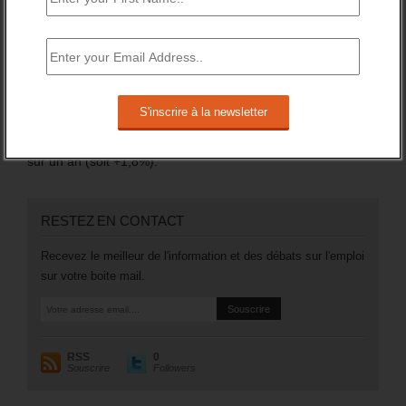
Sur l’année 2024, il a globalement augmenté de +1,5%.
Mais surtout, en catégorie A, le nombre des inscrits (sans
emploi et tenus de rechercher un emploi) a augmenté de
106 200 (soit +3,5%).
Plus généralement, le nombre des inscrits tenus de
rechercher un emploi (A, B ou C) aura augmenté de 97 200
sur un an (soit +1,8%).
RESTEZ EN CONTACT
Recevez le meilleur de l'information et des débats sur l'emploi
sur votre boite mail.
RSS
0
Souscrire
Followers