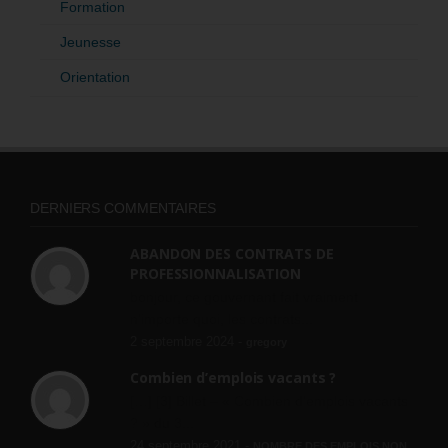
Formation
Jeunesse
Orientation
DERNIERS COMMENTAIRES
ABANDON DES CONTRATS DE
PROFESSIONNALISATION
bonjour, ce gouvernant fait vraiment
n'importe quoi, les contrats...
2 septembre 2024 -
gregory
Combien d’emplois vacants ?
[…] [3] Billet – « Combien d’emplois vacants
? » du 3...
24 septembre 2021 -
NOMBRE DES EMPLOIS NON