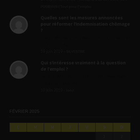
POURVUS | Tout pour l"emploi
Quelles sont les mesures annoncées
pour réformer l’indemnisation chômage
?
Cette réforme vise à diaboliser le chômeur et
ne va rien régler....
19 juin 2019 -
SILVESTRE
Qui s’intéresse vraiment à la question
de l’emploi ?
l'amélioration des conditions de travail dans
le BTP (Le taux de...
10 juin 2019 -
tony
FÉVRIER 2025
L
M
M
J
V
S
D
1
2