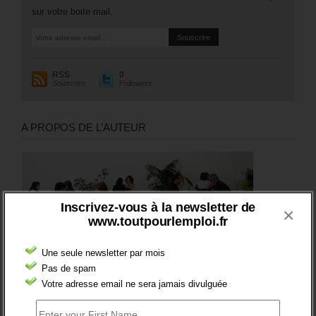
sur votre boite mail.
RSS
0
Souscrire
Followers
A PROPOS DE L’AUTEUR
Inscrivez-vous à la newsletter de
×
www.toutpourlemploi.fr
Une seule newsletter par mois
Pas de spam
Votre adresse email ne sera jamais divulguée