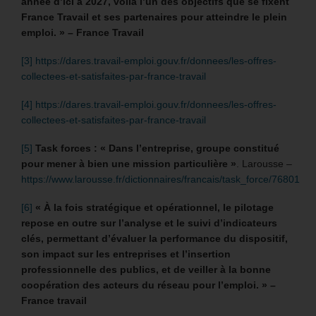
année d’ici à 2027, voilà l’un des objectifs que se fixent
France Travail et ses partenaires pour atteindre le plein
emploi. » – France Travail
[3]
https://dares.travail-emploi.gouv.fr/donnees/les-offres-
collectees-et-satisfaites-par-france-travail
[4]
https://dares.travail-emploi.gouv.fr/donnees/les-offres-
collectees-et-satisfaites-par-france-travail
[5]
Task forces : « Dans l’entreprise, groupe constitué
pour mener à bien une mission particulière »
. Larousse –
https://www.larousse.fr/dictionnaires/francais/task_force/76801
[6]
« À la fois stratégique et opérationnel, le pilotage
repose en outre sur l’analyse et le suivi d’indicateurs
clés, permettant d’évaluer la performance du dispositif,
son impact sur les entreprises et l’insertion
professionnelle des publics, et de veiller à la bonne
coopération des acteurs du réseau pour l’emploi. » –
France travail