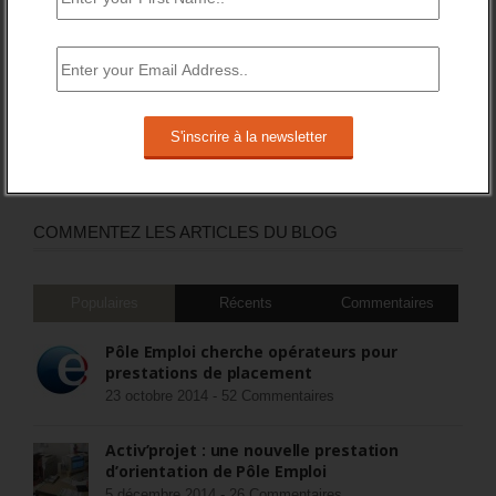
DERNIERS TWEETS
Sorry, no Tweets were found.
COMMENTEZ LES ARTICLES DU BLOG
Populaires
Récents
Commentaires
Pôle Emploi cherche opérateurs pour
prestations de placement
23 octobre 2014 -
52 Commentaires
Activ’projet : une nouvelle prestation
d’orientation de Pôle Emploi
5 décembre 2014 -
26 Commentaires