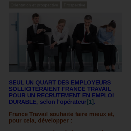
Orientation et prospective
Prospective
SEUL UN QUART DES EMPLOYEURS
SOLLICITERAIENT FRANCE TRAVAIL
POUR UN RECRUTEMENT EN EMPLOI
DURABLE, selon l’opérateur
[1]
.
France Travail souhaite faire mieux et,
pour cela, développer :