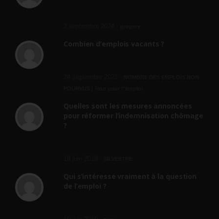
bonjour, ce gouvernant fait vraiment
n'importe quoi, les contrats...
2 septembre 2024 -
gregory
Combien d’emplois vacants ?
[…] [3] Billet – « Combien d’emplois vacants
? » du 3...
24 septembre 2021 -
NOMBRE DES EMPLOIS NON
POURVUS | Tout pour l"emploi
Quelles sont les mesures annoncées
pour réformer l’indemnisation chômage
?
Cette réforme vise à diaboliser le chômeur et
ne va rien régler....
19 juin 2019 -
SILVESTRE
Qui s’intéresse vraiment à la question
de l’emploi ?
l'amélioration des conditions de travail dans
le BTP (Le taux de...