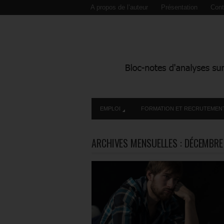
A propos de l’auteur
Présentation
Cont
EMPLOI
FORMATION ET RECRUTEMEN
ARCHIVES MENSUELLES :
DÉCEMBRE