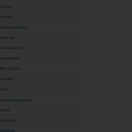
tranger
emmes
onction publique
andicap
ndemnisation
nternational
ffre emploi
uartiers
énior
es pédagogiques
mploi
ormation
eunesse