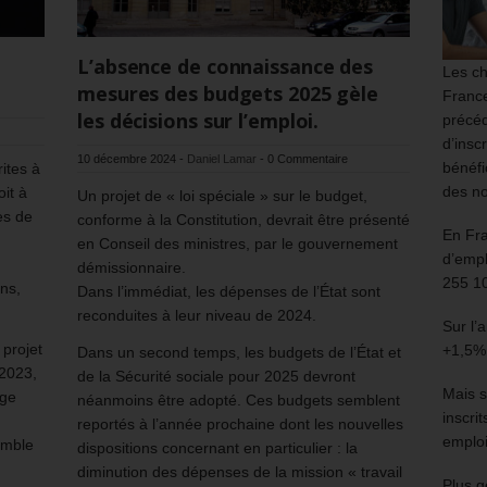
L’absence de connaissance des
Les ch
mesures des budgets 2025 gèle
France
les décisions sur l’emploi.
précéd
d’insc
10 décembre 2024
-
Daniel Lamar
-
0 Commentaire
bénéfi
ites à
des no
oit à
Un projet de « loi spéciale » sur le budget,
ès de
conforme à la Constitution, devrait être présenté
En Fr
en Conseil des ministres, par le gouvernement
d’empl
démissionnaire.
255 1
ons,
Dans l’immédiat, les dépenses de l’État sont
reconduites à leur niveau de 2024.
Sur l’
projet
+1,5%
Dans un second temps, les budgets de l’État et
 2023,
de la Sécurité sociale pour 2025 devront
Mais s
age
néanmoins être adopté. Ces budgets semblent
inscri
reportés à l’année prochaine dont les nouvelles
emploi
emble
dispositions concernant en particulier : la
diminution des dépenses de la mission « travail
Plus g