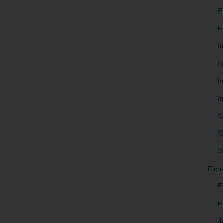
E
F
f
H
I
I
O
Q
S
Fich
E
F
J