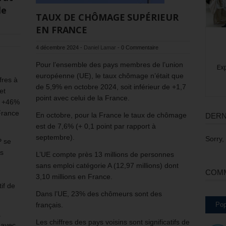
le
TAUX DE CHÔMAGE SUPÉRIEUR
EN FRANCE
4 décembre 2024
-
Daniel Lamar
-
0 Commentaire
Pour l’ensemble des pays membres de l’union
européenne (UE), le taux chômage n’était que
fres à
de 5,9% en octobre 2024, soit inférieur de +1,7
et
point avec celui de la France.
e +46%
France
En octobre, pour la France le taux de chômage
DERN
est de 7,6% (+ 0,1 point par rapport à
septembre).
Sorry,
P se
ns
L’UE compte près 13 millions de personnes
sans emploi catégorie A (12,97 millions) dont
COMM
3,10 millions en France.
if de
Dans l’UE, 23% des chômeurs sont des
Pop
français.
a
Les chiffres des pays voisins sont significatifs de
 avec