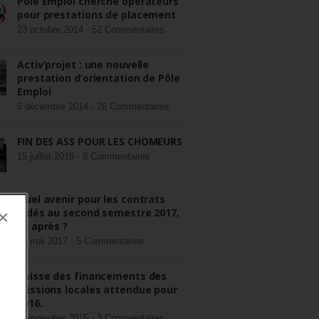
Pôle Emploi cherche opérateurs
pour prestations de placement
23 octobre 2014 -
52 Commentaires
Activ’projet : une nouvelle
prestation d’orientation de Pôle
Emploi
5 décembre 2014 -
26 Commentaires
FIN DES ASS POUR LES CHÔMEURS
15 juillet 2018 -
8 Commentaires
Quel avenir pour les contrats
aidés au second semestre 2017,
×
et après ?
22 mai 2017 -
5 Commentaires
Baisse des financements des
missions locales attendue pour
2016.
3 novembre 2015 -
3 Commentaires