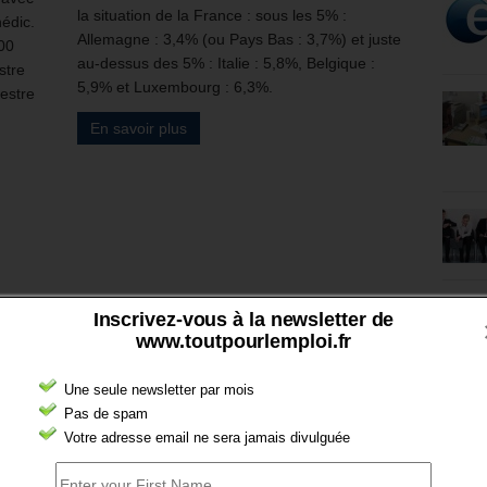
la situation de la France : sous les 5% :
édic.
Allemagne : 3,4% (ou Pays Bas : 3,7%) et juste
000
au-dessus des 5% : Italie : 5,8%, Belgique :
stre
5,9% et Luxembourg : 6,3%.
estre
En savoir plus
Inscrivez-vous à la newsletter de
www.toutpourlemploi.fr
Une seule newsletter par mois
Pas de spam
Votre adresse email ne sera jamais divulguée