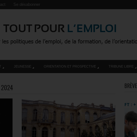
act
Se désabonner
T
JEUNESSE
ORIENTATION ET PROSPECTIVE
TRIBUNE LIBRE
BRÈVE
 2024
FT : 