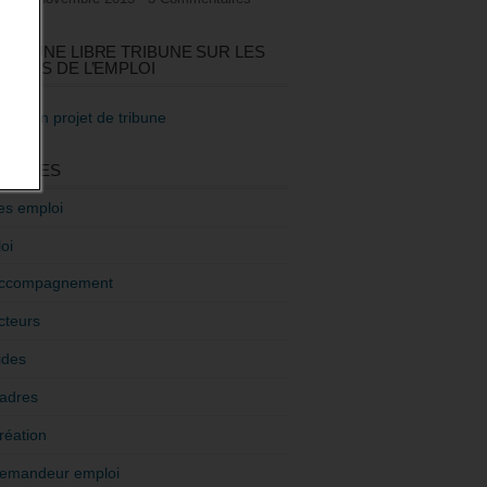
GEZ UNE LIBRE TRIBUNE SUR LES
TIQUES DE L’EMPLOI
re mon projet de tribune
GORIES
es emploi
oi
ccompagnement
cteurs
ides
adres
réation
emandeur emploi