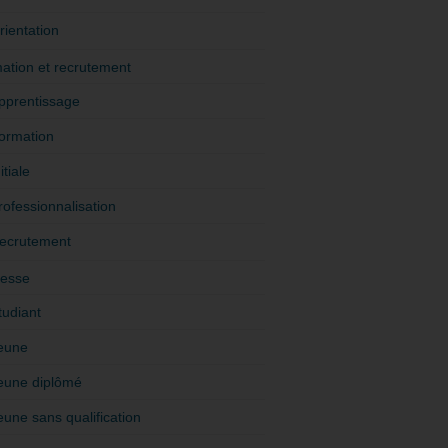
rientation
ation et recrutement
pprentissage
ormation
itiale
rofessionnalisation
ecrutement
esse
tudiant
eune
eune diplômé
eune sans qualification