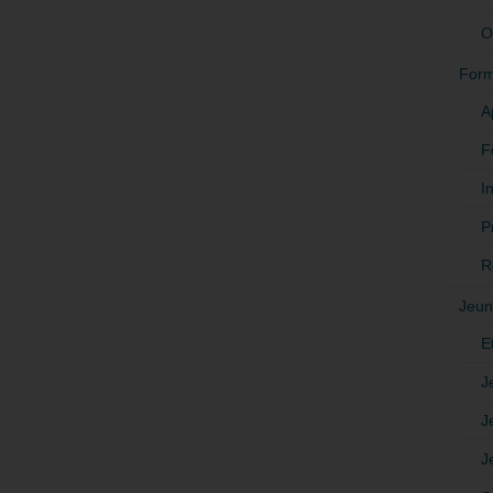
O
Form
A
F
In
P
R
Jeun
E
J
J
J