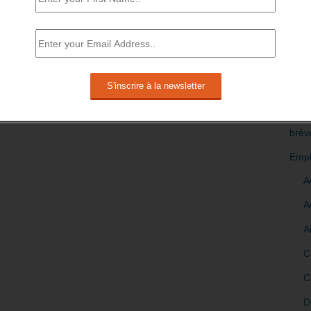
RÉDI
POLI
>Décri
CATÉ
brèv
Empl
A
A
A
C
C
D