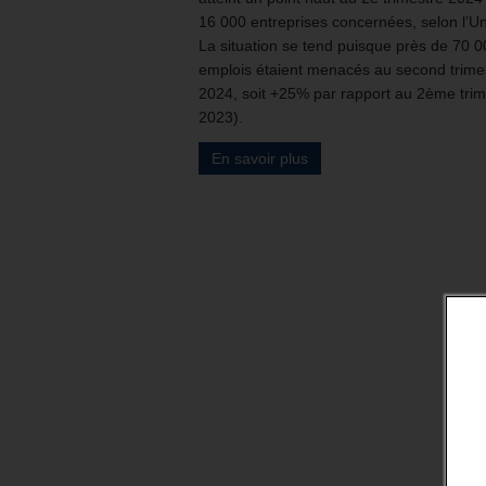
16 000 entreprises concernées, selon l’Un
La situation se tend puisque près de 70 
emplois étaient menacés au second trime
2024, soit +25% par rapport au 2ème trim
2023).
En savoir plus