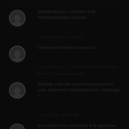
ABANDON DES CONTRATS DE
PROFESSIONNALISATION
bonjour, ce gouvernant fait vraiment
n'importe quoi, les contrats...
2 septembre 2024 -
gregory
Combien d’emplois vacants ?
[…] [3] Billet – « Combien d’emplois vacants
? » du 3...
24 septembre 2021 -
NOMBRE DES EMPLOIS NON
POURVUS | Tout pour l"emploi
Quelles sont les mesures annoncées
pour réformer l’indemnisation chômage
?
Cette réforme vise à diaboliser le chômeur et
ne va rien régler....
19 juin 2019 -
SILVESTRE
Qui s’intéresse vraiment à la question