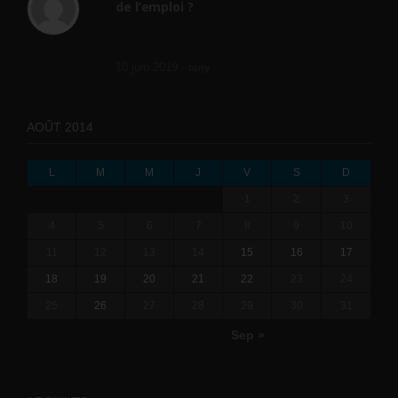
de l’emploi ?
l'amélioration des conditions de travail dans
le BTP (Le taux de...
10 juin 2019 -
tony
AOÛT 2014
L
M
M
J
V
S
D
1
2
3
4
5
6
7
8
9
10
11
12
13
14
15
16
17
18
19
20
21
22
23
24
25
26
27
28
29
30
31
Sep »