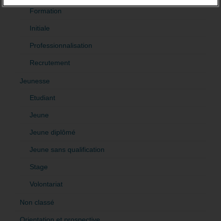
Formation
Initiale
Professionnalisation
Recrutement
Jeunesse
Etudiant
Jeune
Jeune diplômé
Jeune sans qualification
Stage
Volontariat
Non classé
Orientation et prospective