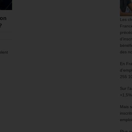
ion
Les ch
?
France
précéd
d’insc
bénéfi
des no
blent
En Fr
d’empl
255 1
Sur l’
+1,5%
Mais s
inscri
emploi
Plus g