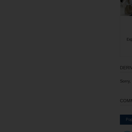
DERN
Sorry,
COMM
Pop