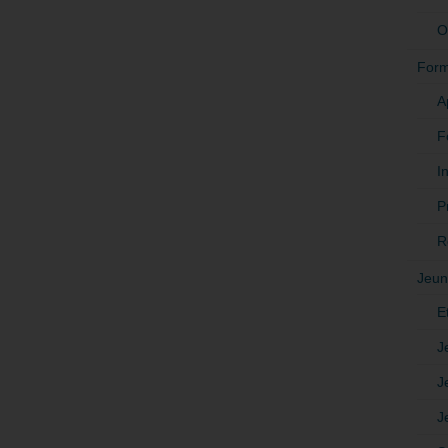
O
Form
A
F
In
P
R
Jeun
E
J
J
J