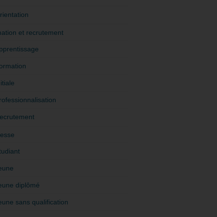
rientation
ation et recrutement
pprentissage
ormation
itiale
rofessionnalisation
ecrutement
esse
tudiant
eune
eune diplômé
eune sans qualification