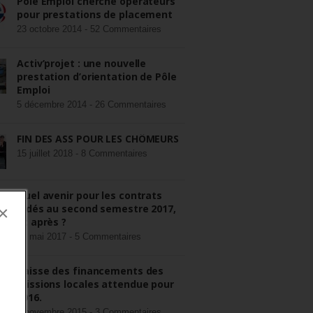
Pôle Emploi cherche opérateurs
pour prestations de placement
23 octobre 2014 -
52 Commentaires
Activ’projet : une nouvelle
prestation d’orientation de Pôle
Emploi
5 décembre 2014 -
26 Commentaires
FIN DES ASS POUR LES CHÔMEURS
15 juillet 2018 -
8 Commentaires
Quel avenir pour les contrats
aidés au second semestre 2017,
×
et après ?
22 mai 2017 -
5 Commentaires
Baisse des financements des
missions locales attendue pour
2016.
3 novembre 2015 -
3 Commentaires