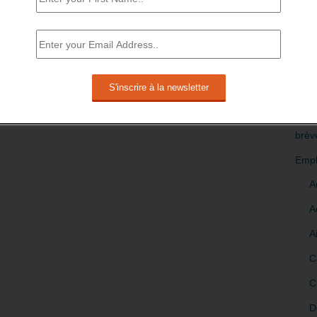
RÉDI
POLI
>Décri
CATÉ
brèv
Empl
A
A
A
C
C
D