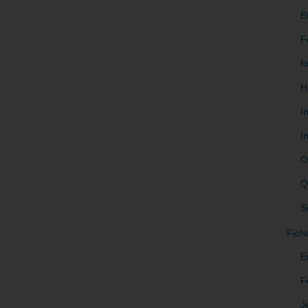
E
F
f
H
I
I
O
Q
S
Fich
E
F
J