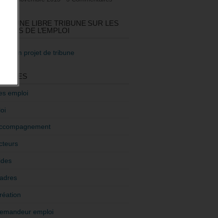
GEZ UNE LIBRE TRIBUNE SUR LES
TIQUES DE L’EMPLOI
re mon projet de tribune
GORIES
es emploi
oi
ccompagnement
cteurs
ides
adres
réation
emandeur emploi