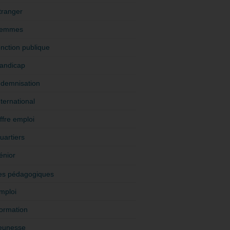
tranger
emmes
onction publique
andicap
ndemnisation
nternational
ffre emploi
uartiers
énior
es pédagogiques
mploi
ormation
eunesse