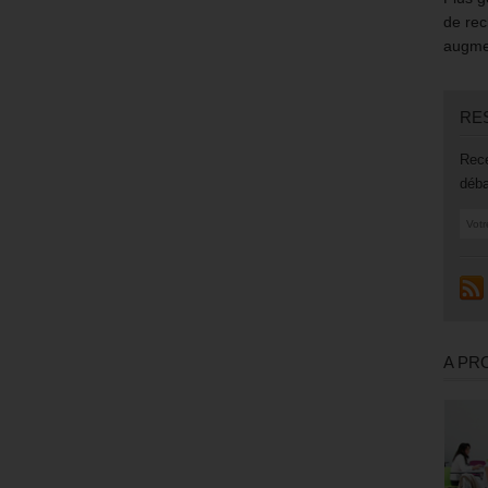
de rec
augmen
RE
Rece
déba
A PR