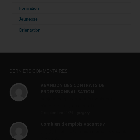
Formation
Jeunesse
Orientation
DERNIERS COMMENTAIRES
ABANDON DES CONTRATS DE
PROFESSIONNALISATION
bonjour, ce gouvernant fait vraiment
n'importe quoi, les contrats...
2 septembre 2024 -
gregory
Combien d’emplois vacants ?
[…] [3] Billet – « Combien d’emplois vacants
? » du 3...