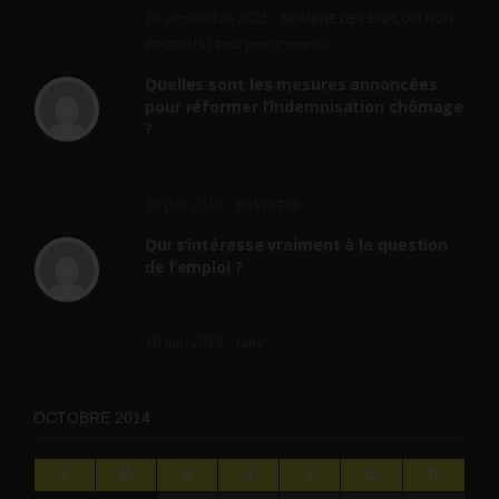
24 septembre 2021 -
NOMBRE DES EMPLOIS NON
POURVUS | Tout pour l"emploi
Quelles sont les mesures annoncées
pour réformer l’indemnisation chômage
?
Cette réforme vise à diaboliser le chômeur et
ne va rien régler....
19 juin 2019 -
SILVESTRE
Qui s’intéresse vraiment à la question
de l’emploi ?
l'amélioration des conditions de travail dans
le BTP (Le taux de...
10 juin 2019 -
tony
OCTOBRE 2014
L
M
M
J
V
S
D