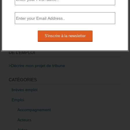
second semestre 2017, et après ?
22 mai 2017 -
5 Commentaires
Baisse des financements des missions
locales attendue pour 2016.
3 novembre 2015 -
3 Commentaires
RÉDIGEZ UNE LIBRE TRIBUNE SUR LES POLITIQUES
DE L’EMPLOI
>Décrire mon projet de tribune
CATÉGORIES
brèves emploi
Emploi
Accompagnement
Acteurs
Aides