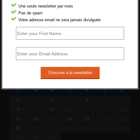
Cette réforme vise à diaboliser le chômeur et
Une seule newsletter par mois
ne va rien régler....
Pas de spam
19 juin 2019 -
SILVESTRE
Votre adresse email ne sera jamais divulguée
Qui s’intéresse vraiment à la question
de l’emploi ?
l'amélioration des conditions de travail dans
le BTP (Le taux de...
10 juin 2019 -
tony
DÉCEMBRE 2014
L
M
M
J
V
S
D
1
2
3
4
5
6
7
8
9
10
11
12
13
14
15
16
17
18
19
20
21
22
23
24
25
26
27
28
29
30
31