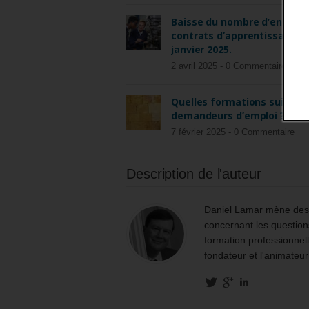
Baisse du nombre d’entrées
contrats d’apprentissage e
janvier 2025.
2 avril 2025 -
0 Commentaire
Quelles formations suivent 
demandeurs d’emploi ?
7 février 2025 -
0 Commentaire
Description de l'auteur
Daniel Lamar mène des m
concernant les questions
formation professionnell
fondateur et l'animateur