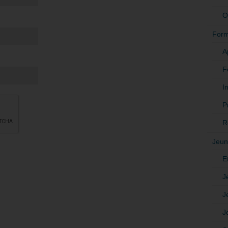
O
Form
A
F
In
P
R
Jeun
E
J
J
J