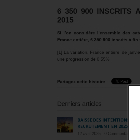
6 350 900 INSCRITS
2015
Si l’on considère l’ensemble des cat
France entière, 6 350 900 inscrits à fin 
[1] La variation, France entière, de janv
une progression de 0,55%.
Partagez cette histoire
Derniers articles
BAISSE DES INTENTIONS DE
RECRUTEMENT EN 2025
12 avril 2025 -
0 Commentaire