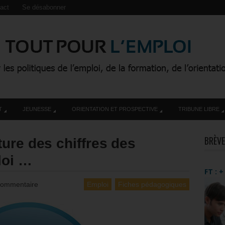
act
Se désabonner
T
JEUNESSE
ORIENTATION ET PROSPECTIVE
TRIBUNE LIBRE
BRÈVE
ure des chiffres des
loi …
FT : 
Commentaire
Emploi
Fiches pédagogiques