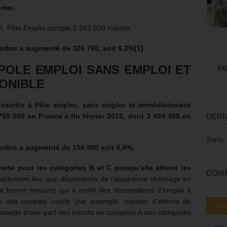
-mer.
15, Pôle Emploi compte 5 262 500 inscrits.
 nombre a augmenté de
326 700, soit 6,2%
[1]
.
 POLE EMPLOI SANS EMPLOI ET
ONIBLE
scrits à Pôle emploi, sans emploi et immédiatement
DERN
755 000
en France à fin février 2015, dont 3 494 400 en
Sorry,
 nombre a augmenté de
156 900 soit 4,4%.
orte pour les catégories B et C puisqu’elle atteint les
COMM
ablement liée aux dispositions de l’assurance chômage en
une bonne mesure) qui a incité des demandeurs d’emploi à
u des contrats courts (par exemple, mission d’intérim de
Pop
ssage d’une part des inscrits en catégorie A aux catégories