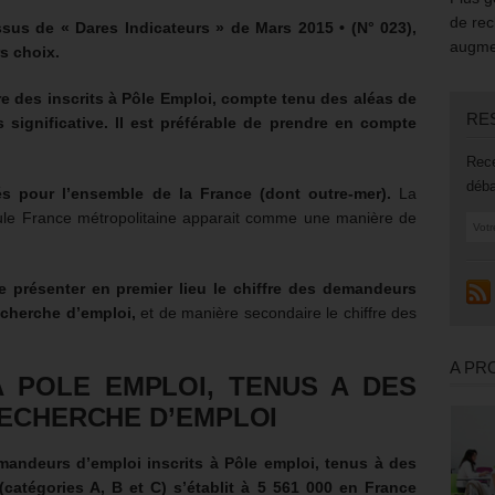
de rec
sus de « Dares Indicateurs » de Mars 2015 • (N° 023),
augmen
s choix.
e des inscrits à Pôle Emploi, compte tenu des aléas de
RE
 significative.
Il est préférable de prendre en compte
Rece
déba
és pour l’ensemble de la France (dont outre-mer).
La
seule France métropolitaine apparait comme une manière de
e présenter en premier lieu le chiffre des demandeurs
echerche d’emploi,
et de manière secondaire le chiffre des
A PR
A POLE EMPLOI, TENUS A DES
RECHERCHE D’EMPLOI
emandeurs d’emploi inscrits à Pôle emploi, tenus à des
(catégories A, B et C) s’établit à
5 561 000
en France