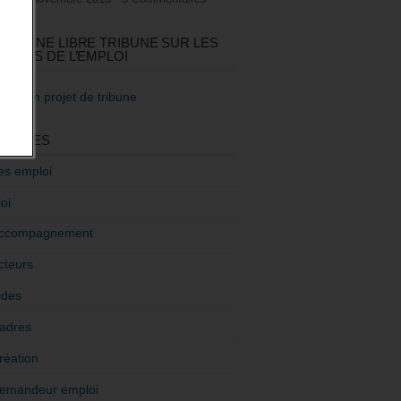
GEZ UNE LIBRE TRIBUNE SUR LES
TIQUES DE L’EMPLOI
re mon projet de tribune
GORIES
es emploi
oi
ccompagnement
cteurs
ides
adres
réation
emandeur emploi