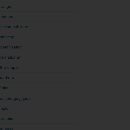
tranger
emmes
onction publique
andicap
ndemnisation
nternational
ffre emploi
uartiers
énior
es pédagogiques
mploi
ormation
eunesse