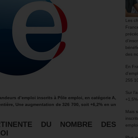
Les ch
France
précéd
d’insc
bénéfi
des no
En Fr
d’empl
255 1
Sur l’
andeurs d’emploi inscrits à Pôle emploi, en catégorie A,
+1,5%
 entière, Une augmentation de 326 700, soit +6,2% en un
Mais s
inscri
RTINENTE DU NOMBRE DES
emploi
OI
Plus g