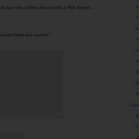
E
ecture des chiffres des inscrits à Pôle Emploi …”
F
f
equired fields are marked
*
H
I
I
O
Q
S
Fich
E
F
J