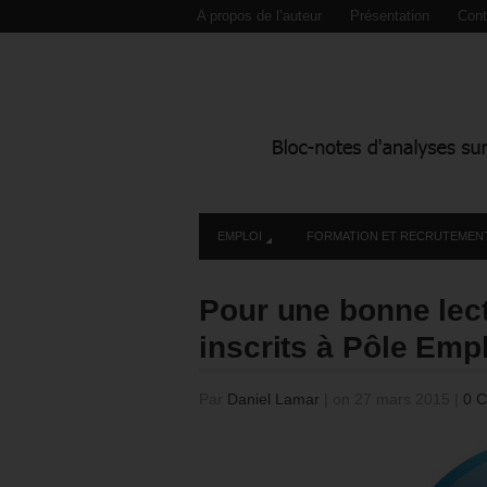
A propos de l’auteur
Présentation
Cont
EMPLOI
FORMATION ET RECRUTEMEN
Pour une bonne lect
inscrits à Pôle Emp
Par
Daniel Lamar
|
on 27 mars 2015
|
0 