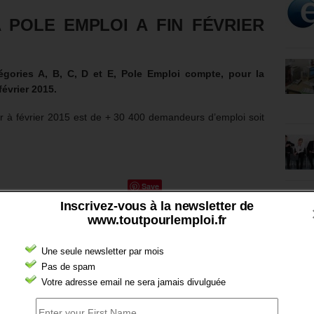
 A POLE EMPLOI A FIN FÉVRIER
égories A, B, C, D et E, Pole Emploi compte, pour la
février 2015.
ier à février 2015 est de + 30 400 demandeurs d’emploi soit
Save
Inscrivez-vous à la newsletter de
www.toutpourlemploi.fr
Une seule newsletter par mois
Pas de spam
Votre adresse email ne sera jamais divulguée