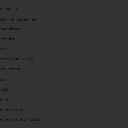
rientation
ation et recrutement
pprentissage
ormation
itiale
rofessionnalisation
ecrutement
esse
tudiant
eune
eune diplômé
eune sans qualification