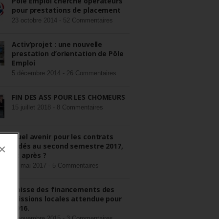
Pôle Emploi cherche opérateurs
pour prestations de placement
23 octobre 2014 -
52 Commentaires
Activ’projet : une nouvelle
prestation d’orientation de Pôle
Emploi
5 décembre 2014 -
26 Commentaires
FIN DES ASS POUR LES CHÔMEURS
15 juillet 2018 -
8 Commentaires
Quel avenir pour les contrats
aidés au second semestre 2017,
×
et après ?
22 mai 2017 -
5 Commentaires
Baisse des financements des
missions locales attendue pour
2016.
3 novembre 2015 -
3 Commentaires