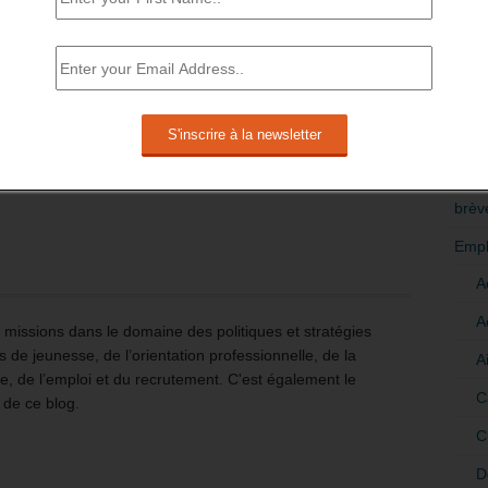
 en
RÉDI
n
POLI
>Décri
les
CATÉ
brèv
Empl
A
A
issions dans le domaine des politiques et stratégies
 de jeunesse, de l’orientation professionnelle, de la
A
e, de l’emploi et du recrutement. C'est également le
C
 de ce blog.
C
D