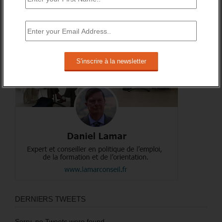
A PROPOS DE L’AUTEUR
DERNIERS TWEETS
Sorry, no Tweets were found.