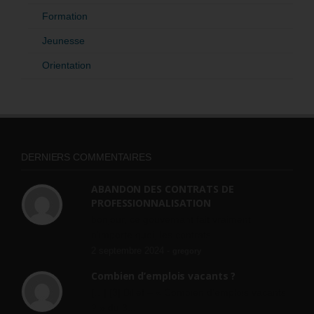
Formation
Jeunesse
Orientation
DERNIERS COMMENTAIRES
ABANDON DES CONTRATS DE
PROFESSIONNALISATION
bonjour, ce gouvernant fait vraiment
n'importe quoi, les contrats...
2 septembre 2024 -
gregory
Combien d’emplois vacants ?
[…] [3] Billet – « Combien d’emplois vacants
? » du 3...