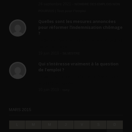
24 septembre 2021 -
NOMBRE DES EMPLOIS NON
POURVUS | Tout pour l"emploi
Quelles sont les mesures annoncées
pour réformer l’indemnisation chômage
?
Cette réforme vise à diaboliser le chômeur et
ne va rien régler....
19 juin 2019 -
SILVESTRE
Qui s’intéresse vraiment à la question
de l’emploi ?
l'amélioration des conditions de travail dans
le BTP (Le taux de...
10 juin 2019 -
tony
MARS 2015
L
M
M
J
V
S
D