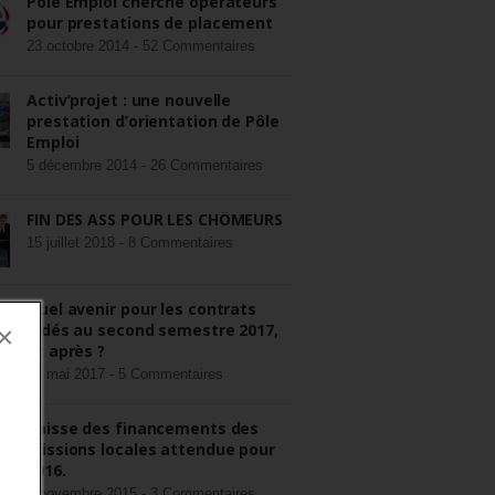
Pôle Emploi cherche opérateurs
pour prestations de placement
23 octobre 2014 -
52 Commentaires
Activ’projet : une nouvelle
prestation d’orientation de Pôle
Emploi
5 décembre 2014 -
26 Commentaires
FIN DES ASS POUR LES CHÔMEURS
15 juillet 2018 -
8 Commentaires
Quel avenir pour les contrats
aidés au second semestre 2017,
×
et après ?
22 mai 2017 -
5 Commentaires
Baisse des financements des
missions locales attendue pour
2016.
3 novembre 2015 -
3 Commentaires