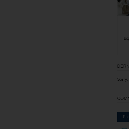
DERN
Sorry,
COMM
Pop