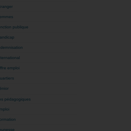
tranger
emmes
onction publique
andicap
ndemnisation
nternational
ffre emploi
uartiers
énior
es pédagogiques
mploi
ormation
eunesse