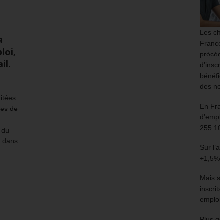
Les ch
a
France
loi,
précéd
il.
d’insc
bénéfi
des no
mitées
En Fr
ues de
d’empl
255 1
t du
i dans
Sur l’
+1,5%
Mais s
inscri
emploi
Plus g