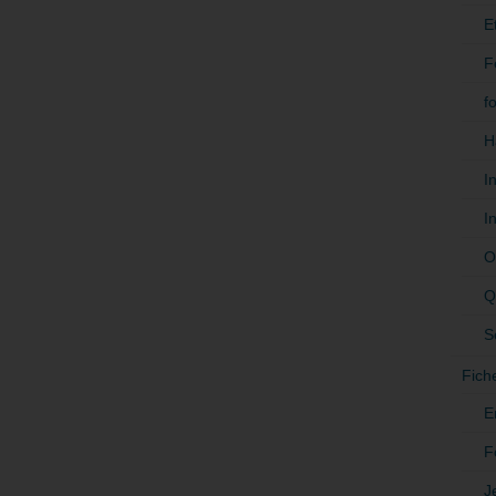
E
F
f
H
I
I
O
Q
S
Fich
E
F
J