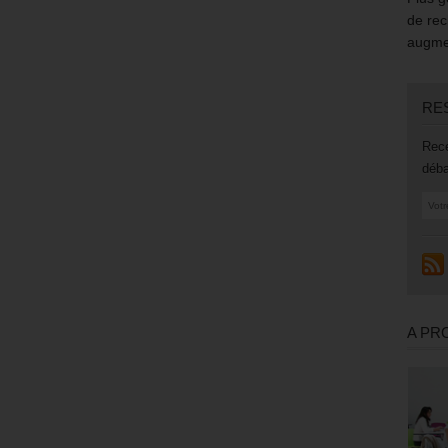
de rec
augmen
RE
Rece
déba
A PR