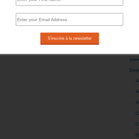
RÉDI
POLI
>Décri
CATÉ
brèv
Empl
A
A
A
C
C
D