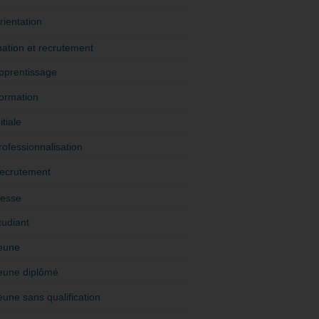
rientation
ation et recrutement
pprentissage
ormation
itiale
rofessionnalisation
ecrutement
esse
tudiant
eune
eune diplômé
eune sans qualification