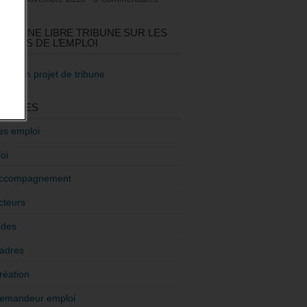
GEZ UNE LIBRE TRIBUNE SUR LES
TIQUES DE L’EMPLOI
re mon projet de tribune
GORIES
es emploi
oi
ccompagnement
cteurs
ides
adres
réation
emandeur emploi