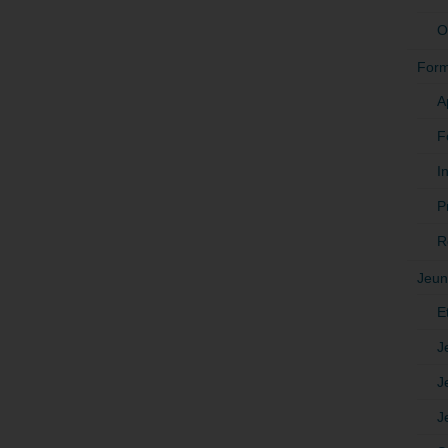
O
Form
A
F
In
P
R
Jeun
E
J
J
J