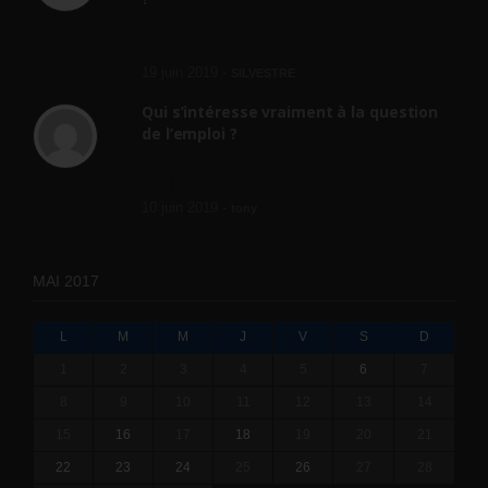
Cette réforme vise à diaboliser le chômeur et
ne va rien régler....
19 juin 2019 -
SILVESTRE
Qui s’intéresse vraiment à la question
de l’emploi ?
l'amélioration des conditions de travail dans
le BTP (Le taux de...
10 juin 2019 -
tony
MAI 2017
L
M
M
J
V
S
D
1
2
3
4
5
6
7
8
9
10
11
12
13
14
15
16
17
18
19
20
21
22
23
24
25
26
27
28