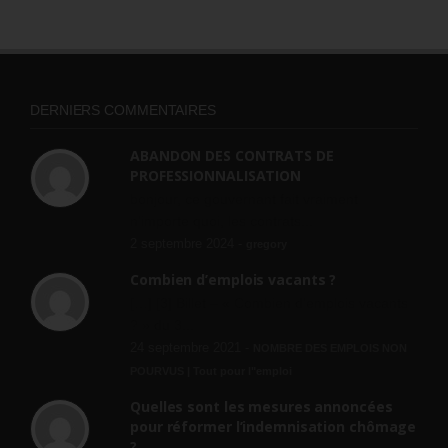
DERNIERS COMMENTAIRES
ABANDON DES CONTRATS DE
PROFESSIONNALISATION
bonjour, ce gouvernant fait vraiment
n'importe quoi, les contrats...
2 septembre 2024 -
gregory
Combien d’emplois vacants ?
[…] [3] Billet – « Combien d’emplois vacants
? » du 3...
24 septembre 2021 -
NOMBRE DES EMPLOIS NON
POURVUS | Tout pour l"emploi
Quelles sont les mesures annoncées
pour réformer l’indemnisation chômage
?