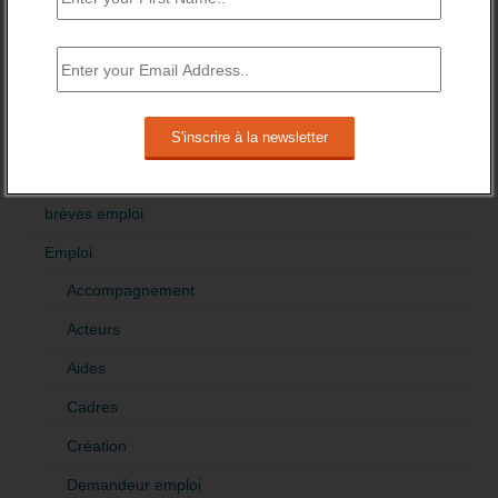
3 novembre 2015 -
3 Commentaires
RÉDIGEZ UNE LIBRE TRIBUNE SUR LES POLITIQUES
DE L’EMPLOI
>Décrire mon projet de tribune
CATÉGORIES
brèves emploi
Emploi
Accompagnement
Acteurs
Aides
Cadres
Création
Demandeur emploi