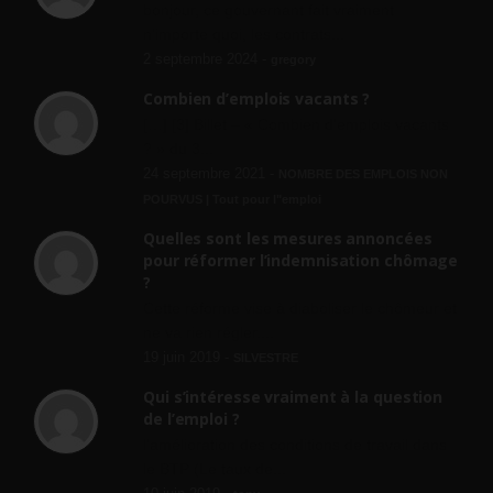
bonjour, ce gouvernant fait vraiment
n'importe quoi, les contrats...
2 septembre 2024 -
gregory
Combien d’emplois vacants ?
[…] [3] Billet – « Combien d’emplois vacants
? » du 3...
24 septembre 2021 -
NOMBRE DES EMPLOIS NON
POURVUS | Tout pour l"emploi
Quelles sont les mesures annoncées
pour réformer l’indemnisation chômage
?
Cette réforme vise à diaboliser le chômeur et
ne va rien régler....
19 juin 2019 -
SILVESTRE
Qui s’intéresse vraiment à la question
de l’emploi ?
l'amélioration des conditions de travail dans
le BTP (Le taux de...