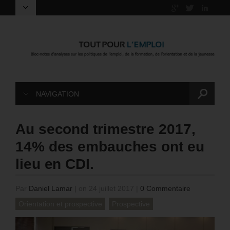
NAVIGATION
Au second trimestre 2017,
14% des embauches ont eu
lieu en CDI.
Par
Daniel Lamar
|
on 24 juillet 2017
|
0 Commentaire
Orientation et prospective
Prospective