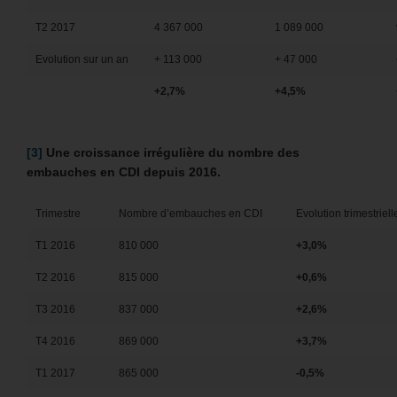
T2 2017
4 367 000
1 089 000
Evolution sur un an
+ 113 000
+ 47 000
+2,7%
+4,5%
[3]
Une croissance irrégulière du nombre des
embauches en CDI depuis 2016.
Trimestre
Nombre d’embauches en CDI
Evolution trimestriel
T1 2016
810 000
+3,0%
T2 2016
815 000
+0,6%
T3 2016
837 000
+2,6%
T4 2016
869 000
+3,7%
T1 2017
865 000
-0,5%