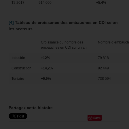
T2 2017
914 000
+5,4%
[4]
Tableau de croissance des embauches en CDI selon
les secteurs
Croissance du nombre des
Nombre d’embauch
embauches en CDI sur un an
Industrie
+12%
79 818
Construction
+14,2%
92 449
Tertiaire
+6,9%
738 594
Partagez cette histoire
Save