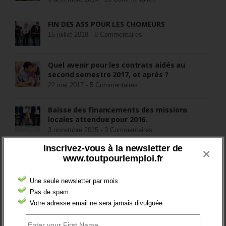
FIN DES ASS POUR LES CHÔMEURS
15 juillet 2018 -
8 Commentaires
Quel avenir pour les contrats aidés au
second semestre 2017, et après ?
22 mai 2017 -
5 Commentaires
Baisse des financements des missions
locales attendue pour 2016.
3 novembre 2015 -
3 Commentaires
Inscrivez-vous à la newsletter de
×
RÉDIGEZ UNE LIBRE TRIBUNE SUR LES POLITIQUES
www.toutpourlemploi.fr
DE L’EMPLOI
Une seule newsletter par mois
>Décrire mon projet de tribune
Pas de spam
Votre adresse email ne sera jamais divulguée
CATÉGORIES