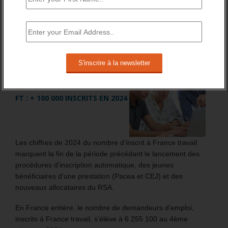
BRÈVES EMPLOI
FT : + 100 000 INSCRITS EN 2024
Les chiffres de 2024 du nombre d’inscrit à France travail
marquent la fin de la période précédant le lancement des
procédures d’inscription automatique, des jeunes
bénéficiaires d’une prestation (Pacea et CEJ) et des
nouveaux allocataires du RSA.
En France entière, le nombre de demandeurs d’emploi,
inscrits à France travail, s’élève à 6 255 100 au 4ème