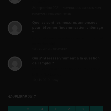
? » du 3...
24 septembre 2021 -
NOMBRE DES EMPLOIS NON
POURVUS | Tout pour l"emploi
Quelles sont les mesures annoncées
pour réformer l’indemnisation chômage
?
Cette réforme vise à diaboliser le chômeur et
ne va rien régler....
19 juin 2019 -
SILVESTRE
Qui s’intéresse vraiment à la question
de l’emploi ?
l'amélioration des conditions de travail dans
le BTP (Le taux de...
10 juin 2019 -
tony
NOVEMBRE 2017
L
M
M
J
V
S
D