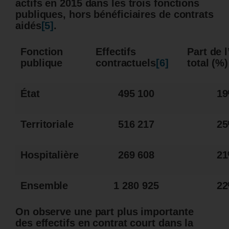
actifs en 2015 dans les trois fonctions
publiques, hors bénéficiaires de contrats
aidés
[5]
.
Fonction
Effectifs
Part de l
publique
contractuels
[6]
total (%)
État
495 100
1
Territoriale
516 217
2
Hospitalière
269 608
2
Ensemble
1 280 925
2
On observe une part plus importante
des effectifs en contrat court dans la