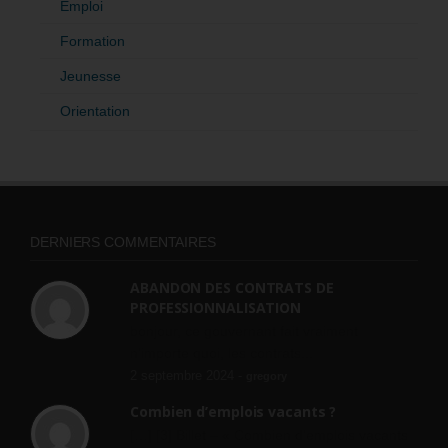
Emploi
Formation
Jeunesse
Orientation
DERNIERS COMMENTAIRES
ABANDON DES CONTRATS DE
PROFESSIONNALISATION
bonjour, ce gouvernant fait vraiment
n'importe quoi, les contrats...
2 septembre 2024 -
gregory
Combien d’emplois vacants ?
[…] [3] Billet – « Combien d’emplois vacants