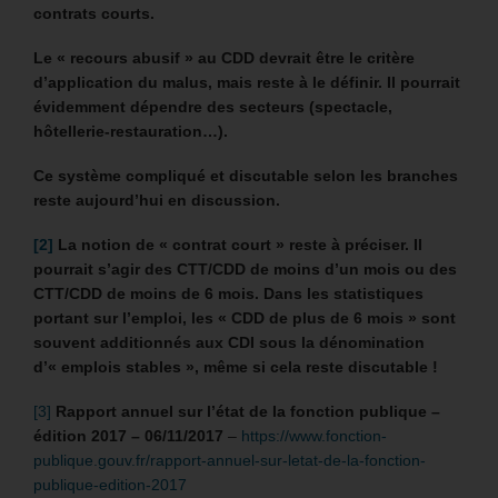
contrats courts.
Le « recours abusif » au CDD devrait être le critère
d’application du malus, mais reste à le définir. Il pourrait
évidemment dépendre des secteurs (spectacle,
hôtellerie-restauration…).
Ce système compliqué et discutable selon les branches
reste aujourd’hui en discussion.
[2]
La notion de « contrat court » reste à préciser. Il
pourrait s’agir des CTT/CDD de moins d’un mois ou des
CTT/CDD de moins de 6 mois. Dans les statistiques
portant sur l’emploi, les « CDD de plus de 6 mois » sont
souvent additionnés aux CDI sous la dénomination
d’« emplois stables », même si cela reste discutable !
[3]
Rapport annuel sur l’état de la fonction publique –
édition 2017 – 06/11/2017
–
https://www.fonction-
publique.gouv.fr/rapport-annuel-sur-letat-de-la-fonction-
publique-edition-2017