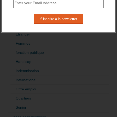
Cadres
Création
Demandeur emploi
Etranger
Femmes
fonction publique
Handicap
Indemnisation
International
Offre emploi
Quartiers
Sénior
Fiches pédagogiques