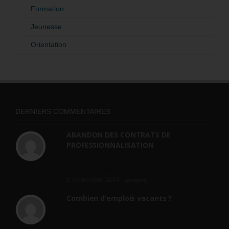
Formation
Jeunesse
Orientation
DERNIERS COMMENTAIRES
ABANDON DES CONTRATS DE
PROFESSIONNALISATION
bonjour, ce gouvernant fait vraiment
n'importe quoi, les contrats...
2 septembre 2024 -
gregory
Combien d’emplois vacants ?
[…] [3] Billet – « Combien d’emplois vacants
? » du 3...