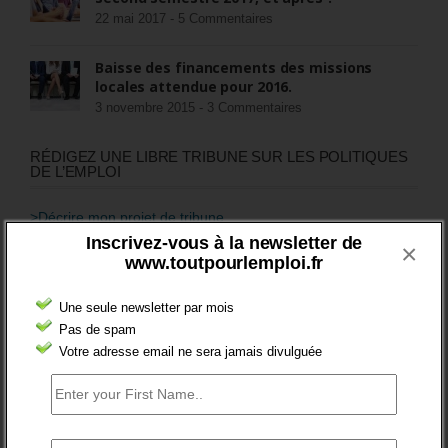
22 mai 2017 -
5 Commentaires
Baisse des financements des missions
locales attendue pour 2016.
3 novembre 2015 -
3 Commentaires
RÉDIGEZ UNE LIBRE TRIBUNE SUR LES POLITIQUES
DE L’EMPLOI
>Décrire mon projet de tribune
Inscrivez-vous à la newsletter de
×
www.toutpourlemploi.fr
CATÉGORIES
brèves emploi
Une seule newsletter par mois
Pas de spam
Emploi
Votre adresse email ne sera jamais divulguée
Accompagnement
Acteurs
Aides