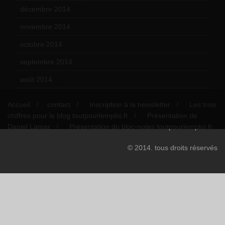
décembre 2014
(10)
novembre 2014
(13)
octobre 2014
(18)
septembre 2014
(17)
août 2014
(12)
Accueil
contact
Inscription à la newsletter
Les trois
chiffres pour le blog toutpourlemploi.fr
Présentation de
Daniel Lamar
Présentation du bloc-notes toutpourlemploi.fr
© 2014. tous droits réservés