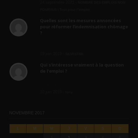
24 septembre 2021 -
NOMBRE DES EMPLOIS NON
POURVUS | Tout pour l"emploi
Quelles sont les mesures annoncées
pour réformer l’indemnisation chômage
?
Cette réforme vise à diaboliser le chômeur et
ne va rien régler....
19 juin 2019 -
SILVESTRE
Qui s’intéresse vraiment à la question
de l’emploi ?
l'amélioration des conditions de travail dans
le BTP (Le taux de...
10 juin 2019 -
tony
NOVEMBRE 2017
L
M
M
J
V
S
D
1
2
3
4
5