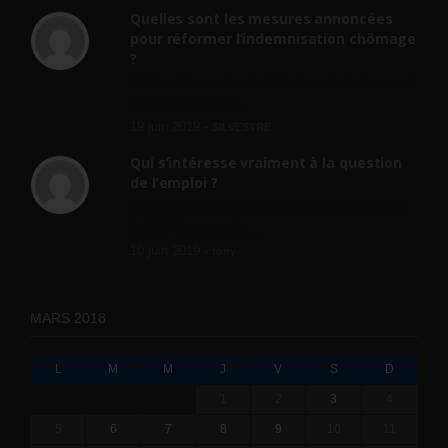
Quelles sont les mesures annoncées
pour réformer l’indemnisation chômage
?
Cette réforme vise à diaboliser le chômeur et
ne va rien régler....
19 juin 2019 -
SILVESTRE
Qui s’intéresse vraiment à la question
de l’emploi ?
l'amélioration des conditions de travail dans
le BTP (Le taux de...
10 juin 2019 -
tony
MARS 2018
L
M
M
J
V
S
D
1
2
3
4
5
6
7
8
9
10
11