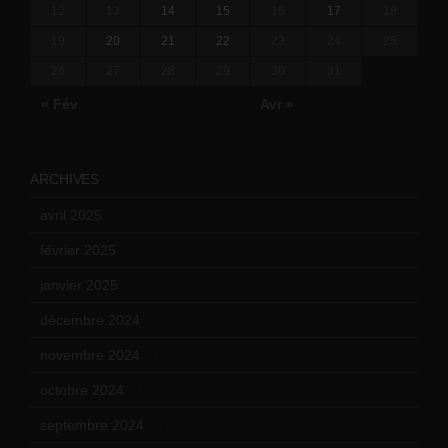
12
13
14
15
16
17
18
19
20
21
22
23
24
25
26
27
28
29
30
31
« Fév
Avr »
ARCHIVES
avril 2025
(2)
février 2025
(3)
janvier 2025
(6)
décembre 2024
(4)
novembre 2024
(7)
octobre 2024
(10)
septembre 2024
(6)