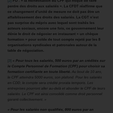
[2]
FO : « la monétisation du CPF qui risque de faire
perdre des droits aux salariés ».
La CFDT réaffirme que
ce changement d’unité de mesure ne doit pas être un
affaiblissement des droits des salariés.
La CGT n’est
pas surprise du mépris avec lequel sont traités les
acteurs sociaux, encore une fois, ce gouvernement leur
dénie le droit de négocier en instaurant « un chèque
formation » pour solde de tout compte rejeté par les 8
organisations syndicales et patronales autour de la
table de négociation.
[3]
« Pour tous les salariés, 500 euros par an crédités sur
le Compte Personnel de Formation (CPF) pour choisir sa
formation certifiante en toute liberté.
Au bout de 10 ans,
le CPF atteindra 5000 euros, son plafond. Pour les salariés
en CDD, le compte sera crédité prorata temporis. Les
entreprises pourront aller au-delà et abonder le CPF de leurs
salariés. Le CPF est ainsi consolidé comme droit personnel
garanti collectivement. »
« Pour les salariés non qualifiés, 800 euros par an