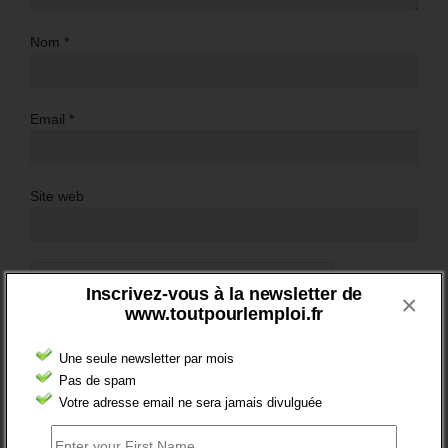
Nom
*
Email
*
Site web
Inscrivez-vous à la newsletter de
×
www.toutpourlemploi.fr
Une seule newsletter par mois
Pas de spam
Votre adresse email ne sera jamais divulguée
BRÈVES EMPLOI