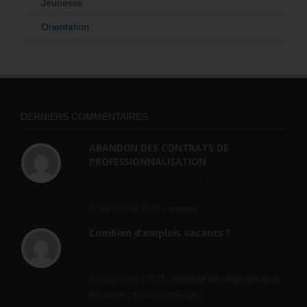
Jeunesse
Orientation
DERNIERS COMMENTAIRES
ABANDON DES CONTRATS DE
PROFESSIONNALISATION
bonjour, ce gouvernant fait vraiment
n'importe quoi, les contrats...
2 septembre 2024 -
gregory
Combien d’emplois vacants ?
[…] [3] Billet – « Combien d’emplois vacants
? » du 3...
24 septembre 2021 -
NOMBRE DES EMPLOIS NON
POURVUS | Tout pour l"emploi