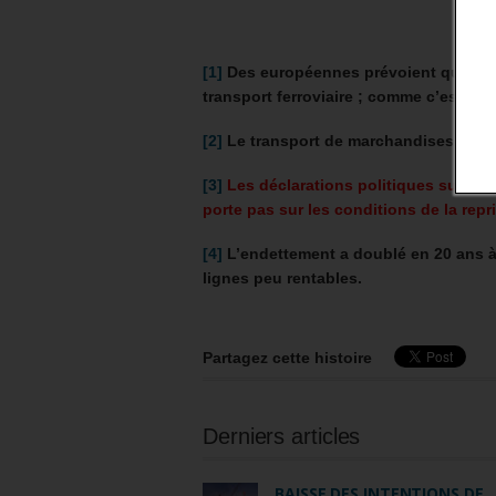
[1]
Des européennes prévoient que les 
transport ferroviaire ; comme c’est dé
[2]
Le transport de marchandises (fret)
[3]
Les déclarations politiques sur la re
porte pas sur les conditions de la rep
[4]
L’endettement a doublé en 20 ans à
lignes peu rentables.
Partagez cette histoire
Derniers articles
BAISSE DES INTENTIONS DE