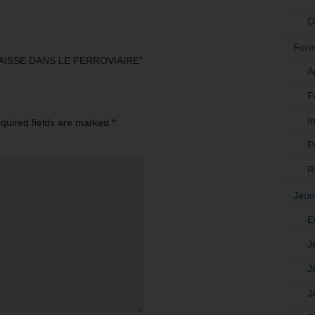
O
Form
BAISSE DANS LE FERROVIAIRE”
A
F
In
equired fields are marked
*
P
R
Jeun
E
J
J
J