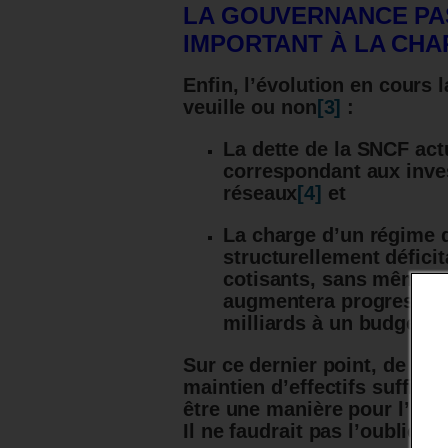
LA GOUVERNANCE PAS
IMPORTANT À LA CHA
Enfin, l’évolution en cours la
veuille ou non
[3]
:
La dette de la SNCF actu
correspondant aux inve
réseaux
[4]
et
La charge d’un régime d
structurellement défici
cotisants, sans même co
augmentera progressivem
milliards à un budget pl
Sur ce dernier point, de ma
maintien d’effectifs suffisa
être une manière pour l’État
Il ne faudrait pas l’oublier.