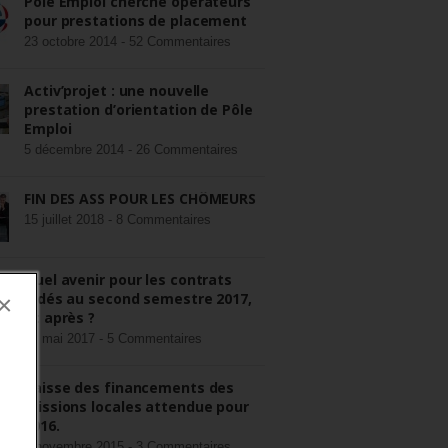
Pôle Emploi cherche opérateurs
pour prestations de placement
23 octobre 2014 -
52 Commentaires
Activ’projet : une nouvelle
prestation d’orientation de Pôle
Emploi
5 décembre 2014 -
26 Commentaires
FIN DES ASS POUR LES CHÔMEURS
15 juillet 2018 -
8 Commentaires
Quel avenir pour les contrats
aidés au second semestre 2017,
×
et après ?
22 mai 2017 -
5 Commentaires
Baisse des financements des
missions locales attendue pour
2016.
3 novembre 2015 -
3 Commentaires