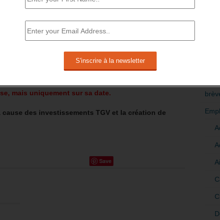
RÉDI
POLI
pays membres de l’UE libéralisent les services de
jà le cas dans de nombreux pays.
>Décri
 est ouvert à la concurrence depuis plus de dix ans.
CATÉ
prise de la dette par l’État laisse rêveur, la question ne
rise, mais uniquement sur sa date.
brèv
Empl
 cause des investissements TGV et la création de
A
A
Save
A
C
C
D