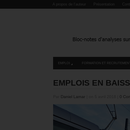
A propos de l’auteur
Présentation
Cont
EMPLOI
FORMATION ET RECRUTEMEN
EMPLOIS EN BAIS
Par
Daniel Lamar
|
on 5 avril 2018
|
0 Co