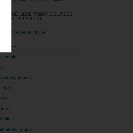
GEZ UNE LIBRE TRIBUNE SUR LES
TIQUES DE L’EMPLOI
re mon projet de tribune
GORIES
es emploi
oi
ccompagnement
cteurs
ides
adres
réation
emandeur emploi