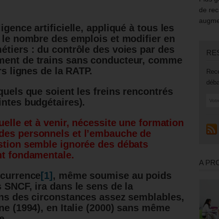
de rec
augmen
gence artificielle, appliqué à tous les
r le nombre des emplois et modifier en
étiers : du contrôle des voies par des
RE
ment de trains sans conducteur, comme
rs lignes de la RATP.
Rece
déba
quels que soient les freins rencontrés
intes budgétaires).
uelle et à venir, nécessite une formation
des personnels et l’embauche de
stion semble ignorée des débats
nt fondamentale.
A PR
ncurrence
[1]
, même soumise au poids
 SNCF, ira dans le sens de la
ans des circonstances assez semblables,
ne (1994), en Italie (2000) sans même
e.