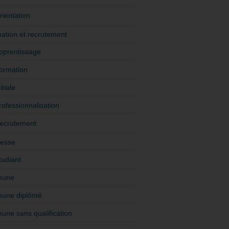
rientation
ation et recrutement
pprentissage
ormation
itiale
rofessionnalisation
ecrutement
esse
tudiant
eune
eune diplômé
eune sans qualification