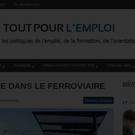
act
Se désabonner
T
JEUNESSE
ORIENTATION ET PROSPECTIVE
TRIBUNE LIBRE
BRÈVE
SE DANS LE FERROVIAIRE
mmentaire
brèves emploi
FT : 