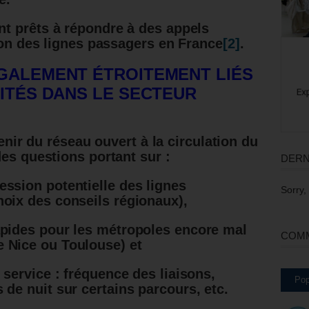
t prêts à répondre à des appels
tion des lignes passagers en France
[2]
.
GALEMENT ÉTROITEMENT LI
É
S
VITÉS DANS LE SECTEUR
venir du réseau ouvert à la circulation du
des questions portant sur :
DERN
ession potentielle des lignes
Sorry,
hoix des conseils régionaux),
apides pour les métropoles encore mal
COMM
e Nice ou Toulouse) et
e service : fréquence des liaisons,
Pop
 de nuit sur certains parcours, etc.