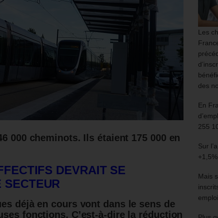
Les ch
France
précéd
d’insc
bénéfi
des no
En Fr
d’empl
255 1
46 000 cheminots. Ils étaient 175 000 en
Sur l’
+1,5%
FFECTIFS DEVRAIT SE
Mais s
E SECTEUR
inscri
emploi
es déjà en cours vont dans le sens de
ses fonctions. C’est-à-dire la réduction
Plus g