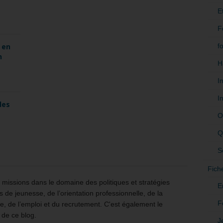
E
F
f
 en
n
H
I
I
les
O
Q
S
Fich
issions dans le domaine des politiques et stratégies
E
 de jeunesse, de l’orientation professionnelle, de la
F
e, de l’emploi et du recrutement. C'est également le
 de ce blog.
J