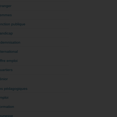
tranger
emmes
onction publique
andicap
ndemnisation
nternational
ffre emploi
uartiers
énior
es pédagogiques
mploi
ormation
eunesse