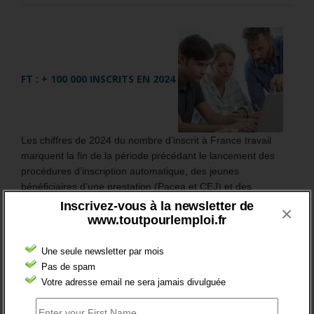
FT : + 100 000 INSCRITS EN 2024
Les chiffres de 2024 du nombre d’inscrit à France travail
marquent la fin de la période précédant le lancement des
procédures d’inscription automatique, des jeunes
bénéficiaires d’une prestation (Pacea et CEJ) et des
nouveaux allocataires du RSA.
Inscrivez-vous à la newsletter de
×
www.toutpourlemploi.fr
En France entière, le nombre de demandeurs d’emploi,
inscrits à France travail, s’élève à 6 255 100 au 4ème
Une seule newsletter par mois
trimestre 2024.
Pas de spam
Votre adresse email ne sera jamais divulguée
Sur l’année 2024, il a globalement augmenté de +1,5%.