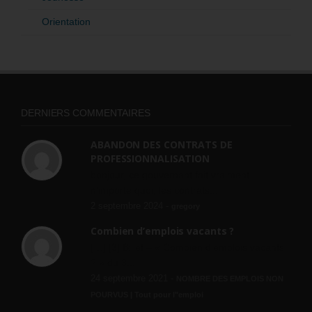
Orientation
DERNIERS COMMENTAIRES
ABANDON DES CONTRATS DE
PROFESSIONNALISATION
bonjour, ce gouvernant fait vraiment
n'importe quoi, les contrats...
2 septembre 2024 -
gregory
Combien d’emplois vacants ?
[…] [3] Billet – « Combien d’emplois vacants
? » du 3...
24 septembre 2021 -
NOMBRE DES EMPLOIS NON
POURVUS | Tout pour l"emploi