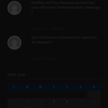
Quelles sont les mesures annoncées
pour réformer l’indemnisation chômage
?
Cette réforme vise à diaboliser le chômeur et
ne va rien régler....
19 juin 2019 -
SILVESTRE
Qui s’intéresse vraiment à la question
de l’emploi ?
l'amélioration des conditions de travail dans
le BTP (Le taux de...
10 juin 2019 -
tony
AVRIL 2018
L
M
M
J
V
S
D
1
2
3
4
5
6
7
8