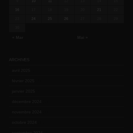
9
10
11
12
13
14
15
16
17
18
19
20
21
22
23
24
25
26
27
28
29
30
« Mar
Mai »
ARCHIVES
avril 2025
(2)
février 2025
(3)
janvier 2025
(6)
décembre 2024
(4)
novembre 2024
(7)
octobre 2024
(10)
septembre 2024
(6)