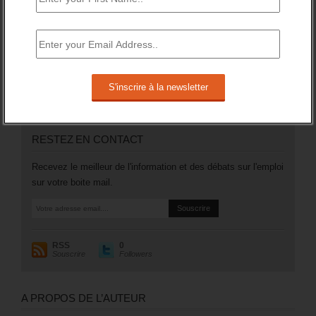
Mais surtout, en catégorie A, le nombre des inscrits (sans
emploi et tenus de rechercher un emploi) a augmenté de
106 200 (soit +3,5%).
Plus généralement, le nombre des inscrits tenus de
rechercher un emploi (A, B ou C) aura augmenté de 97 200
sur un an (soit +1,8%).
RESTEZ EN CONTACT
Recevez le meilleur de l'information et des débats sur l'emploi
sur votre boite mail.
RSS
0
Souscrire
Followers
A PROPOS DE L’AUTEUR