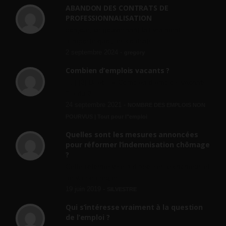
ABANDON DES CONTRATS DE
PROFESSIONNALISATION
bonjour, ce gouvernant fait vraiment
n'importe quoi, les contrats...
2 septembre 2024 -
gregory
Combien d’emplois vacants ?
[…] [3] Billet – « Combien d’emplois vacants
? » du 3...
24 septembre 2021 -
NOMBRE DES EMPLOIS NON
POURVUS | Tout pour l"emploi
Quelles sont les mesures annoncées
pour réformer l’indemnisation chômage
?
Cette réforme vise à diaboliser le chômeur et
ne va rien régler....
19 juin 2019 -
SILVESTRE
Qui s’intéresse vraiment à la question
de l’emploi ?