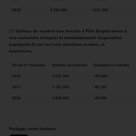
2018
5 930 400
+121 300
[3]
Tableau du nombre des inscrits à Pôle Emploi tenus à
une recherche d’emploi et immédiatement disponibles
(catégorie A) sur les trois dernières années, et
évolutions.
er
Fin du 1
trimestre
Nombre des inscrits
Évolution en nombre
2016
3 821 300
+55 800
2017
3 741 200
-80 100
2018
3 695 400
-45 800
Partagez cette histoire