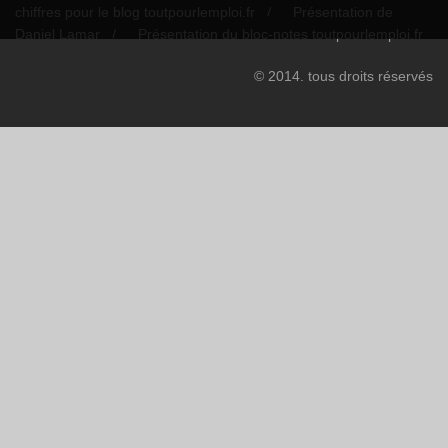
chiffres pour le blog toutpourlemploi.fr
Présentation de
Daniel Lamar
Présentation du bloc-notes toutpourlemploi.fr
© 2014. tous droits réservés