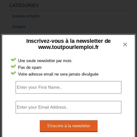
CATÉGORIES
brèves emploi
Emploi
Accompagnement
Inscrivez-vous à la newsletter de
×
www.toutpourlemploi.fr
Acteurs
Aides
Une seule newsletter par mois
Pas de spam
Cadres
Votre adresse email ne sera jamais divulguée
Création
Demandeur emploi
Etranger
Femmes
fonction publique
Handicap