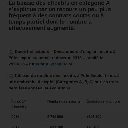
La baisse des effectifs en catégorie A
s’explique par un recours un peu plus
fréquent à des contrats courts ou à
temps partiel dont le nombre a
effectivement augmenté.
[1]
Dares Indicateurs –
Demandeurs d’emploi inscrits à
Pôle emploi au premier trimestre 2018 –
publié le
25.04.18 –
https://bit.ly/2qWJZPA
[2]
Tableau du nombre des inscrits à Pôle Emploi tenus à
une recherche d’emploi (
Catégories A, B, C)
sur les trois
dernières années, et évolutions.
er
Fin du 1
Nombre des inscrits
Évolution en nombre
trimestre
2016
5 766 000
+195 100
2017
5 809 100
+43 100