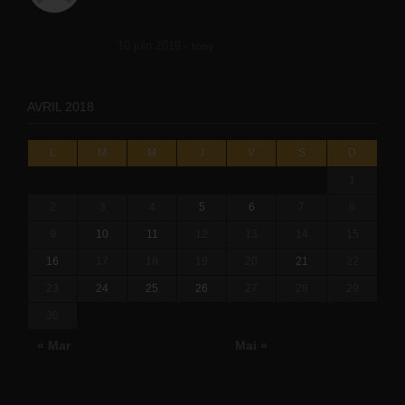
l'amélioration des conditions de travail dans
le BTP (Le taux de...
10 juin 2019 -
tony
AVRIL 2018
L
M
M
J
V
S
D
1
2
3
4
5
6
7
8
9
10
11
12
13
14
15
16
17
18
19
20
21
22
23
24
25
26
27
28
29
30
« Mar
Mai »