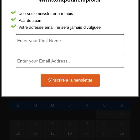
pour réformer l’indemnisation chômage
?
Une seule newsletter par mois
Cette réforme vise à diaboliser le chômeur et
Pas de spam
ne va rien régler....
Votre adresse email ne sera jamais divulguée
19 juin 2019 -
SILVESTRE
Qui s’intéresse vraiment à la question
de l’emploi ?
l'amélioration des conditions de travail dans
le BTP (Le taux de...
10 juin 2019 -
tony
SEPTEMBRE 2018
L
M
M
J
V
S
D
1
2
3
4
5
6
7
8
9
10
11
12
13
14
15
16