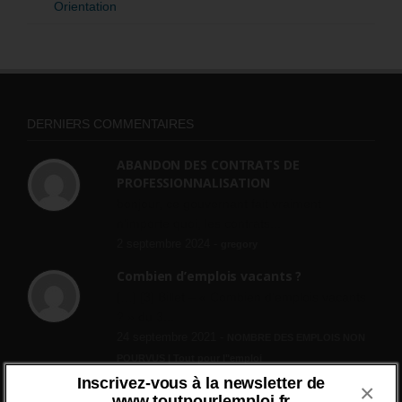
Orientation
DERNIERS COMMENTAIRES
ABANDON DES CONTRATS DE
PROFESSIONNALISATION
bonjour, ce gouvernant fait vraiment
n'importe quoi, les contrats...
2 septembre 2024 -
gregory
Combien d’emplois vacants ?
[…] [3] Billet – « Combien d’emplois vacants
? » du 3...
24 septembre 2021 -
NOMBRE DES EMPLOIS NON
POURVUS | Tout pour l"emploi
Inscrivez-vous à la newsletter de
×
Quelles sont les mesures annoncées
www.toutpourlemploi.fr