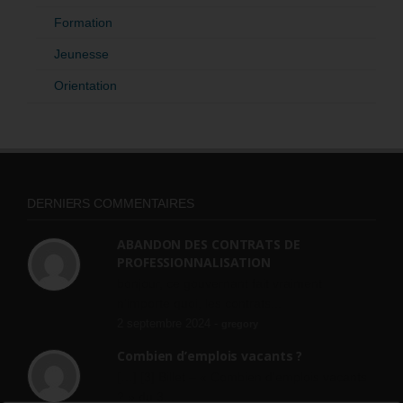
Formation
Jeunesse
Orientation
DERNIERS COMMENTAIRES
ABANDON DES CONTRATS DE
PROFESSIONNALISATION
bonjour, ce gouvernant fait vraiment
n'importe quoi, les contrats...
2 septembre 2024 -
gregory
Combien d’emplois vacants ?
[…] [3] Billet – « Combien d’emplois vacants
? » du 3...