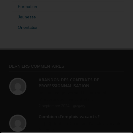
Formation
Jeunesse
Orientation
DERNIERS COMMENTAIRES
ABANDON DES CONTRATS DE
PROFESSIONNALISATION
bonjour, ce gouvernant fait vraiment
n'importe quoi, les contrats...
2 septembre 2024 -
gregory
Combien d’emplois vacants ?
[…] [3] Billet – « Combien d’emplois vacants
? » du 3...