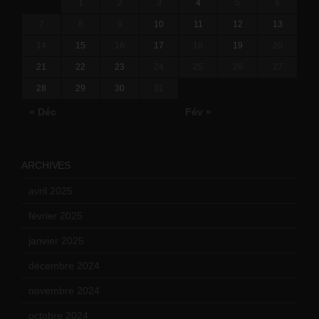
1
2
3
4
5
6
7
8
9
10
11
12
13
14
15
16
17
18
19
20
21
22
23
24
25
26
27
28
29
30
31
« Déc
Fév »
ARCHIVES
avril 2025
(2)
février 2025
(3)
janvier 2025
(6)
décembre 2024
(4)
novembre 2024
(7)
octobre 2024
(10)